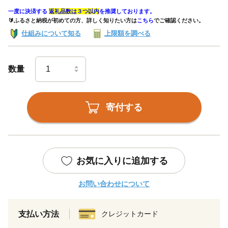
一度に決済する
返礼品数は３つ以内
を推奨しております。
🔰ふるさと納税が初めての方、詳しく知りたい方は
こちら
でご確認ください。
仕組みについて知る
上限額を調べる
数量
寄付する
お気に入りに追加する
お問い合わせについて
支払い方法
クレジットカード