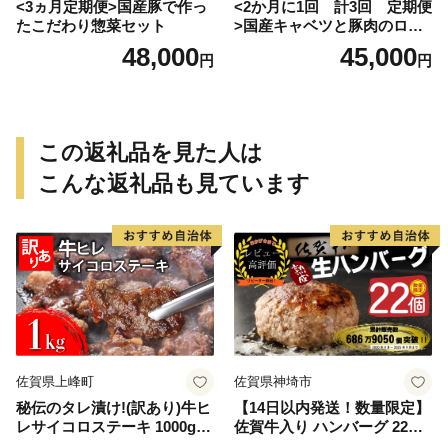
<3ヵ月定期便>国産豚で作っ
<2か月に1回 計3回 定期便
たこだわり惣菜セット
>国産キャベツと豚肉のロー
ルキャベツ（6P入り）
48,000
45,000
円
円
この返礼品を見た人は
こんな返礼品も見ています
佐賀県上峰町
佐賀県神埼市
秘伝のタレ漬け!(訳あり)牛ヒ
【14日以内発送！数量限定】
レサイコロステーキ 1000g
佐賀牛入り ハンバーグ 22個
【B-1098-AS】
2.6kg(120g×22個)【佐賀牛