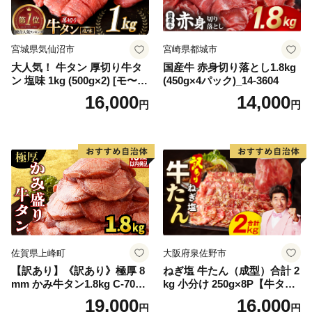
宮城県気仙沼市
宮崎県都城市
大人気！ 牛タン 厚切り牛タ
国産牛 赤身切り落とし1.8kg
ン 塩味 1kg (500g×2) [モ〜ラ
(450g×4パック)_14-3604
ンド 宮城県 気仙沼市 205646
16,000
14,000
円
円
60] 肉 牛肉 精肉 牛たん 牛タ
ン塩 牛たん塩 冷凍 焼肉 BB
Q アウトドア バーベキュー
厚切り タン
佐賀県上峰町
大阪府泉佐野市
【訳あり】《訳あり》極厚 8
ねぎ塩 牛たん（成型）合計 2
mm かみ牛タン1.8kg C-709-
kg 小分け 250g×8P【牛タン
AS
牛肉 焼肉用 薄切り 訳あり サ
19,000
16,000
円
円
イズ不揃い】