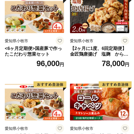
愛知県小牧市
愛知県小牧市
<6ヶ月定期便>国産豚で作っ
【2ヶ月に1度、6回定期便】
たこだわり惣菜セット
金匠鶏唐揚げ 塩麹 からあ
げ
96,000
78,000
円
円
愛知県小牧市
愛知県小牧市