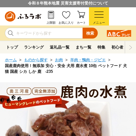
令和８年熊本地震 災害支援寄付受付について
上限額
お気に入り
カート
メニュー
検索
トップ
ランキング
返礼品一覧
まち一覧
特集
初心者ガイド
ホーム
ものから探す
お肉
羊肉・鴨肉・ジビエ
国産鹿肉使用！無添加 安心・安全 犬用 鹿水煮 10缶 ペットフード 犬
猫 国産 シカ しか 鹿 -235