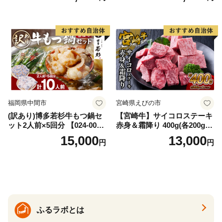
福岡県中間市
宮崎県えびの市
(訳あり)博多若杉牛もつ鍋セ
【宮崎牛】サイコロステーキ
ット2人前×5回分 【024-002
赤身＆霜降り 400g(各200g×
7】
１P 計2P) 真空パック 冷凍
15,000
13,000
円
円
ふるラボとは