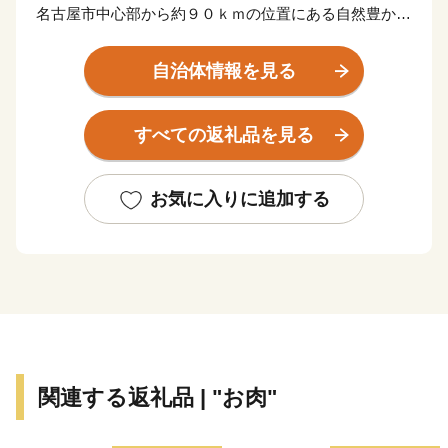
名古屋市中心部から約９０ｋｍの位置にある自然豊かな
まちです。
自治体情報を見る
面積の約９割を占める森林は、愛知県の生活を支えてい
る豊川・矢作川・天竜川の水源地。
すべての返礼品を見る
愛知の100名山にも選ばれる数々の山に囲まれ、美しい
山並みを町のいたるところから眺めることができます。
お気に入りに追加する
季節の移りゆく彩りが、まちをさまざまな表情に変えて
いく。
都会では見られない風景や体験があなたを待っていま
す。
関連する返礼品 | "お肉"