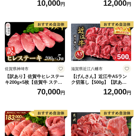
10,000
12,000
円
円
黒毛和牛 ブランド牛 九州 ハ
ンバーグ 牛肉 豚肉 国産 お弁
当 おかず 惣菜 おすすめ 人
気】(H083106)
佐賀県神埼市
滋賀県近江八幡市
【訳あり】佐賀牛ヒレステー
【げんさん】近江牛A5ラン
キ200g×5枚【佐賀牛 ステー
ク切落し【500g】【訳あり】
キ ブランド肉 ヒレ肉 フィレ
【DG12W】
70,000
12,000
円
円
肉 ジューシー ヘルシー】(H0
65175)