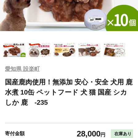
愛知県 設楽町
国産鹿肉使用！無添加 安心・安全 犬用 鹿
水煮 10缶 ペットフード 犬 猫 国産 シカ
しか 鹿 -235
28,000
寄付金額
在庫あり
円