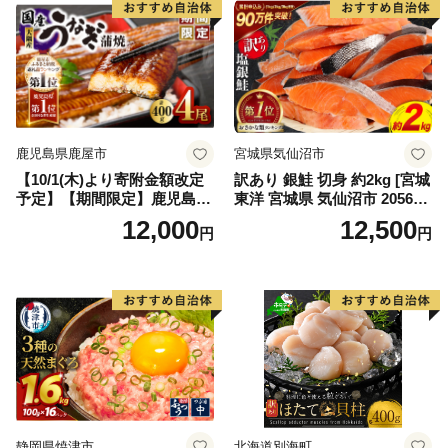
鹿児島県鹿屋市
宮城県気仙沼市
【10/1(木)より寄附金額改定
訳あり 銀鮭 切身 約2kg [宮城
予定】【期間限定】鹿児島県
東洋 宮城県 気仙沼市 205649
大隅産うなぎ蒲焼4尾（400
91] 鮭 魚介類 海鮮 訳アリ 規
12,000
12,500
円
円
g） KN007-023
格外 不揃い さけ サケ 鮭切身
シャケ 切り身 冷凍 家庭用 お
かず 弁当 支援 サーモン 銀鮭
切り身 魚 わけあり
静岡県焼津市
北海道別海町