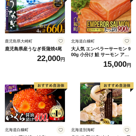
鹿児島県大崎町
北海道白糠町
鹿児島県産うなぎ長蒲焼4尾
大人気 エンペラーサーモン 9
00g 小分け 鮭 サーモン アト
22,000
円
ランティックサーモン 水産
15,000
円
庁長官賞 受賞 さけ シャケ し
ゃけ sake カルパッチョ ソテ
ー レアステーキ 人気 高級 大
満足 美味しい 贈答 生食用 刺
身 お刺身 刺し身 魚介類 海鮮
冷凍 厚切り 薄切り ふるさと
納税 ふるさとチョイス チョ
イス 北海道 白糠町
北海道白糠町
北海道別海町