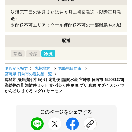
決済完了日の翌月または翌々月に初回発送（以降毎月発
送）
※配送不可エリア：クール便配送不可の一部離島や地域
配送
常温
冷蔵
冷凍
まちから探す
九州地方
宮崎県日向市
宮崎県 日向市の返礼品一覧
海鮮丼 海鮮漬け丼 5か月 定期便 [請関水産 宮崎県 日向市 452061670]
海鮮丼の具 海鮮丼セット 食べ比べ 丼 冷凍 ブリ 真鯛 マダイ カンパチ
かんぱち まぐろ マグロ サーモン
このページをシェアする