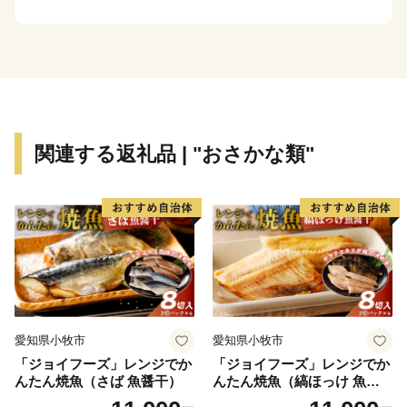
TEL 050-3355-1758
Mail hyuga@yuidesign.jp
受付時間 9:00～17:00
※土曜日・日曜日・祝日・夏季休業（8/13～8/15）・年
末年始のお問い合わせにはお応え出来ません。
関連する返礼品 | "おさかな類"
【受領証明書およびワンストップ特例申請書について】
受領証・ワンストップ特例申請書の発行に、ご入金確認
後２週間程度お時間をいただいております。
【申請書ご提出先】
〒855-0076
長崎県島原市上折橋町甲1615-1
宮崎県日向市ふるさと納税 ワンストップ特例申請受
愛知県小牧市
愛知県小牧市
付窓口
「ジョイフーズ」レンジでか
「ジョイフーズ」レンジでか
※申請後に、氏名や住所変更等が生じた場合は別途届出
んたん焼魚（さば 魚醤干）
んたん焼魚（縞ほっけ 魚醤
が必要となります。
干）