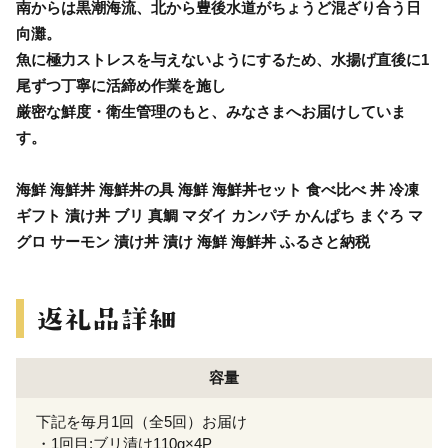
南からは黒潮海流、北から豊後水道がちょうど混ざり合う日
向灘。
魚に極力ストレスを与えないようにするため、水揚げ直後に1
尾ずつ丁寧に活締め作業を施し
厳密な鮮度・衛生管理のもと、みなさまへお届けしていま
す。
海鮮 海鮮丼 海鮮丼の具 海鮮 海鮮丼セット 食べ比べ 丼 冷凍
ギフト 漬け丼 ブリ 真鯛 マダイ カンパチ かんぱち まぐろ マ
グロ サーモン 漬け丼 漬け 海鮮 海鮮丼 ふるさと納税
容量
下記を毎月1回（全5回）お届け
・1回目:ブリ漬け110g×4P