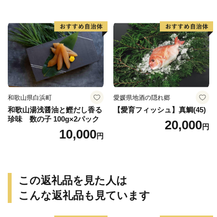
い さば 赤魚 縞ホッケ ジョイ
フーズ 魚貝類 お取り寄せ お
取り寄せグルメ 魚醤 ナンプ
ラー 愛知県 小牧市 冷凍 送料
無料
和歌山県白浜町
愛媛県地酒の隠れ郷
和歌山湯浅醤油と鰹だし香る
【愛育フィッシュ】真鯛(45)
珍味 数の子 100g×2パック
20,000
円
10,000
円
この返礼品を見た人は
こんな返礼品も見ています