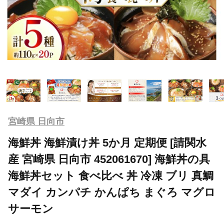
宮崎県 日向市
海鮮丼 海鮮漬け丼 5か月 定期便 [請関水
産 宮崎県 日向市 452061670] 海鮮丼の具
海鮮丼セット 食べ比べ 丼 冷凍 ブリ 真鯛
マダイ カンパチ かんぱち まぐろ マグロ
サーモン