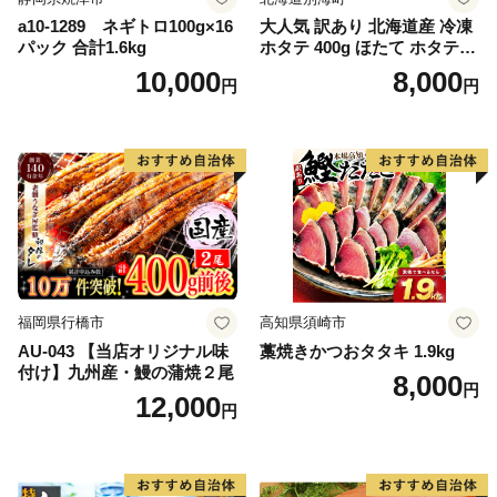
a10-1289 ネギトロ100g×16
大人気 訳あり 北海道産 冷凍
パック 合計1.6kg
ホタテ 400g ほたて ホタテ
帆立 貝柱 海鮮 魚介類 刺身
10,000
8,000
円
円
大粒 天然 海鮮 ランキング 大
人気 人気 おすすめ 訳あり ）
福岡県行橋市
高知県須崎市
AU-043 【当店オリジナル味
藁焼きかつおタタキ 1.9kg
付け】九州産・鰻の蒲焼２尾
8,000
円
12,000
円