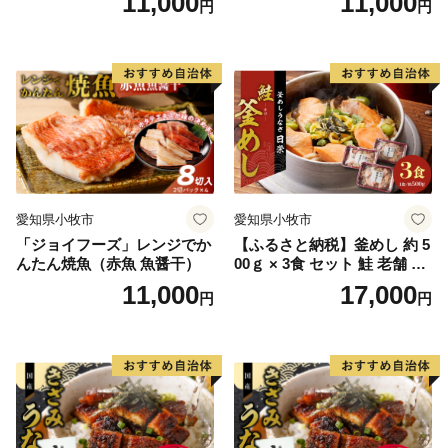
11,000
11,000
円
円
【オンラインワンストップ特例申請について】
下記のURLよりオンラインによる申請が可能です
■自治体マイページ https://mypg.jp
※「オンライン申請」には、マイナンバーカードと「マ
イナポータルアプリ」、アプリが利用できる端末が必要
です
■マイナポータルアプリ
愛知県小牧市
愛知県小牧市
「ジョイフーズ」レンジでか
【ふるさと納税】釜めし 約 5
myna.go.jp/SCK0101_03_001/SCK0101_03_001_Init.form
んたん焼魚（赤魚 魚醤干）
00ｇ × 3食 セット 鮭 老舗 急
速冷凍 レンチン 時短 簡単調
11,000
17,000
円
円
◆ご確認ください◆
理 食品 加工品 海鮮 手作り
ほくほく ご飯 お弁当 おにぎ
住民票が日向市にある方は、返礼品の送付の対象になり
り お茶漬け お取り寄せ お取
ません。
り寄せグルメ 愛知県 小牧市
なお、返礼品のご贈答用の発送には対応しておりませ
送料無料
ん。 また、寄附お申込みのキャンセル、返礼品の変
更・返品はできません。ご了承ください。