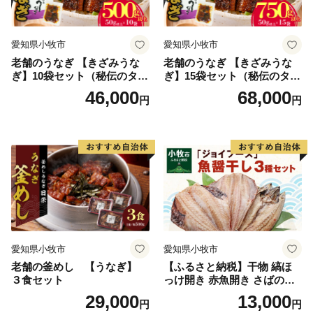
愛知県小牧市
愛知県小牧市
老舗のうなぎ 【きざみうな
老舗のうなぎ 【きざみうな
ぎ】10袋セット（秘伝のタレ
ぎ】15袋セット（秘伝のタレ
付）
付）
46,000
68,000
円
円
愛知県小牧市
愛知県小牧市
老舗の釜めし 【うなぎ】
【ふるさと納税】干物 縞ほ
３食セット
っけ開き 赤魚開き さばの開
き 魚醤干し 3種 セット 詰め
29,000
13,000
円
円
合わせ 魚 おかず 肉厚 おいし