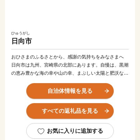
ひゅうがし
日向市
おひさまのふるさとから、感謝の気持ちをみなさまへ
日向市は九州、宮崎県の北部にあります。自慢は、黒潮
の恵み豊かな海の幸や山の幸、まぶしい太陽と肥沃な大
地が育む農産物の数々
神話が残る古い街並み、日向岬など息をのむような絶
自治体情報を見る
景、ユーモラスなひょっとこ踊りなど見どころも数多
く、サーフィンの聖地としても人気です。
すべての返礼品を見る
【寄附のお申込み・返礼品に関するお問い合わせ】
ふるさと納税サポートセンター （業務委託先 結デザイ
お気に入りに追加する
ン有限会社）