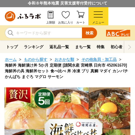
令和８年熊本地震 災害支援寄付受付について
上限額
お気に入り
カート
メニュー
検索
トップ
ランキング
返礼品一覧
まち一覧
特集
初心者ガイド
ホーム
ものから探す
おさかな類
その他魚貝・加工品
海鮮丼 海鮮漬け丼 5か月 定期便 [請関水産 宮崎県 日向市 452061670]
海鮮丼の具 海鮮丼セット 食べ比べ 丼 冷凍 ブリ 真鯛 マダイ カンパチ
かんぱち まぐろ マグロ サーモン