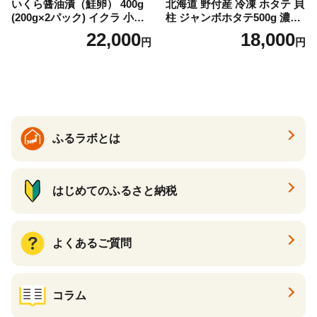
いくら醤油漬（鮭卵） 400g
北海道 野付産 冷凍 ホタテ 貝
(200g×2パック) イクラ 小分
柱 ジャンボホタテ500g 濃厚
け いくら醤油漬 鮭いくら い
な旨味と甘み （ほたて ホタ
22,000
18,000
円
円
くら醤油漬け 鮭 鮭卵 ikura
テ 帆立 貝柱 ホタテ貝柱 大玉
醤油いくら 冷凍いくら いく
大粒 北海道 別海 野付 ふるさ
ら北海道 醤油鮭いくら 人気
と納税）
大好評品 北海道 白糠町
ふるラボとは
はじめてのふるさと納税
よくあるご質問
コラム