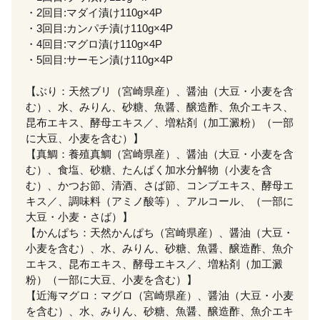
・2回目:マダイ漬け110g×4P
・3回目:カンパチ漬け110g×4P
・4回目:マグロ漬け110g×4P
・5回目:サーモン漬け110g×4P
【ぶり：天然ブリ（宮崎県産）、醤油（大豆・小麦を含
む）、水、みりん、砂糖、魚醤、醸造酢、魚介エキス、
昆布エキス、酵母エキス／、増粘剤（加工澱粉）（一部
に大豆、小麦を含む）】
【真鯛：養殖真鯛（宮崎県産）、醤油（大豆・小麦を含
む）、食塩、砂糖、たんぱく加水分解物（小麦を含
む）、かつお節、清酒、さば節、コンブエキス、酵母エ
キス／、調味料（アミノ酸等）、アルコール、（一部に
大豆・小麦・さば）】
【かんぱち：天然かんぱち（宮崎県産）、醤油（大豆・
小麦を含む）、水、みりん、砂糖、魚醤、醸造酢、魚介
エキス、昆布エキス、酵母エキス／、増粘剤（加工澱
粉）（一部に大豆、小麦を含む）】
【近海マグロ：マグロ（宮崎県産）、醤油（大豆・小麦
を含む）、水、みりん、砂糖、魚醤、醸造酢、魚介エキ