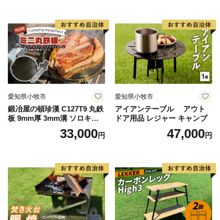
愛知県小牧市
愛知県小牧市
鍛冶屋の頓珍漢 C127T9 丸鉄
アイアンテーブル アウト
板 9mm厚 3mm溝 ソロキャ
ドア用品 レジャー キャンプ
ンプ用 専用ハンドル付き ス
33,000
47,000
円
円
ノーピーク アルミパーソナ
ルクッカーサイズ