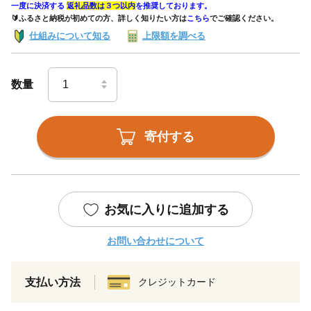
一度に決済する
返礼品数は３つ以内
を推奨しております。
🔰ふるさと納税が初めての方、詳しく知りたい方は
こちら
でご確認ください。
仕組みについて知る
上限額を調べる
数量
寄付する
お気に入りに追加する
お問い合わせについて
支払い方法
クレジットカード