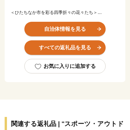
＜ひたちなか市を彩る四季折々の花々たち＞
ひたちなか市は茨城県の中央部、県都水戸市に隣接。暖
かな春が訪れる頃、国営ひたち海浜公園では、香り高く
自治体情報を見る
色鮮やかなスイセン、カラフルで可愛らしいチューリッ
プ、そして、『死ぬまでに行きたい！世界の絶景』と評
すべての返礼品を見る
され空の青・海の青のハーモニーが美しいネモフィラが
見頃を迎え、大勢の観光客で賑わいます。夏に突如姿を
現す新緑のコキアは、秋にかけて赤と緑のグラデーショ
お気に入りに追加する
ンを表現し、10月頃には『紅葉コキア』として一面を真
っ赤に染め上げます。その他、市内の馬渡はにわ公園で
は、毎年6月に美しい花しょうぶが咲き誇り、白と紫の
涼しげな花景色は、来園者に初夏の訪れを感じさせてく
れています。
＜豊富な海の幸と、地域に根付いた“食”を味わう＞
太平洋に面するひたちなか市に訪れたのなら、必ず食べ
関連する返礼品 | "スポーツ・アウトド
たい海の幸。 那珂湊おさかな市場では、旬の魚介類や