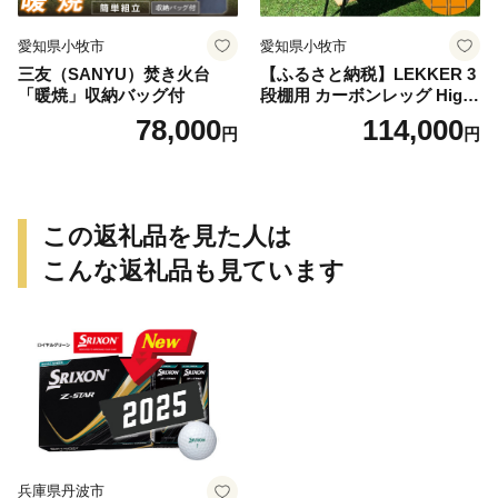
愛知県小牧市
愛知県小牧市
三友（SANYU）焚き火台
【ふるさと納税】LEKKER 3
「暖焼」収納バッグ付
段棚用 カーボンレッグ High
3 2脚 キャンプ アウトドア ソ
78,000
114,000
円
円
ロキャン カーボン アウトド
ア用品 レジャー 軽量 丈夫 持
ち運び 野外 キャンプギア テ
ーブル板用 絆ウェルド 愛知
県 小牧市 送料無料
この返礼品を見た人は
こんな返礼品も見ています
兵庫県丹波市