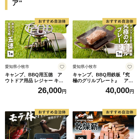
ア"
近海で採れる地魚が豊富に揃う魚市場で、県内外から年
間100万人以上の観光客が訪れます。大きなネタが魅力
のお寿司や新鮮な海の幸が盛りだくさんの海鮮丼を心ゆ
くまでご堪能いただけます。その他、たこの加工生産量
日本一を誇り、多数の水産加工会社では様々な商品の製
造、オリジナル商品の開発が盛んに行われています。ま
た、日本屈指の生産量を誇る「ほしいも」は無添加のヘ
ルシースイーツとして子供から大人まで皆に愛されるひ
愛知県小牧市
愛知県小牧市
たちなか市ソウルフードです。
キャンプ、BBQ用五徳 ア
キャンプ、BBQ用鉄板『究
＜ひたちなか海浜鉄道湊線＞
ウトドア用品 レジャー キャ
極のグリルプレート』 アウ
ひたちなか海浜鉄道湊線は、大正２年（1913年）に運
ンプ バーベキュー BBQ 五徳
トドア用品 レジャー キャン
26,000
40,000
円
円
行を開始した歴史あるローカル線であり、地域を象徴す
プ バーベキュー BBQ 鉄板
る存在として地元民に愛されています。映画「フラガー
ル」をはじめ、ドラマ・CM等のロケーションとしても
数多く起用されており、中でも、那珂湊駅は築100年を
超えた趣のある木造駅舎が魅力的で「関東の駅百選」に
選出されています。また、勝田駅から阿字ヶ浦駅まで計