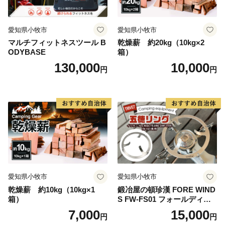
10駅（今後、国営ひたち海浜公園前まで延伸予定）に設
置されている駅名標は、それぞれの地域の魅力が一目で
伝わるユニークなデザインとなっており、2015年度グ
愛知県小牧市
愛知県小牧市
ッドデザイン賞を受賞しました。列車のレトロな雰囲気
マルチフィットネスツール B
乾燥薪 約20kg（10kg×2
ODYBASE
箱）
と広大なお芋畑や田園風景を眺めながら、14.3ｋｍのシ
130,000
10,000
ョートトリップを楽しむことができます。
円
円
愛知県小牧市
愛知県小牧市
乾燥薪 約10kg（10kg×1
鍛冶屋の頓珍漢 FORE WIND
箱）
S FW-FS01 フォールディン
グ キャンプストーブ専用 五
7,000
15,000
円
円
徳リング