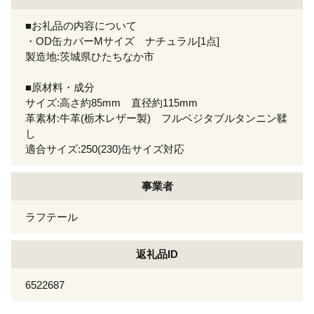
■お礼品の内容について
・OD缶カバーMサイズ ナチュラル[1点]
製造地:茨城県ひたちなか市
■原材料・成分
サイズ:高さ約85mm 直径約115mm
革素材:牛革(栃木レザー製) フルベジタブルタンニン鞣
し
適合サイズ:250(230)缶サイズ対応
事業者
ラフテール
返礼品ID
6522687