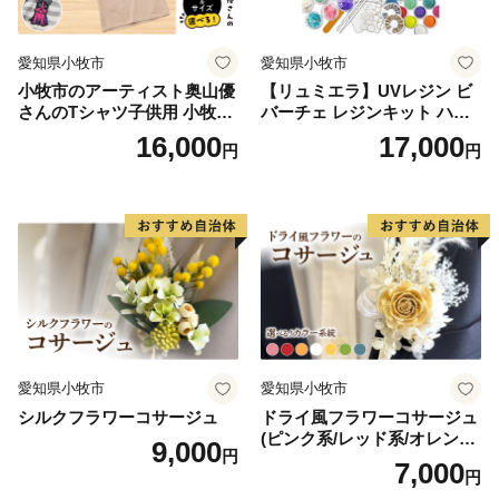
愛知県小牧市
愛知県小牧市
小牧市のアーティスト奥山優
【リュミエラ】UVレジン ビ
さんのTシャツ子供用 小牧市
バーチェ レジンキット ハン
制70周年記念
ドメイド レジンクラフト ア
16,000
17,000
円
円
クセサリーキット 手作り セ
ット レジン LEDライト
愛知県小牧市
愛知県小牧市
シルクフラワーコサージュ
ドライ風フラワーコサージュ
(ピンク系/レッド系/オレンジ
9,000
円
系/ホワイト系/イエロー系/グ
7,000
円
リーン系/ブルー系）