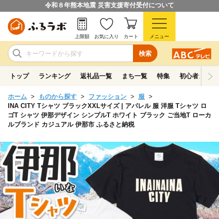
令和８年熊本地震 災害支援寄付受付について
上限額
お気に入り
カート
メニュー
検索
トップ
ランキング
返礼品一覧
まち一覧
特集
初心者ガイド
ホーム
ものから探す
ファッション
服
INA CITY Tシャツ ブラックXXLサイズ | アパレル 服 洋服 Tシャツ ロ
ゴT シャツ 伊那デザイン シンプルT ホワイト ブラック ご当地T ローカ
ルブランド カジュアル 伊那市 ふるさと納税