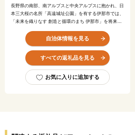
長野県の南部、南アルプスと中央アルプスに抱かれ、日
本三大桜の名所「高遠城址公園」を有する伊那市では、
「未来を織りなす 創造と循環のまち 伊那市」を将来像
に掲げ、市民の皆さんとともに、日本一のまちづくりに
取り組んでいます。
自治体情報を見る
遠く故郷を離れてお住まいの皆さん、当市の自然や歴
史・文化を愛される皆さん、ふるさと納税を通じて伊那
すべての返礼品を見る
市のまちづくりにご参加いただければ幸いです。
多くの皆さんのご支援、ご協力をお願いします。
お気に入りに追加する