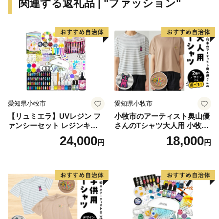
関連する返礼品 | "ファッション"
愛知県小牧市
愛知県小牧市
【リュミエラ】UVレジン フ
小牧市のアーティスト奥山優
ァンシーセット レジンキッ
さんのTシャツ大人用 小牧市
ト ハンドメイド レジンクラ
制70周年記念
24,000
18,000
円
円
フト アクセサリーキット 手
作り セット レジン LEDライ
ト