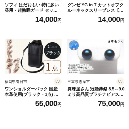
ソフィ はだおもい 特に多い
グンゼ YG in.T カットオフク
昼用・超熟睡ガード セット
ルーネックスリーブレス【Y
羽付き ナプキン 生理用品 サ
V2618P】Lサイズ クリアベ
14,000
14,000
円
円
ニタリー ユニ・チャーム
ージュ3枚セット [№5716-04
32]
福岡県春日市
三重県志摩市
ワンショルダーバック 国産
真珠屋さん 冠婚葬祭 8.5～9.0
本革使用(ブラック・1点) 鞄
ミリ高品質プラチナピアス P
バック バッグ カバン レザー
t900 志摩産アコヤ真珠 ブラ
55,000
75,000
円
円
国産 日本製 牛革 黒 革 革製
ックパール 黒真珠
品 手作り 男性 女性 レディー
ス メンズ【ksg1307-bk】【Z
enis】