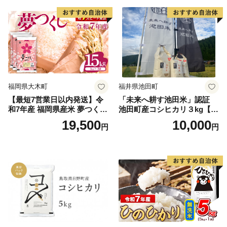
福岡県大木町
福井県池田町
【最短7営業日以内発送】令
「未来へ耕す池田米」認証
和7年産 福岡県産米 夢つくし
池田町産コシヒカリ３kg【お
15kg 精米 ※北海道・沖縄・
1人様につき３セットまで】
19,500
10,000
円
円
離島は配送不可