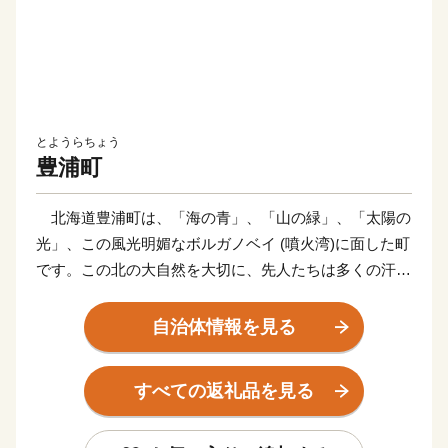
とようらちょう
豊浦町
北海道豊浦町は、「海の青」、「山の緑」、「太陽の
光」、この風光明媚なボルガノベイ (噴火湾)に面した町
です。この北の大自然を大切に、先人たちは多くの汗を
流しながら、豊かな町づくりに努力を重ねてきて、現在
の豊浦町があり、私たちは、この流した汗にまた一汗一
自治体情報を見る
汗適応した施策を推し進め、次世代に受け継いでいかな
ければならないと考えています。
すべての返礼品を見る
本町は従前より第一次産業において、大きく成長をし
ており、代表的な特産物としては、「いちご」「豚肉」