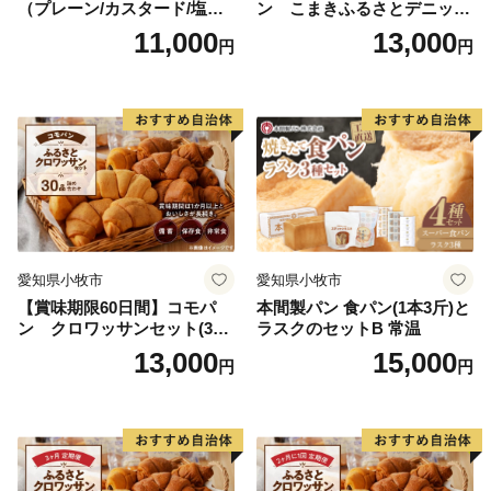
（プレーン/カスタード/塩バ
ン こまきふるさとデニッシ
ター/小倉バター）
ュセット（20個入り）／災害
11,000
13,000
円
円
用備蓄 保存食 非常食 防災グ
ッズにも
愛知県小牧市
愛知県小牧市
【賞味期限60日間】コモパ
本間製パン 食パン(1本3斤)と
ン クロワッサンセット(30
ラスクのセットB 常温
個入り)／災害用備蓄 保存食
13,000
15,000
円
円
非常食 防災グッズにも