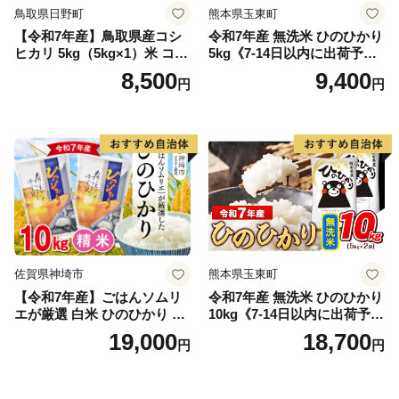
鳥取県日野町
熊本県玉東町
【令和7年産】鳥取県産コシ
令和7年産 無洗米 ひのひかり
ヒカリ 5kg（5kg×1）米 コシ
5kg《7-14日以内に出荷予定
ヒカリ こしひかり お米 白米
(土日祝除く)》コメ 米 無洗米
8,500
9,400
円
円
精米 5キロ おこめ こめ コメ
高レビュー｜人気米 熊本県
真空パック包装 真空包装 長
産米 お米 生活応援米
期保存 単一原料米 鳥取県日
野町産 Elevation
佐賀県神埼市
熊本県玉東町
【令和7年産】ごはんソムリ
令和7年産 無洗米 ひのひかり
エが厳選 白米 ひのひかり 10
10kg《7-14日以内に出荷予定
kg【神埼市産 米 お米 精米 白
(土日祝除く)》コメ 米 無洗米
19,000
18,700
円
円
米 10kg 5kg×2 ひのひかり ブ
令和7年産 高レビュー｜人気
ランド米 食味鑑定士】(H063
米 熊本県産米 お米 生活応援
164)
米