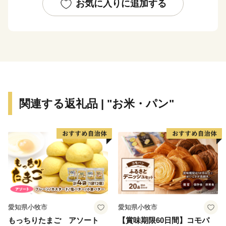
「ホタテ」など、農業及び水産業が盛んであります。加
お気に入りに追加する
えて現在では、地場産品を生かした６次産業や観光事業
などにも力を注ぎ人口減少対策や地域活性化のための
様々な施策を実施しております。さらには、水や空気の
美味しさを大切に、自然と共有しながら、ここに住む
人々の生活と心を育みながら「住んで良いまち」、「住
みたいまち」、「行って見たいまち」、「小さくても活
力あるまち」づくりのため、新しい歩みをはじめていま
関連する返礼品 | "お米・パン"
す。未来ある豊浦町の取り組みにご賛同いただき、皆様
のあたたかい応援をお願いいたします。
愛知県小牧市
愛知県小牧市
もっちりたまご アソート
【賞味期限60日間】コモパ