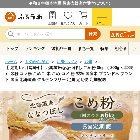
令和８年熊本地震 災害支援寄付受付について
上限額
お気に入り
カート
メニュー
検索
トップ
ランキング
返礼品一覧
まち一覧
特集
初心者ガイド
ホーム
ものから探す
お米・パン
お米
【 定期1ヶ月毎5回 】 北海道米ななつぼし こめ粉 6kg （ 300g × 20袋
） 米粉 コメ粉 こめこ 米 こめ コメ 粉 製粉 国産米 ブランド米 ブラン
ド 国産 北海道産 グルテンフリー 定期 定期便 定期配送