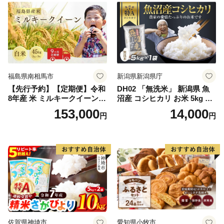
福島県南相馬市
新潟県新潟県庁
【先行予約】【定期便】令和
DH02 「無洗米」 新潟県 魚
8年産 米 ミルキークイーン
沼産 コシヒカリ お米 5kg こ
白米 45kg (5kg×9回) | ミルキ
しひかり 精米 米（お米の美
153,000
14,000
円
円
ークイーン 米5kg 福島 福島
味しい炊き方ガイド付き）
県産 福島産 精米 お米 米 コ
メ 武田ファーム サムランド
福島県 南相馬市 cu006-ae
佐賀県神埼市
愛知県小牧市