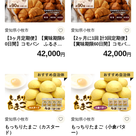
愛知県小牧市
愛知県小牧市
【3ヶ月定期便】【賞味期限6
【2ヶ月に1回 計3回定期便】
0日間】コモパン ふるさと
【賞味期限60日間】コモパ
クロワッサンセット（計90
ン ふるさとクロワッサンセ
42,000
42,000
円
円
個）／災害用備蓄 保存食 非
ット（計90個）／災害用備蓄
常食 防災グッズにも
保存食 非常食 防災グッズに
も
愛知県小牧市
愛知県小牧市
もっちりたまご（カスター
もっちりたまご（小倉バタ
ド）
ー）