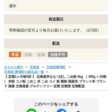
通年
発送期日
寄附確認の翌月より毎月お届けいたします。（計5回）
配送
常温
冷蔵
冷凍
別送不可
まちから探す
北海道
北海道豊浦町
北海道 豊浦町の返礼品一覧
【 定期1ヶ月毎5回 】 北海道米ななつぼし こめ粉 6kg （ 300g × 20袋
） 米粉 コメ粉 こめこ 米 こめ コメ 粉 製粉 国産米 ブランド米 ブラン
ド 国産 北海道産 グルテンフリー 定期 定期便 定期配送
このページをシェアする