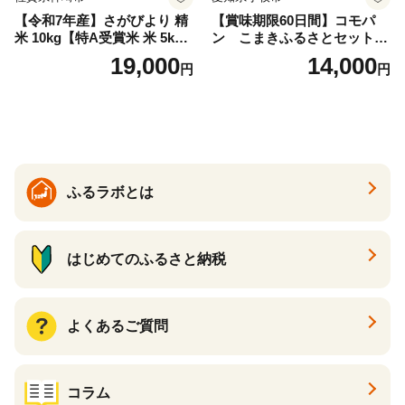
【令和7年産】さがびより 精
【賞味期限60日間】コモパ
米 10kg【特A受賞米 米 5kg×
ン こまきふるさとセット
2袋 お米 コメ こめ 国産 美味
（24個入り）／災害用備蓄
19,000
14,000
円
円
しい ブランド米 人気 ランキ
保存食 非常食 防災グッズに
ング 増田米穀】(H015224)
も
ふるラボとは
はじめてのふるさと納税
よくあるご質問
コラム