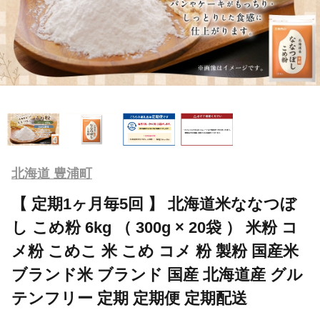
北海道 豊浦町
【 定期1ヶ月毎5回 】 北海道米ななつぼ
し こめ粉 6kg （ 300g × 20袋 ） 米粉 コ
メ粉 こめこ 米 こめ コメ 粉 製粉 国産米
ブランド米 ブランド 国産 北海道産 グル
テンフリー 定期 定期便 定期配送