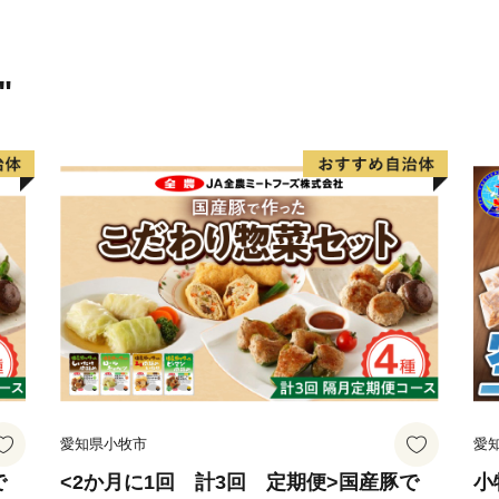
"
愛知県小牧市
愛
で
<2か月に1回 計3回 定期便>国産豚で
小