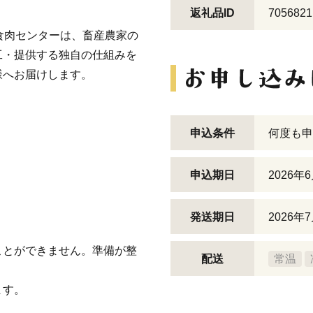
返礼品ID
7056821
食肉センターは、畜産農家の
工・提供する独自の仕組みを
様へお届けします。
申込条件
何度も申
申込期日
2026
発送期日
2026
ことができません。準備が整
配送
常温
ます。