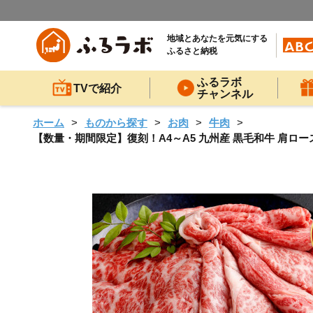
地域とあなたを元気にする
ふるさと納税
ふるラボ
TVで紹介
チャンネル
ホーム
ものから探す
お肉
牛肉
【数量・期間限定】復刻！A4～A5 九州産 黒毛和牛 肩ロース 