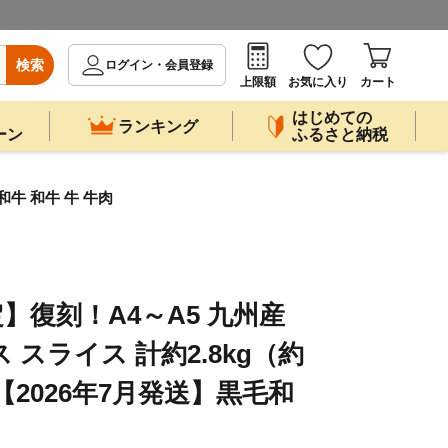
検索
ログイン・会員登録
上限額
お気に入り
カート
はじめての
ランキング
ーン
ふるさと納税
和牛 和牛 牛 牛肉
】復刻！A4～A5 九州産
 スライス 計約2.8kg（約
）【2026年7月発送】黒毛和