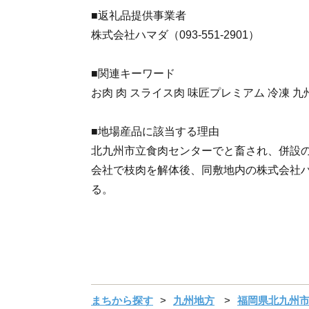
■返礼品提供事業者
株式会社ハマダ（093-551-2901）
■関連キーワード
お肉 肉 スライス肉 味匠プレミアム 冷凍 九
■地場産品に該当する理由
北九州市立食肉センターでと畜され、併設
会社で枝肉を解体後、同敷地内の株式会社
る。
まちから探す
九州地方
福岡県北九州