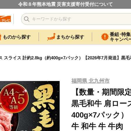
令和８年熊本地震 災害支援寄付受付について
番組･特集
ものから探す
まちから探す
キャンペ
スライス 計約2.8kg（約400g×7パック）【2026年7月発送】黒毛
福岡県 北九州市
【数量・期間限定
黒毛和牛 肩ロース
400g×7パック
牛 和牛 牛 牛肉