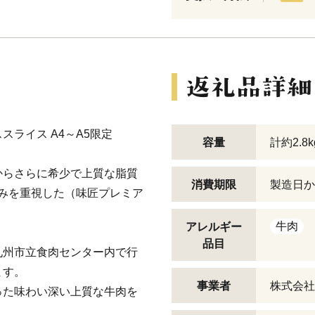
ライス A4～A5限定
容量
計約2.8
からさらに希少で上質な脂質
消費期限
製造日か
のみを重視した（味匠プレミア
牛肉
アレルギー
品目
九州市立食肉センター内で行
ます。
事業者
株式会社
った味わい深い上質な牛肉を