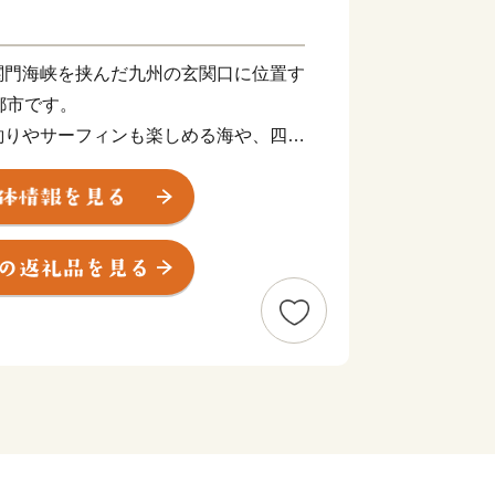
関門海峡を挟んだ九州の玄関口に位置す
都市です。
釣りやサーフィンも楽しめる海や、四季
ど豊かな自然に囲まれた、地方暮らしの
ン玉石けん・肉うどん・辛子明太子など
え、黒毛和牛・ウナギ・カニなど全国的
えています。
ひ北九州市の魅力をご体感ください！