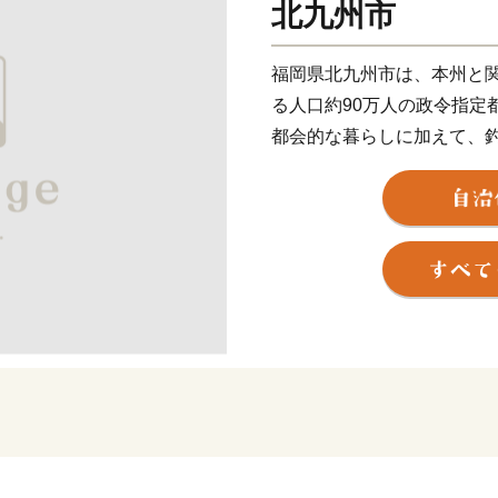
北九州市
福岡県北九州市は、本州と
る人口約90万人の政令指定
都会的な暮らしに加えて、
折々の草花が生息する山な
両方を楽しめる都市です。
関門海峡ふぐ刺身・シャボ
本市ならではの返礼品に加
に人気の返礼品も豊富に揃
ふるさと納税を通じて、ぜ