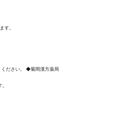
します。
ください。 ◆菊岡漢方薬局
す。
、
、