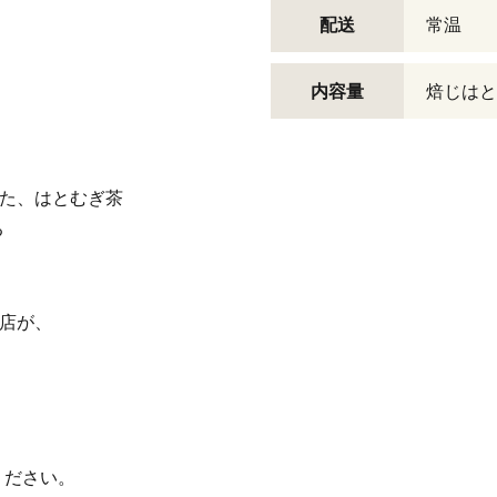
配送
常温
内容量
焙じはと
じた、はとむぎ茶
る
薬店が、
ください。