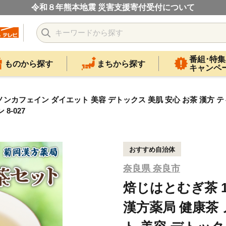
令和８年熊本地震 災害支援寄付受付について
番組･特集
ものから探す
まちから探す
キャンペ
ノンカフェイン ダイエット 美容 デトックス 美肌 安心 お茶 漢方 テ
8-027
おすすめ自治体
奈良県 奈良市
焙じはとむぎ茶 1
漢方薬局 健康茶