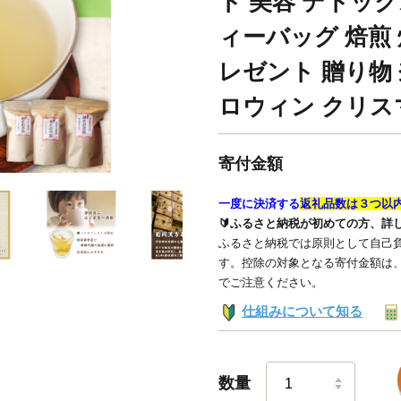
ト 美容 デトック
ィーバッグ 焙煎 
レゼント 贈り物 
ロウィン クリスマ
寄付金額
一度に決済する
返礼品数は３つ以
🔰ふるさと納税が初めての方、詳
ふるさと納税では原則として自己負
す。控除の対象となる寄付金額は
でご注意ください。
仕組みについて知る
数量