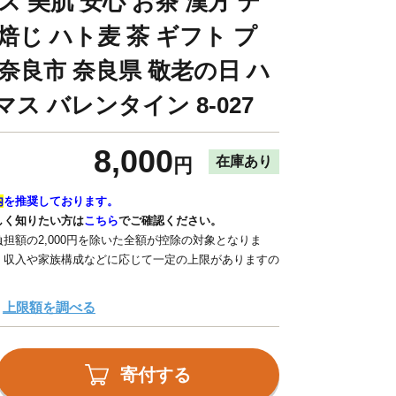
ス 美肌 安心 お茶 漢方 テ
焙じ ハト麦 茶 ギフト プ
奈良市 奈良県 敬老の日 ハ
ス バレンタイン 8-027
8,000
在庫あり
円
内
を推奨しております。
しく知りたい方は
こちら
でご確認ください。
担額の2,000円を除いた全額が控除の対象となりま
、収入や家族構成などに応じて一定の上限がありますの
上限額を調べる
寄付する