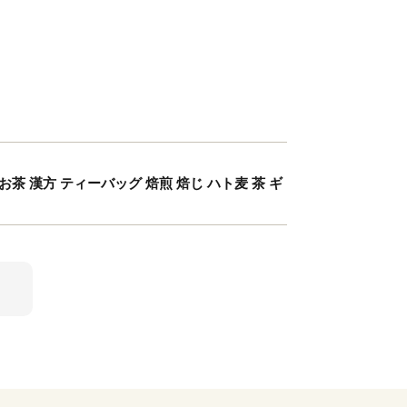
お茶 漢方 ティーバッグ 焙煎 焙じ ハト麦 茶 ギ