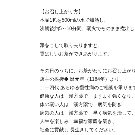
【お召し上がり方】
本品1包を500mlの水で加熱し、
沸騰後約5～10分間、弱火でそのまま煮出
滓をこして取り去りますと、
香ばしいお茶ができあがります。
その日のうちに、お茶がわりにお召し上がり
店主の挨拶◆ 暦元年（1184年）より、
二十四代 あらゆる慢性病のご相談を承りま
健康な人は 漢方薬で ますます強くなり
体の弱い人は 漢方薬で 病気を防ぎ、
病気の人は 漢方薬で 早く病気を治して
人生を楽しみ 幸福な家庭を築き、
社会に貢献し 長生きしてください。