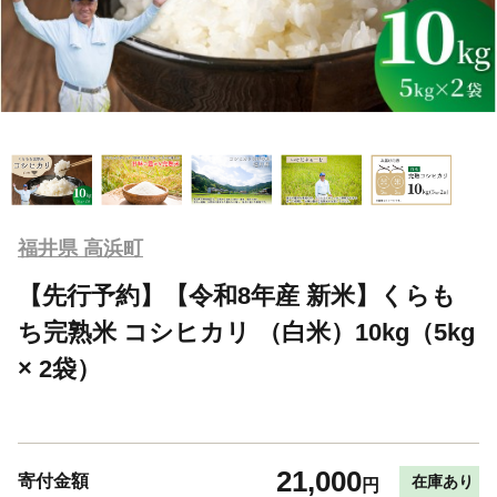
福井県 高浜町
【先行予約】【令和8年産 新米】くらも
ち完熟米 コシヒカリ （白米）10kg（5kg
× 2袋）
21,000
寄付金額
在庫あり
円