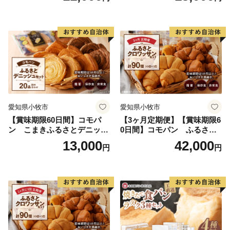
愛知県小牧市
愛知県小牧市
【賞味期限60日間】コモパ
【3ヶ月定期便】【賞味期限6
ン こまきふるさとデニッシ
0日間】コモパン ふるさと
ュセット（20個入り）／災害
クロワッサンセット（計90
13,000
42,000
円
円
用備蓄 保存食 非常食 防災グ
個）／災害用備蓄 保存食 非
ッズにも
常食 防災グッズにも