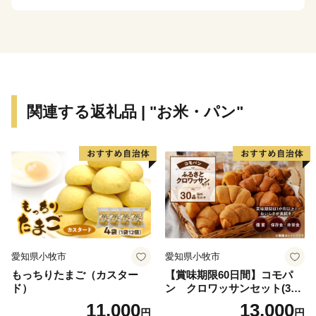
いきますので、今後ともよろしくお願い致します。
◆プライバシーポリシー（個人情報保護方針）について
お客様からいただいた個人情報は、高浜町が責任をもっ
て管理し、関係法令で定められた場合を除き、第三者に
関連する返礼品 | "お米・パン"
譲渡したり、提供したりすることはございません。
なお、お客様からいただいた個人情報は、商品の発送、
事務連絡、いただいたふるさと納税の使い道に関する報
告、高浜町が主催・出展するふるさと納税関連イベント
情報の提供及び高浜町のふるさと納税に関する情報提供
のために使用させていただき、その手段として、電子メ
ールの配信やパンフレット等の資料の郵送をさせていた
だくことがあります。
愛知県小牧市
愛知県小牧市
御不明な点や、電子メールの配信又は資料の郵送停止等
もっちりたまご（カスター
【賞味期限60日間】コモパ
のご希望がございましたら、ふるさと納税担当(contact-
ド）
ン クロワッサンセット(30
takahama@orebo.jp)までご連絡ください。
個入り)／災害用備蓄 保存食
11,000
13,000
円
円
非常食 防災グッズにも