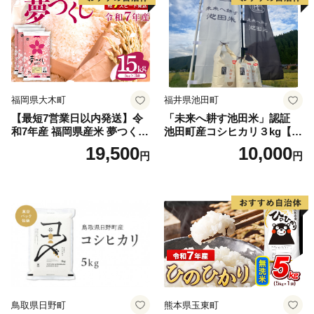
福岡県大木町
福井県池田町
【最短7営業日以内発送】令
「未来へ耕す池田米」認証
和7年産 福岡県産米 夢つくし
池田町産コシヒカリ３kg【お
15kg 精米 ※北海道・沖縄・
1人様につき３セットまで】
19,500
10,000
円
円
離島は配送不可
鳥取県日野町
熊本県玉東町