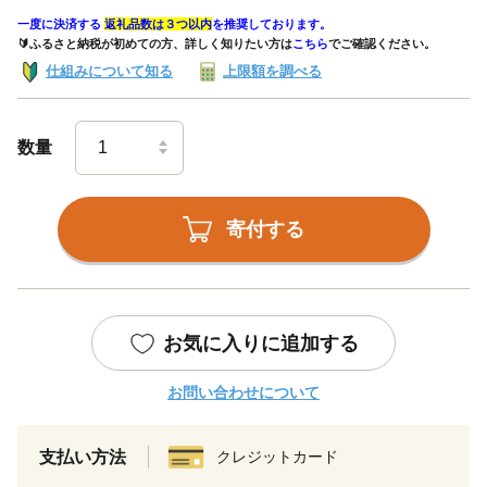
一度に決済する
返礼品数は３つ以内
を推奨しております。
🔰ふるさと納税が初めての方、詳しく知りたい方は
こちら
でご確認ください。
仕組みについて知る
上限額を調べる
数量
寄付する
お気に入りに追加する
お問い合わせについて
支払い方法
クレジットカード