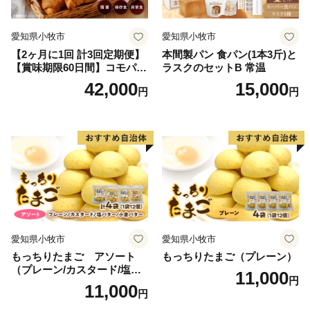
愛知県小牧市
愛知県小牧市
【2ヶ月に1回 計3回定期便】
本間製パン 食パン(1本3斤)と
【賞味期限60日間】コモパ
ラスクのセットB 常温
ン ふるさとクロワッサンセ
42,000
15,000
円
円
ット（計90個）／災害用備蓄
保存食 非常食 防災グッズに
も
愛知県小牧市
愛知県小牧市
もっちりたまご アソート
もっちりたまご（プレーン）
（プレーン/カスタード/塩バ
11,000
円
ター/小倉バター）
11,000
円