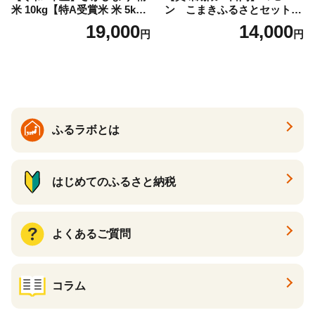
米 10kg【特A受賞米 米 5kg×
ン こまきふるさとセット
2袋 お米 コメ こめ 国産 美味
（24個入り）／災害用備蓄
19,000
14,000
円
円
しい ブランド米 人気 ランキ
保存食 非常食 防災グッズに
ング 増田米穀】(H015224)
も
ふるラボとは
はじめてのふるさと納税
よくあるご質問
コラム