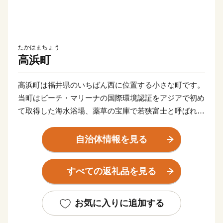
たかはまちょう
高浜町
高浜町は福井県のいちばん西に位置する小さな町です。
当町はビーチ・マリーナの国際環境認証をアジアで初め
て取得した海水浴場、薬草の宝庫で若狭富士と呼ばれる
「青葉山」など多くの自然が溢れています。
ふるさと納税をきっかけとして、故郷を懐かしんでいた
自治体情報を見る
だけるように、またご縁があって高浜町を初めて知って
いただけた方には、これから是非高浜町を応援していた
すべての返礼品を見る
だけると嬉しく思います。
皆様からの貴重な応援のお気持ちを活かし、暮らした
い、働きたい、訪れたいまちと思っていただける「選ば
お気に入りに追加する
れる町」高浜町の実現を目指して、これからも精進して