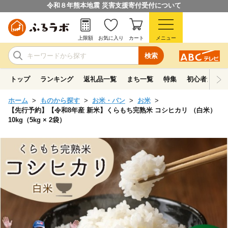
令和８年熊本地震 災害支援寄付受付について
上限額
お気に入り
カート
メニュー
検索
トップ
ランキング
返礼品一覧
まち一覧
特集
初心者ガイド
ホーム
ものから探す
お米・パン
お米
【先行予約】【令和8年産 新米】くらもち完熟米 コシヒカリ （白米）
10kg（5kg × 2袋）