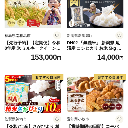
福島県南相馬市
新潟県新潟県庁
【先行予約】【定期便】令和
DH02 「無洗米」 新潟県 魚
8年産 米 ミルキークイーン
沼産 コシヒカリ お米 5kg こ
白米 45kg (5kg×9回) | ミルキ
しひかり 精米 米（お米の美
153,000
14,000
円
円
ークイーン 米5kg 福島 福島
味しい炊き方ガイド付き）
県産 福島産 精米 お米 米 コ
メ 武田ファーム サムランド
福島県 南相馬市 cu006-ae
佐賀県神埼市
愛知県小牧市
【令和7年産】さがびより 精
【賞味期限60日間】コモパ