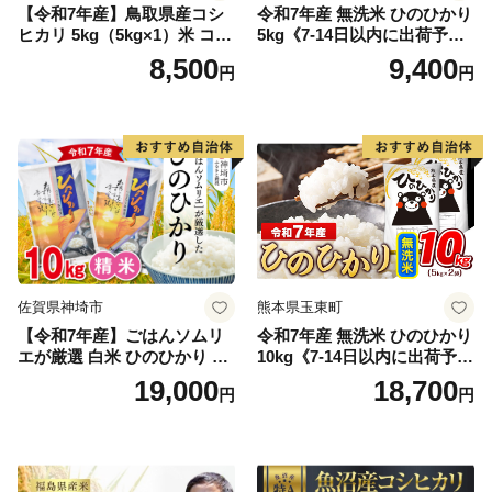
【令和7年産】鳥取県産コシ
令和7年産 無洗米 ひのひかり
ヒカリ 5kg（5kg×1）米 コシ
5kg《7-14日以内に出荷予定
ヒカリ こしひかり お米 白米
(土日祝除く)》コメ 米 無洗米
8,500
9,400
円
円
精米 5キロ おこめ こめ コメ
高レビュー｜人気米 熊本県
真空パック包装 真空包装 長
産米 お米 生活応援米
期保存 単一原料米 鳥取県日
野町産 Elevation
佐賀県神埼市
熊本県玉東町
【令和7年産】ごはんソムリ
令和7年産 無洗米 ひのひかり
エが厳選 白米 ひのひかり 10
10kg《7-14日以内に出荷予定
kg【神埼市産 米 お米 精米 白
(土日祝除く)》コメ 米 無洗米
19,000
18,700
円
円
米 10kg 5kg×2 ひのひかり ブ
令和7年産 高レビュー｜人気
ランド米 食味鑑定士】(H063
米 熊本県産米 お米 生活応援
164)
米