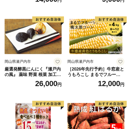
円
円
ミット アルル・リリカ共に
ミット アルル・リリカ共に
銀賞受賞！！(2023年11月開
銀賞受賞！！(2023年11月開
催)1回食べてみらんね？宮崎
催)1回食べてみらんね？宮崎
県 高鍋町産 産地直送 有機肥
県 高鍋町産 産地直送 有機肥
料使用 高糖度 西森農園
料使用 高糖度 西森農園
岡山県瀬戸内市
岡山県瀬戸内市
厳選発酵黒にんにく『瀬戸内
［2026年先行予約］牛窓産と
の風』 薬味 野菜 根菜 加工食
うもろこし まるでフルー
品
ツ！最高糖度25度超え 生で
26,000
12,000
円
円
甘い、茹でて美味い！ 黄色
とうもろこし 「桃太郎コー
ン」約4kg（8〜12本入り）
野菜