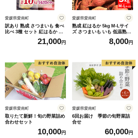
愛媛県愛南町
愛媛県愛南町
訳あり 熟成 さつまいも 食べ
熟成 紅はるか 5kg M-Lサイ
比べ 3種 セット 紅はるか 安
ズ さつまいも いも 低温熟成
納芋 シルクスイート 合計 15
完全熟成収穫 甘い 糖度 焼き
21,000
8,000
円
円
kg サイズ混合 サツマイモ 焼
芋 やきいも スイートポテト
き芋 干し芋 丸干し 冷凍焼き
おやつ 高糖度 料理 国産 愛媛
芋 冷やし焼き芋 やきいも 蜜
県 愛南町 青果市場
芋 ほしいも スイートポテト
いも天 サイズミックス 甘い
ねっとり 生芋 新芋 あんのう
いも 甘藷 べにはるか スイー
ツ 国産 糖度 産地直送 農家直
送 数量限定 21000円 愛媛 愛
南 ミッチーのおみかん畑
愛媛県愛南町
愛媛県愛南町
取りたて新鮮！旬の野菜詰め
6回お届け 季節の旬野菜詰
合わせセット
合せ
10,000
60,000
円
円