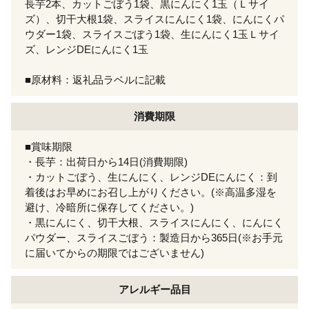
長芋2本、カットごぼう1袋、黒にんにく1玉（Ｌサイ
ズ）、切干大根1袋、スライスにんにく1袋、にんにくパ
ウダー1袋、スライスごぼう1袋、生にんにく1玉Ｌサイ
ズ、レンジDEにんにく1玉
■原材料：返礼品ラベルに記載
消費期限
■賞味期限
・長芋：出荷日から14日(消費期限)
・カットごぼう、生にんにく、レンジDEにんにく：到
着後はお早めにお召し上がりください。(※高温多湿を
避け、冷暗所に保存してください。)
・黒にんにく、切干大根、スライスにんにく、にんにく
パウダー、スライスごぼう：製造日から365日(※お手元
に届いてからの期限ではございません)
アレルギー
品目