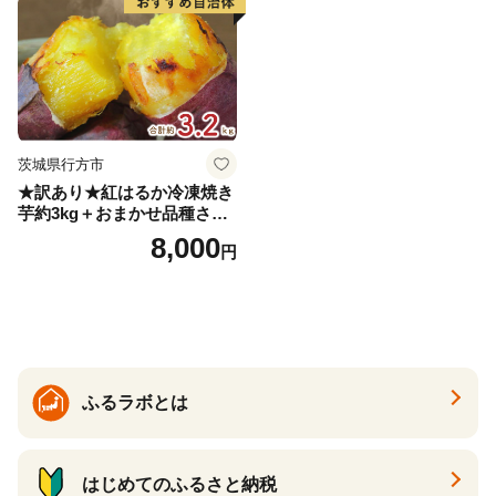
茨城県行方市
★訳あり★紅はるか冷凍焼き
芋約3kg＋おまかせ品種さつ
まいも 合計約3.2kg｜さつ
8,000
円
まいも サツマイモ さつま芋
焼き芋 やきいも 冷凍 冷凍焼
き芋 訳あり 訳アリ 紅はるか
茨城県 行方市(EY-25)
ふるラボとは
はじめてのふるさと納税