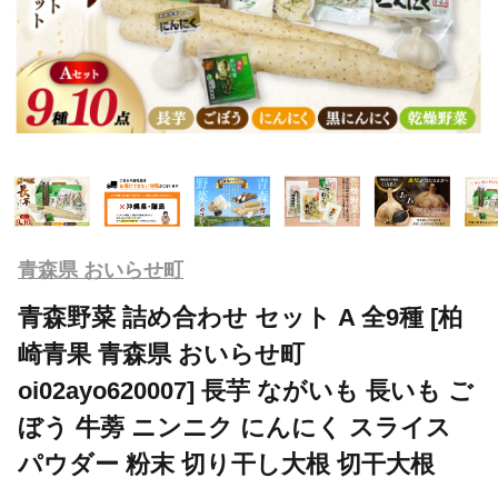
青森県 おいらせ町
青森野菜 詰め合わせ セット A 全9種 [柏
崎青果 青森県 おいらせ町
oi02ayo620007] 長芋 ながいも 長いも ご
ぼう 牛蒡 ニンニク にんにく スライス
パウダー 粉末 切り干し大根 切干大根