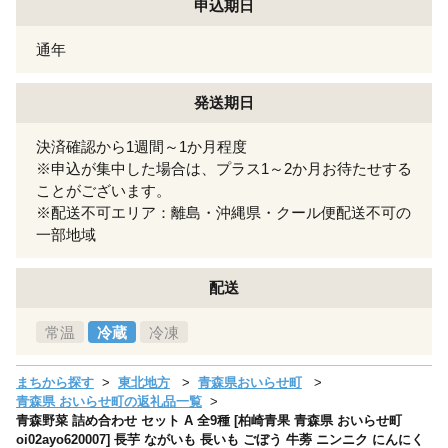
申込期日
通年
発送期日
決済確認から1週間～1か月程度
※申込が集中した場合は、プラス1～2か月お待たせする
ことがございます。
※配送不可エリア：離島・沖縄県・クール便配送不可の
一部地域
配送
常温
冷蔵
冷凍
まちから探す
東北地方
青森県おいらせ町
青森県 おいらせ町の返礼品一覧
青森野菜 詰め合わせ セット A 全9種 [柏崎青果 青森県 おいらせ町
oi02ayo620007] 長芋 ながいも 長いも ごぼう 牛蒡 ニンニク にんにく