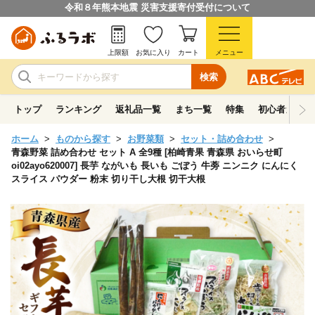
令和８年熊本地震 災害支援寄付受付について
上限額
お気に入り
カート
メニュー
検索
トップ
ランキング
返礼品一覧
まち一覧
特集
初心者ガイド
ホーム
ものから探す
お野菜類
セット・詰め合わせ
青森野菜 詰め合わせ セット A 全9種 [柏崎青果 青森県 おいらせ町
oi02ayo620007] 長芋 ながいも 長いも ごぼう 牛蒡 ニンニク にんにく
スライス パウダー 粉末 切り干し大根 切干大根