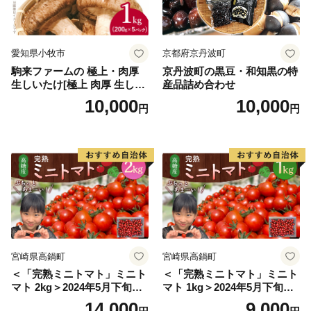
愛知県小牧市
京都府京丹波町
駒来ファームの 極上・肉厚
京丹波町の黒豆・和知黒の特
生しいたけ[極上 肉厚 生しい
産品詰め合わせ
たけ 生シイタケ 生椎茸 安心
10,000
10,000
円
円
安全 国産 採れたて 新鮮 きの
こ 野菜]
宮崎県高鍋町
宮崎県高鍋町
＜「完熟ミニトマト」ミニト
＜「完熟ミニトマト」ミニト
マト 2kg＞2024年5月下旬迄
マト 1kg＞2024年5月下旬迄
に順次出荷 野菜ソムリエサ
に順次出荷 野菜ソムリエサ
14,000
9,000