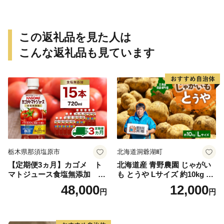
この返礼品を見た人は
こんな返礼品も見ています
栃木県那須塩原市
北海道洞爺湖町
【定期便3ヵ月】カゴメ ト
北海道産 青野農園 じゃがい
マトジュース食塩無添加 72
も とうや Lサイズ 約10kg 20
0ml PET×15本 1ケース 毎月
26年10月初旬～12月下旬頃お
48,000
12,000
円
円
届く 3ヵ月 3回コース ns001-
届け 先行予約 北海道 ジャガ
005 【 KAGOME 野菜ジュー
イモ トウヤ 馬鈴薯 ポテト 芋
ス 】
いも イモ 黄色 旬 野菜 農作
物 産地直送 お取り寄せ 国産