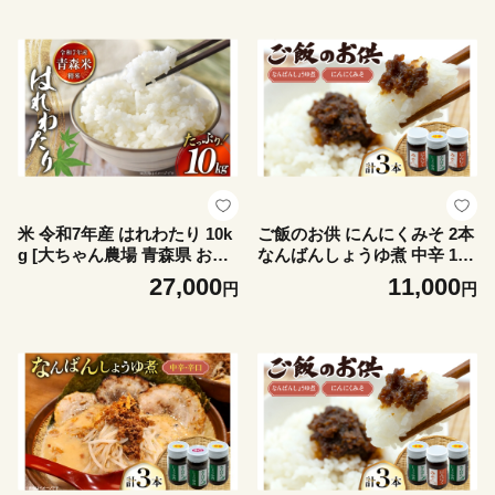
ぶた タン たん 豚ホルモン 豚
さがり 味付き 味付き肉 個包
装 真空パック
米 令和7年産 はれわたり 10k
ご飯のお供 にんにくみそ 2本
g [大ちゃん農場 青森県 おい
なんばんしょうゆ煮 中辛 1本
らせ町 oi02ayo840001] こめ
計 3本 セット 瓶 タイプ [みむ
27,000
11,000
円
円
お米 ごはん おにぎり コメ
ら加工所 青森県 おいらせ町
oi02ayo810006] みそ ミソ 味
噌 にんにく 唐辛子 ピリ辛 詰
め合わせ ごはんのおとも ご
はんのお供