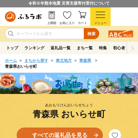
令和８年熊本地震 災害支援寄付受付について
上限額
お気に入り
カート
メニュー
検索
トップ
ランキング
返礼品一覧
まち一覧
特集
初心者ガイド
ホーム
まちから探す
東北地方
青森県
青森県おいらせ町
あおもりけんおいらせちょう
青森県 おいらせ町
すべての返礼品を見る