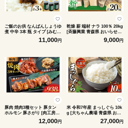
ご飯のお供 なんばんしょうゆ
乾燥 薪 端材 ナラ 100％ 20kg
煮 中辛 3本 瓶 タイプ [みむら
[斉藤興業 青森県 おいらせ町
加工所 青森県 おいらせ町 oi0
oi02ayo630003] マキ まき 楢
11,000
9,000
円
円
2ayo810003] 唐辛子 ピリ辛
広葉樹 青森県産 薪ストーブ
ごはんのおとも ごはんのお供
キャンプ 焚き火 アウトドア
豚肉 焼肉3種セット 豚タン
米 令和7年産 まっしぐら 10k
ホルモン 豚さがり [肉工房た
g [大ちゃん農場 青森県 おい
か 青森県 おいらせ町 oi02ay
らせ町 oi02ayo840000] こめ
12,000
27,000
円
円
o670004] 肉 精肉 焼き肉 豚
お米 ごはん おにぎり コメ