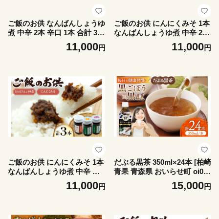
ご飯のお供 なんばんしょうゆ
ご飯のお供 にんにくみそ 1本
煮 中辛 2本 辛口 1本 合計 3本
なんばんしょうゆ煮 中辛 2本
セット 瓶 タイプ [みむら加工
計 3本 セット 瓶 タイプ [みむ
11,000
11,000
円
円
所 青森県 おいらせ町 oi02ay
ら加工所 青森県 おいらせ町
o810011] 唐辛子 ピリ辛 詰め
oi02ayo810008] みそ ミソ 味
合わせ ごはんのおとも ごは
噌 にんにく 唐辛子 ピリ辛 詰
んのお供
め合わせ ごはんのおとも ご
はんのお供
ご飯のお供 にんにくみそ 1本
だぶる黒茶 350ml×24本 [柏崎
なんばんしょうゆ煮 中辛 辛
青果 青森県 おいらせ町 oi02a
口 各1本 計 3本 セット 瓶 タ
yo620014] お茶 茶 黒ごぼう
11,000
15,000
円
円
イプ [みむら加工所 青森県 お
黒大豆 飲料 ノンカフェイン
いらせ町 oi02ayo810009] み
ブレンド茶 デトックス
そ ミソ 味噌 にんにく 唐辛子
ピリ辛 詰め合わせ ごはんの