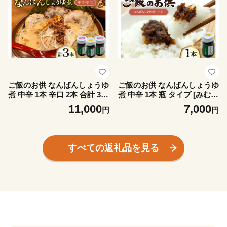
おとも ごはんのお供
ご飯のお供 なんばんしょうゆ
ご飯のお供 なんばんしょうゆ
煮 中辛 1本 辛口 2本 合計 3本
煮 中辛 1本 瓶 タイプ [みむら
セット 瓶 タイプ [みむら加工
加工所 青森県 おいらせ町 oi0
11,000
7,000
円
円
所 青森県 おいらせ町 oi02ay
2ayo810002] 唐辛子 ピリ辛
o810012] 唐辛子 ピリ辛 詰め
ごはんのおとも ごはんのお供
合わせ ごはんのおとも ごは
んのお供
すべての返礼品を見る