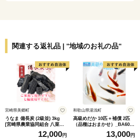
チしてあげてください。ふわふわした感触に癒されるこ
と間違いなしです。
積雪も比較的少なく、過ごしやすい室蘭市。春にはツ
ツジ、秋にはナナカマドの真っ赤な実が野山や街路を彩
ります。市の鳥ヒガラもかわいらしい姿を見せてくれる
関連する返礼品 | "地域のお礼の品"
かもしれません。
室蘭市は平成３０年に、白鳥大橋開通２０周年を迎え
ました。また同年６月２２日には「宮古・室蘭フェリー
航路」が開通、１２月には生涯学習センター「きらん」
を開設し、職員一同、よりよいまちづくりに邁進してい
るところです。
魅力でいっぱいの室蘭市をもっとよくしていくため
に。みなさまからの応援を、心よりお待ちしておりま
宮崎県美郷町
和歌山県湯浅町
す。
うなま 備長炭 (2級並) 3kg
高級めだか 10匹＋補償 2匹
[宮崎県農業協同組合 八菜館
（品種はおまかせ）_BA6001
ひゅうが店 宮崎県 美郷町 31
n
12,000
13,000
円
円
ap0012] BBQ 七輪 焼肉 高火