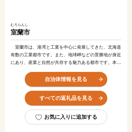
むろらんし
室蘭市
室蘭市は、港湾と工業を中心に発展してきた、北海道
有数の工業都市です。また、地球岬などの景勝地が身近
にあり、産業と自然が共存する魅力ある都市です。本市
は、これまで培われてきた高度なものづくり技術や、産
業・生活を支えてきた港・海、知の拠点である大学な
自治体情報を見る
ど、地域資源を最大限に活かしたまちづくりを進めてい
ます。
すべての返礼品を見る
そんな室蘭市に一歩足を踏み入れると、マスコットキ
ャラクターの「くじらん」が建物の壁面や看板など、室
蘭市のいたるところで皆様をお迎えします。時には絵の
お気に入りに追加する
中を飛び出して、職員と一緒にまちに繰り出すことも。
マリンブルーの大きな姿に出会ったら、ぜひ優しくタッ