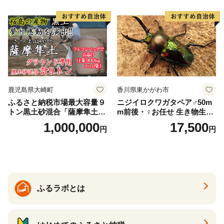
鹿児島県大崎町
香川県東かがわ市
ふるさと納税市場最大容量９
ニジイロクワガタペア♂50m
トン黒土砂混合「薩摩隼土」
m前後・♀お任せ 生き物生き
（夢と感動の演出のグラウン
物
1,000,000
17,500
円
円
ド用！）
ふるラボとは