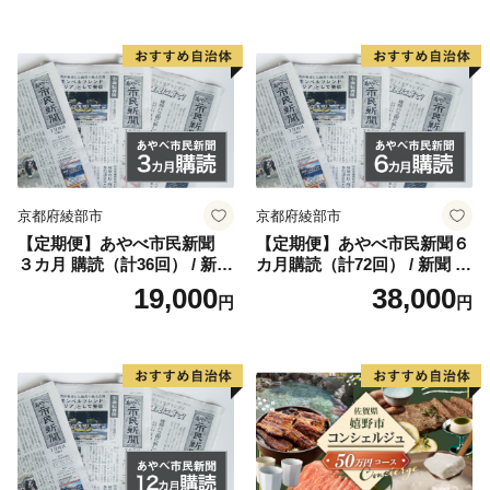
力 遠赤外線 長時間 燃焼 煙少
消臭 白炭 キャンプ バーベキ
ュー 宮崎県 産 送料無料
京都府綾部市
京都府綾部市
【定期便】あやべ市民新聞
【定期便】あやべ市民新聞６
３カ月 購読（計36回） / 新聞
カ月購読（計72回） / 新聞 情
情報誌 定期購読 綾部市 / 株
報誌 定期購読 綾部市 / 株式
19,000
38,000
円
円
式会社あやべ市民新聞社［B
会社あやべ市民新聞社［BSC
SCB001］
B002］