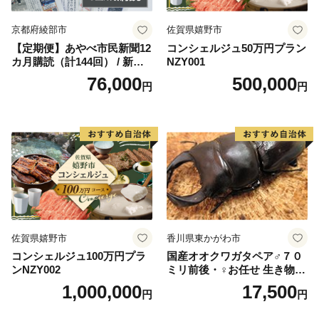
京都府綾部市
佐賀県嬉野市
【定期便】あやべ市民新聞12
コンシェルジュ50万円プラン
カ月購読（計144回） / 新聞
NZY001
情報誌 定期購読 綾部市 / 株
76,000
500,000
円
円
式会社あやべ市民新聞社［B
SCB003］
佐賀県嬉野市
香川県東かがわ市
コンシェルジュ100万円プラ
国産オオクワガタペア♂７０
ンNZY002
ミリ前後・♀お任せ 生き物生
き物
1,000,000
17,500
円
円