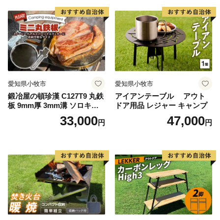
愛知県小牧市
愛知県小牧市
鍛冶屋の頓珍漢 C127T9 丸鉄
アイアンテーブル アウト
板 9mm厚 3mm溝 ソロキャ
ドア用品 レジャー キャンプ
ンプ用 専用ハンドル付き ス
33,000
47,000
円
円
ノーピーク アルミパーソナ
ルクッカーサイズ