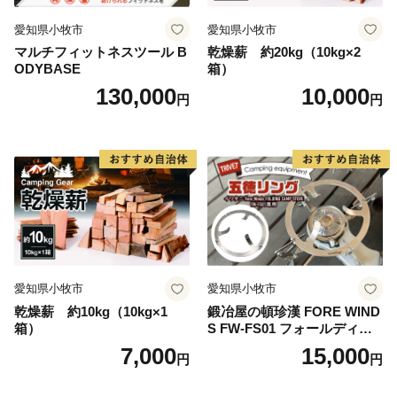
置されている駅名標は、それぞれの地域の魅力が一目で
伝わるユニークなデザインとなっており、2015年度グ
愛知県小牧市
愛知県小牧市
ッドデザイン賞を受賞しました。列車のレトロな雰囲気
マルチフィットネスツール B
乾燥薪 約20kg（10kg×2
ODYBASE
箱）
と広大なお芋畑や田園風景を眺めながら、14.3ｋｍのシ
130,000
10,000
ョートトリップを楽しむことができます。
円
円
愛知県小牧市
愛知県小牧市
乾燥薪 約10kg（10kg×1
鍛冶屋の頓珍漢 FORE WIND
箱）
S FW-FS01 フォールディン
グ キャンプストーブ専用 五
7,000
15,000
円
円
徳リング