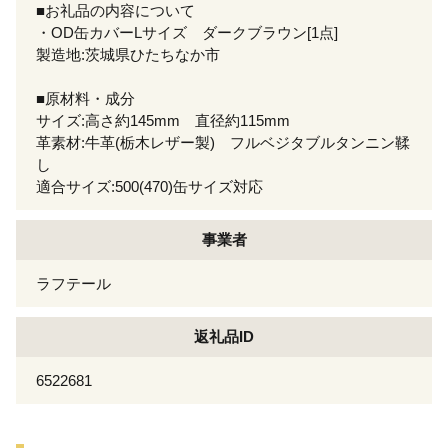
■お礼品の内容について
・OD缶カバーLサイズ ダークブラウン[1点]
製造地:茨城県ひたちなか市
■原材料・成分
サイズ:高さ約145mm 直径約115mm
革素材:牛革(栃木レザー製) フルベジタブルタンニン鞣
し
適合サイズ:500(470)缶サイズ対応
事業者
ラフテール
返礼品ID
6522681