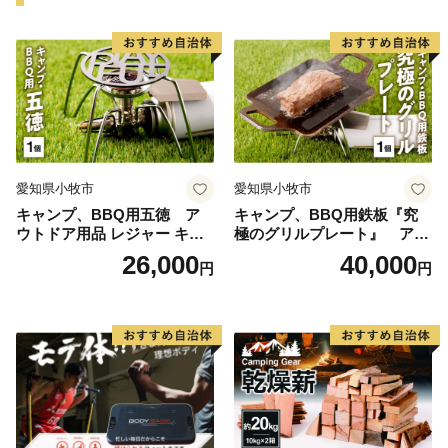
間100万人以上の観光客が訪れます。大きなネタが魅力
のお寿司や新鮮な海の幸が盛りだくさんの海鮮丼を心ゆ
くまでご堪能いただけます。その他、たこの加工生産量
日本一を誇り、多数の水産加工会社では様々な商品の製
造、オリジナル商品の開発が盛んに行われています。ま
た、日本屈指の生産量を誇る「ほしいも」は無添加のヘ
ルシースイーツとして子供から大人まで皆に愛されるひ
愛知県小牧市
愛知県小牧市
たちなか市ソウルフードです。
キャンプ、BBQ用五徳 ア
キャンプ、BBQ用鉄板『究
＜ひたちなか海浜鉄道湊線＞
ウトドア用品 レジャー キャ
極のグリルプレート』 アウ
ひたちなか海浜鉄道湊線は、大正２年（1913年）に運
ンプ バーベキュー BBQ 五徳
トドア用品 レジャー キャン
26,000
40,000
円
円
行を開始した歴史あるローカル線であり、地域を象徴す
プ バーベキュー BBQ 鉄板
る存在として地元民に愛されています。映画「フラガー
ル」をはじめ、ドラマ・CM等のロケーションとしても
数多く起用されており、中でも、那珂湊駅は築100年を
超えた趣のある木造駅舎が魅力的で「関東の駅百選」に
選出されています。また、勝田駅から阿字ヶ浦駅まで計
10駅（今後、国営ひたち海浜公園前まで延伸予定）に設