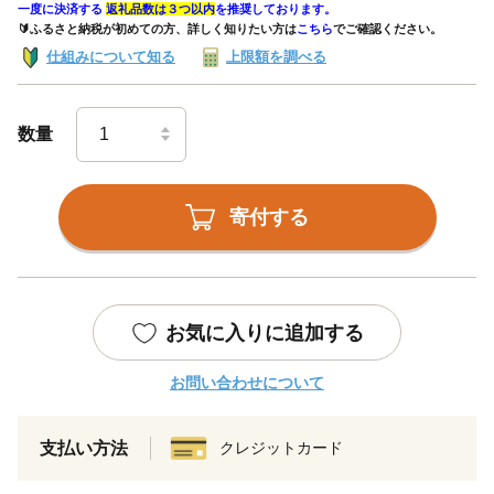
一度に決済する
返礼品数は３つ以内
を推奨しております。
🔰ふるさと納税が初めての方、詳しく知りたい方は
こちら
でご確認ください。
仕組みについて知る
上限額を調べる
数量
寄付する
お気に入りに追加する
お問い合わせについて
支払い方法
クレジットカード