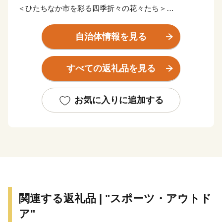
＜ひたちなか市を彩る四季折々の花々たち＞
ひたちなか市は茨城県の中央部、県都水戸市に隣接。暖
かな春が訪れる頃、国営ひたち海浜公園では、香り高く
自治体情報を見る
色鮮やかなスイセン、カラフルで可愛らしいチューリッ
プ、そして、『死ぬまでに行きたい！世界の絶景』と評
すべての返礼品を見る
され空の青・海の青のハーモニーが美しいネモフィラが
見頃を迎え、大勢の観光客で賑わいます。夏に突如姿を
現す新緑のコキアは、秋にかけて赤と緑のグラデーショ
お気に入りに追加する
ンを表現し、10月頃には『紅葉コキア』として一面を真
っ赤に染め上げます。その他、市内の馬渡はにわ公園で
は、毎年6月に美しい花しょうぶが咲き誇り、白と紫の
涼しげな花景色は、来園者に初夏の訪れを感じさせてく
れています。
＜豊富な海の幸と、地域に根付いた“食”を味わう＞
太平洋に面するひたちなか市に訪れたのなら、必ず食べ
関連する返礼品 | "スポーツ・アウトド
たい海の幸。 那珂湊おさかな市場では、旬の魚介類や
ア"
近海で採れる地魚が豊富に揃う魚市場で、県内外から年