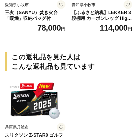
愛知県小牧市
愛知県小牧市
三友（SANYU）焚き火台
【ふるさと納税】LEKKER 3
「暖焼」収納バッグ付
段棚用 カーボンレッグ High
3 2脚 キャンプ アウトドア ソ
78,000
114,000
円
円
ロキャン カーボン アウトド
ア用品 レジャー 軽量 丈夫 持
ち運び 野外 キャンプギア テ
ーブル板用 絆ウェルド 愛知
県 小牧市 送料無料
この返礼品を見た人は
こんな返礼品も見ています
兵庫県丹波市
スリクソン Z-STAR9 ゴルフ