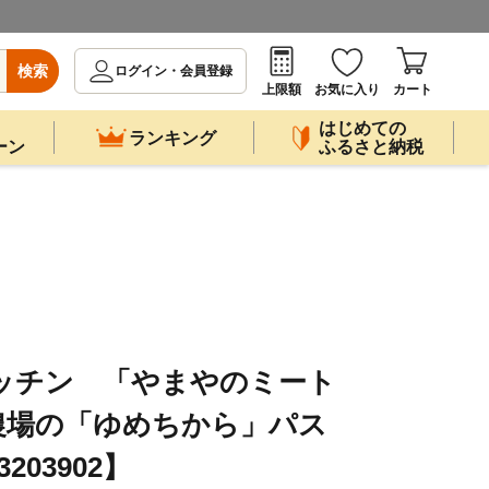
検索
ログイン・会員登録
上限額
お気に入り
カート
はじめての
ランキング
ーン
ふるさと納税
キッチン 「やまやのミート
農場の「ゆめちから」パス
03902】