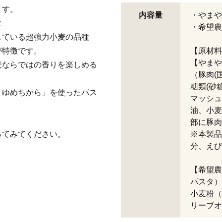
ます。
内容量
・やまや
タ
・希望農
している超強力小麦の品種
が特徴です。
【原材料
【やまや
麦ならではの香りを楽しめる
（豚肉(
糖類(砂
「ゆめちから」を使ったパス
マッシュ
油、小麦
部に豚肉
ってみてください。
※本製品
分、えび
【希望農
パスタ）
小麦粉（
リーブオ