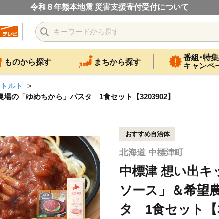
令和８年熊本地震 災害支援寄付受付について
番組･特集
ものから探す
まちから探す
キャンペ
レトルト
の「ゆめちから」パスタ 1食セット【3203902】
おすすめ自治体
北海道 中標津町
中標津 想い出
ソース」＆希望
タ 1食セット【32