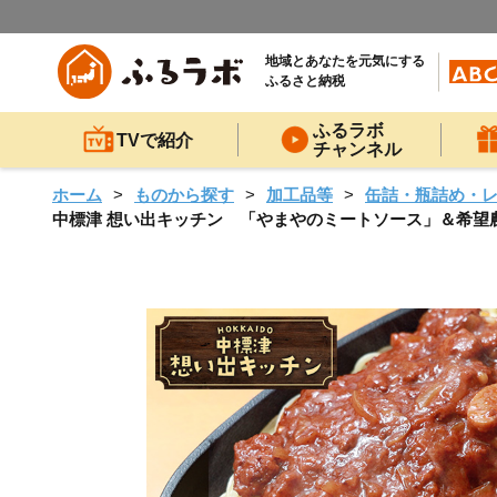
地域とあなたを元気にする
ふるさと納税
ふるラボ
TVで紹介
チャンネル
ホーム
ものから探す
加工品等
缶詰・瓶詰め・
中標津 想い出キッチン 「やまやのミートソース」＆希望農場