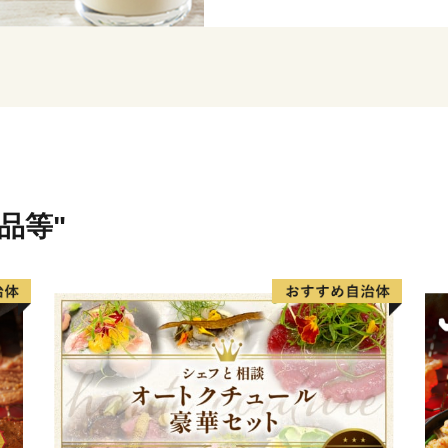
います。空港から牧場を割
通り抜け、道東の景勝地とし
の眺望は、地球の丸さを実
◆ワンストップ特例申請書P
https://www.soumu.go.jp/ma
◆ふるさと納税の流れ（総
https://www.soumu.go.jp/mai
品等"
◆ワンストップ特例につい
http://www.soumu.go.jp/main_
◆ふるさと納税お問い合わ
TEL:050-3355-3823
Mail:furusato-nakashibetsu