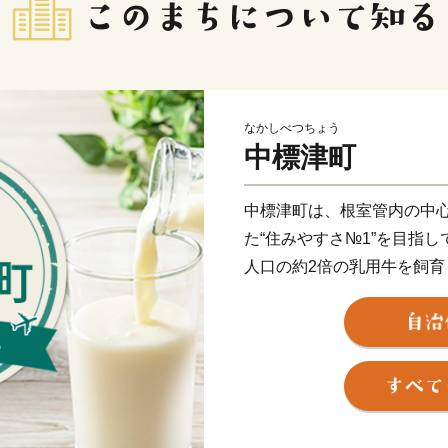
なかしべつちょう
中標津町
中標津町は、根室管内の中
た“住みやすさ№1”を目指
人口の約2倍の乳用牛を飼
ップクラス！ゴーダチーズ
す。
また、市街地から車で5分
を知床世界遺産、阿寒湖、
た道東の空の玄関として、