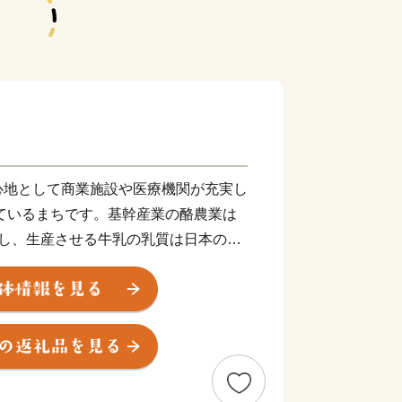
心地として商業施設や医療機関が充実し
しているまちです。基幹産業の酪農業は
育し、生産させる牛乳の乳質は日本のト
などの様々な乳製品に加工されていま
の日本最東端の「中標津空港」は、周囲
屈斜路湖、摩周湖などの観光地に囲まれ
観光やビジネスの拠点として利用されて