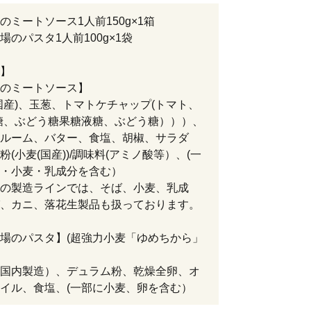
のミートソース1人前150g×1箱
場のパスタ1人前100g×1袋
】
のミートソース】
国産)、玉葱、トマトケチャップ(トマト、
糖、ぶどう糖果糖液糖、ぶどう糖）））、
ルーム、バター、食塩、胡椒、サラダ
粉(小麦(国産))/調味料(アミノ酸等）、(一
・小麦・乳成分を含む）
の製造ラインでは、そば、小麦、乳成
、カニ、落花生製品も扱っております。
場のパスタ】(超強力小麦「ゆめちから」
国内製造）、デュラム粉、乾燥全卵、オ
イル、食塩、(一部に小麦、卵を含む）