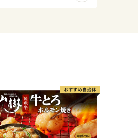
って伸びる直線道路「ミルクロード」を
て人気のある「開陽台」からの330°
感できます。
DF
in_content/000397109.pdf
務省）
n_sosiki/jichi_zeisei/czaisei/czaisei_seido/furusato/mechanism
て（総務省）
sosiki/jichi_zeisei/czaisei/czaisei_seido/furusato/topics/2015
せセンター
@ccs1981.jp