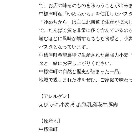
で、お店の味そのものを味わうことが出来
中標津町産「ゆめちから」を使用したパス
「ゆめちから」は主に北海道で生産が拡大
で、たんぱく質を非常に多く含んでいるの
噛むほどに風味が増すもちもち食感と、小
パスタとなっています。
中標津町希望農場で生産された超強力小麦
タと一緒にお召し上がりください。
中標津町の自然と歴史が詰まった一品。
地域で親しまれた味をぜひ、ご家庭で味わ
【アレルゲン】
えび,かに,小麦,そば,卵,乳,落花生,豚肉
【原産地】
中標津町