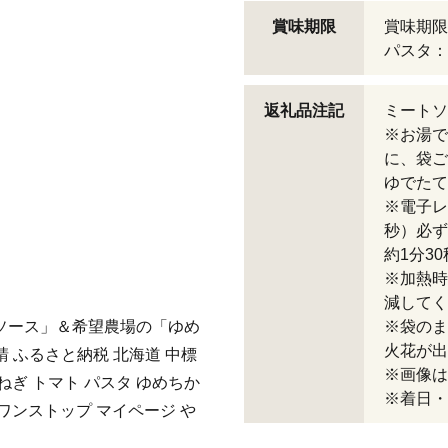
賞味期限
賞味期限
パスタ：
返礼品注記
ミートソ
※お湯で
に、袋ご
ゆでたて
※電子レ
秒）必ず
約1分3
※加熱時
減してく
ソース」＆希望農場の「ゆめ
※袋のま
火花が出
請 ふるさと納税 北海道 中標
※画像は
まねぎ トマト パスタ ゆめちか
※着日・
 ワンストップ マイページ や