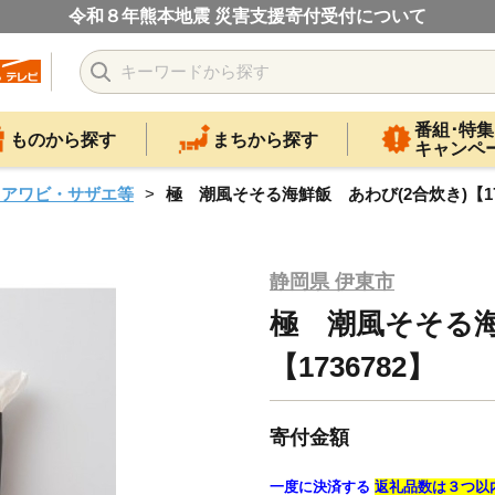
令和８年熊本地震 災害支援寄付受付について
番組･特集
ものから探す
まちから探す
キャンペ
・アワビ・サザエ等
極 潮風そそる海鮮飯 あわび(2合炊き)【173
静岡県 伊東市
極 潮風そそる海
【1736782】
寄付金額
一度に決済する
返礼品数は３つ以