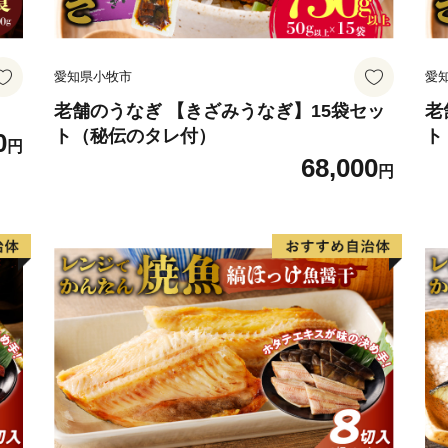
愛知県小牧市
愛
老舗のうなぎ 【きざみうなぎ】15袋セッ
老
ト（秘伝のタレ付）
ト
0
円
68,000
円