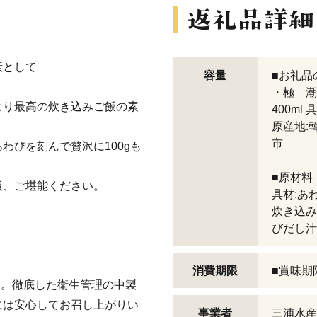
素として
容量
■お礼品
・極 潮
より最高の炊き込みご飯の素
400ml 具
原産地:
市
わびを刻んで贅沢に100gも
■原材料
飯、ご堪能ください。
具材:あ
炊き込み
びだし汁
消費期限
■賞味期
た。徹底した衛生管理の中製
には安心してお召し上がりい
事業者
三浦水産