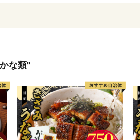
まちの将来像「出会い つ
いまち いとう」の実現を
住んでいたいと感じてもら
います。
ふるさと納税を通じて伊東
市へお越しください。
さかな類"