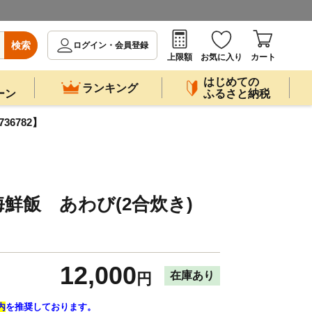
検索
ログイン・会員登録
上限額
お気に入り
カート
はじめての
ランキング
ーン
ふるさと納税
6782】
鮮飯 あわび(2合炊き)
12,000
在庫あり
円
内
を推奨しております。