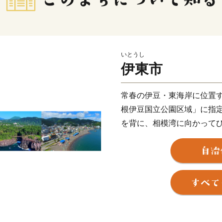
いとうし
伊東市
常春の伊豆・東海岸に位置す
根伊豆国立公園区域」に指
を背に、相模湾に向かって
恵まれた明るい温泉リゾー
また、伊豆半島は２０１８
れ、市内には大室山や城ケ
ています。これだけの豊か
新幹線を使えば約９０分と
四季を通じて温暖な気候に
り心身ともに健やかに暮ら