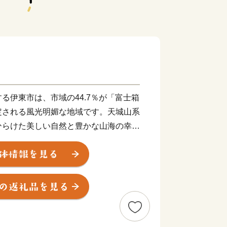
る伊東市は、市域の44.7％が「富士箱
定される風光明媚な地域です。天城山系
ひらけた美しい自然と豊かな山海の幸に
ト地として多くの人を魅了しています。
年にユネスコ世界ジオパークに認定さ
崎祈願などのジオサイトが数多く点在し
な自然に囲まれていながら、首都圏まで
いうアクセスの良さも魅力の一つです。
恵まれた環境の中で、市民は生涯にわた
しています。