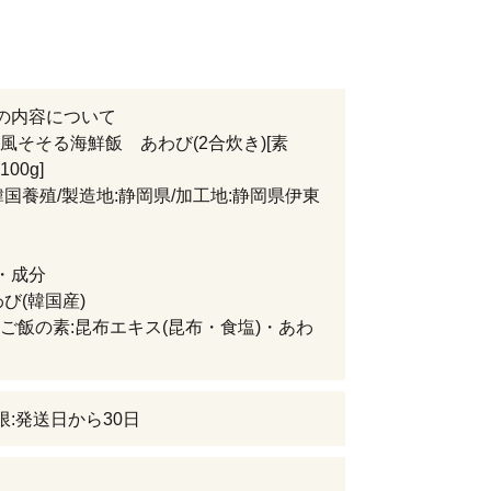
の内容について
風そそる海鮮飯 あわび(2合炊き)[素
100g]
韓国養殖/製造地:静岡県/加工地:静岡県伊東
・成分
わび(韓国産)
ご飯の素:昆布エキス(昆布・食塩)・あわ
限:発送日から30日