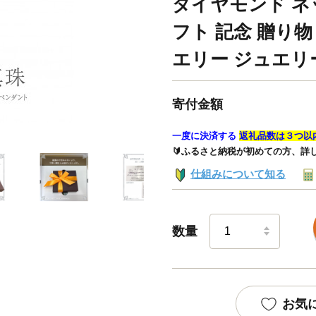
ダイヤモンド ネ
フト 記念 贈り物
エリー ジュエリーマ
寄付金額
一度に決済する
返礼品数は３つ以
🔰ふるさと納税が初めての方、詳
仕組みについて知る
数量
お気