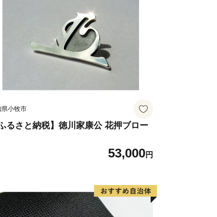
p/important/info_230417_2.html
ただいた場合、窓口での住所変更はい
び転送にかかる運賃のお支払いは寄附
願いいたします。
……………………………
知県小牧市
るさと納税担当窓口
-1677（午前8時30分～午後5時30分
ふるさと納税】徳川家康公 花押ブロー
53,000
urusato-g.com
円
……………………■□■