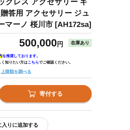
ックレス アクセサリー ギ
 贈答用 アクセサリー ジュ
ーノ 桜川市 [AH172sa]
500,000
在庫あり
円
内
を推奨しております。
しく知りたい方は
こちら
でご確認ください。
上限額を調べる
寄付する
に入りに追加する