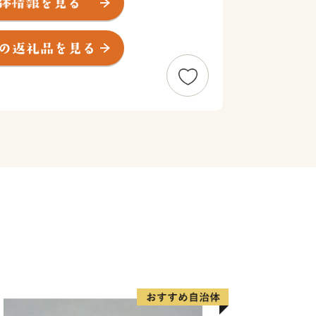
ていただける内容が異なりますので、下
月程度かかることがあります。
にお住まいの方に限らせていただきま
度内の回数制限は現在設けておりませ
す。
について（返礼品発送後の送付先住所の
ら転送にかかる運賃は受取人様でのご負
運輸株式会社の運賃収受の開始につい