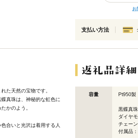
お
支払い方法
まれた天然の宝物です。
容量
Pt95
黒蝶真珠は、神秘的な虹色に
めたかのよう。
黒蝶真珠
ダイヤモン
チェーン：
い色合いと光沢は着用する人
付属品：