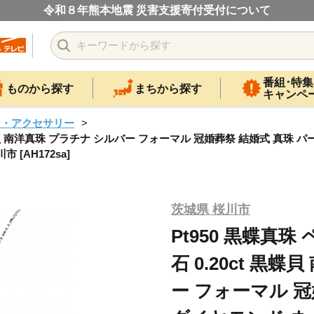
令和８年熊本地震 災害支援寄付受付について
番組･特集
ものから探す
まちから探す
キャンペ
ン・アクセサリー
t 黒蝶貝 南洋真珠 プラチナ シルバー フォーマル 冠婚葬祭 結婚式 真珠
[AH172sa]
茨城県 桜川市
Pt950 黒蝶真珠
石 0.20ct 黒
ー フォーマル 冠