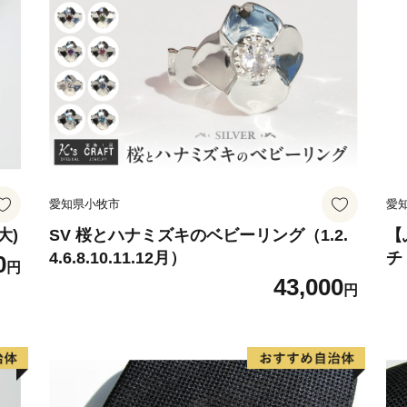
てご確認ください。
https://www.yamato-hd.co.j
返礼品発送後にご連絡をい
たしかねますので、
配送会社への転送依頼およ
者様ご自身にてご対応をお
■□■…………………………
愛知県小牧市
愛
お問い合わせ先：桜川市 ふ
電 話 番 号：050-3108
大)
SV 桜とハナミズキのベビーリング（1.2.
【
4.6.8.10.11.12月）
チ
0
（土・日・祝除く））
円
43,000
メールアドレス：sakuragawa@f
円
…………………………………