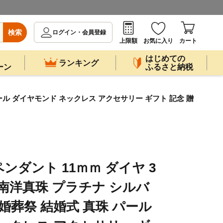
検索
ログイン・会員登録
上限額
お気に入り
カート
はじめての
ランキング
ーン
ふるさと納税
 パール ダイヤモンド ネックレス アクセサリー ギフト 記念 贈
 ペンダント 11ｍｍ ダイヤ 3
蝶貝 南洋真珠 プラチナ シルバ
婚葬祭 結婚式 真珠 パール