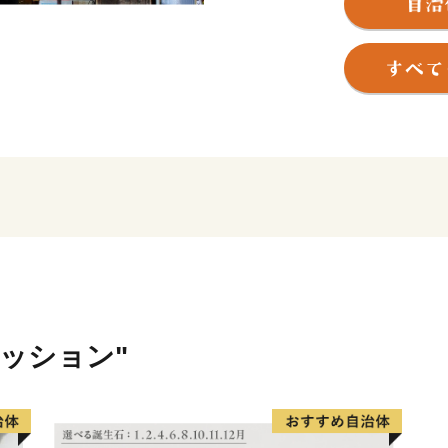
※寄附金額によって選択し
記をご確認ください。
※特典のお届けには1～2ヶ
【ご注意】
※特典の送付は、桜川市外
す。
※寄附につきましては、年
ん。
※特典の写真はイメージで
※配送の転送にかかる運賃
変更）
ァッション"
2023年6月1日発送分か
担となります。
詳細は、下記URLヤマト