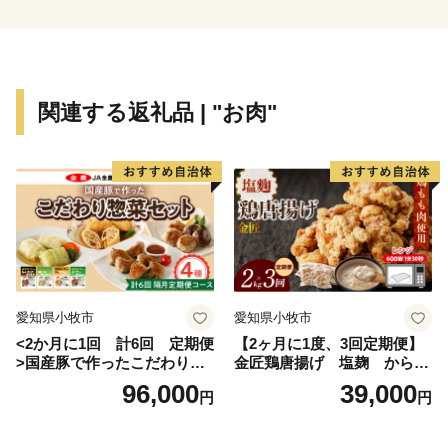
夏は高原での避暑、冬はウィンタースポーツが楽しめ
る、高鷲町。
川の幸に恵まれた円空上人ゆかりの地、美並町。
せせらぎ街道沿いに四季折々の自然とグルメを満喫でき
関連する返礼品 | "お肉"
る、明宝。
オオサンショウウオが生息し、和良鮎で知られる、和良
町。
個性豊かな七郷(ななさと)が、あなたをお待ちしていま
す。
まずは返礼品で郡上の魅力をお楽しみいただき、その上
でぜひお越しください。
愛知県小牧市
愛知県小牧市
<2か月に1回 計6回 定期便
【2ヶ月に1度、3回定期便】
>国産豚で作ったこだわり惣
金匠鶏唐揚げ 塩麹 からあ
菜セット
げ
96,000
39,000
円
円