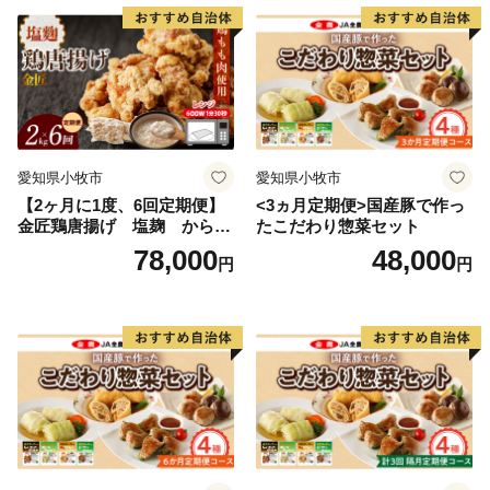
愛知県小牧市
愛知県小牧市
【2ヶ月に1度、6回定期便】
<3ヵ月定期便>国産豚で作っ
金匠鶏唐揚げ 塩麹 からあ
たこだわり惣菜セット
げ
78,000
48,000
円
円