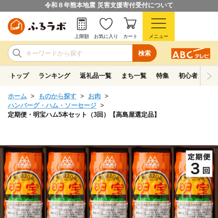
令和８年熊本地震 災害支援寄付受付について
上限額
お気に入り
カート
メニュー
検索
トップ
ランキング
返礼品一覧
まち一覧
特集
初心者ガイド
ホーム
ものから探す
お肉
ハンバーグ・ハム・ソーセージ
定期便・明宝ハム5本セット（3回）【高島屋選定品】