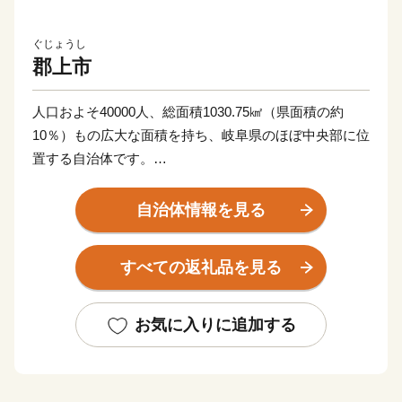
ぐじょうし
郡上市
人口およそ40000人、総面積1030.75㎢（県面積の約
10％）もの広大な面積を持ち、岐阜県のほぼ中央部に位
置する自治体です。
豊かな自然と調和した生活のもと、郡上鮎や明宝ハムな
自治体情報を見る
どの美味しい食べ物、ラフティングやスキー、スノーボ
ードといったアウトドアスポーツ、郡上おどりや白鳥お
すべての返礼品を見る
どりに代表される伝統文化を堪能することができます。
お気に入りに追加する
郡上八幡城を戴く水と踊りの城下町、八幡町。
古今伝授が行われた和歌の里、大和町。
白山信仰で栄えた文化が息づく町、白鳥町。