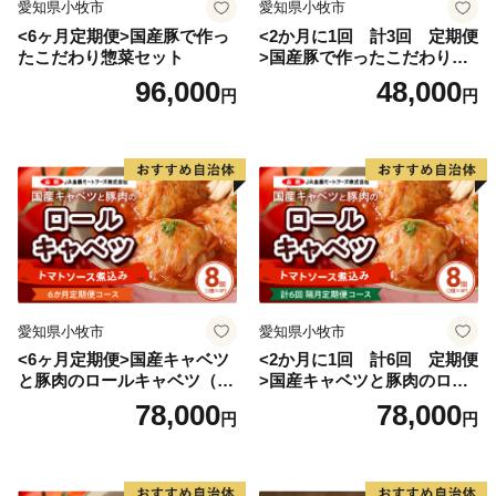
愛知県小牧市
愛知県小牧市
<6ヶ月定期便>国産豚で作っ
<2か月に1回 計3回 定期便
たこだわり惣菜セット
>国産豚で作ったこだわり惣
菜セット
96,000
48,000
円
円
愛知県小牧市
愛知県小牧市
<6ヶ月定期便>国産キャベツ
<2か月に1回 計6回 定期便
と豚肉のロールキャベツ（4P
>国産キャベツと豚肉のロー
入り）
ルキャベツ（4P入り）
78,000
78,000
円
円