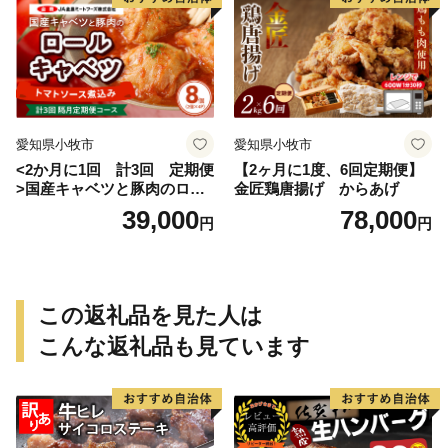
愛知県小牧市
愛知県小牧市
<2か月に1回 計3回 定期便
【2ヶ月に1度、6回定期便】
>国産キャベツと豚肉のロー
金匠鶏唐揚げ からあげ
ルキャベツ（4P入り）
39,000
78,000
円
円
この返礼品を見た人は
こんな返礼品も見ています