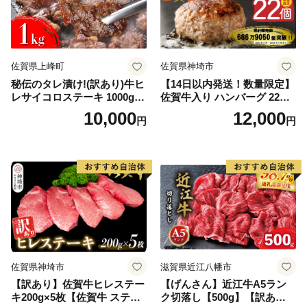
佐賀県上峰町
佐賀県神埼市
秘伝のタレ漬け!(訳あり)牛ヒ
【14日以内発送！数量限定】
レサイコロステーキ 1000g
佐賀牛入り ハンバーグ 22個
【B-1098-AS】
2.6kg(120g×22個)【佐賀牛
10,000
12,000
円
円
黒毛和牛 ブランド牛 九州 ハ
ンバーグ 牛肉 豚肉 国産 お弁
当 おかず 惣菜 おすすめ 人
気】(H083106)
佐賀県神埼市
滋賀県近江八幡市
【訳あり】佐賀牛ヒレステー
【げんさん】近江牛A5ラン
キ200g×5枚【佐賀牛 ステー
ク切落し【500g】【訳あり】