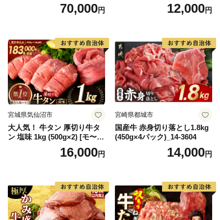
キ ブランド肉 ヒレ肉 フィレ
【DG12W】
70,000
12,000
円
円
肉 ジューシー ヘルシー】(H0
65175)
宮城県気仙沼市
宮崎県都城市
大人気！ 牛タン 厚切り牛タ
国産牛 赤身切り落とし1.8kg
ン 塩味 1kg (500g×2) [モ〜ラ
(450g×4パック)_14-3604
ンド 宮城県 気仙沼市 205646
16,000
14,000
円
円
60] 肉 牛肉 精肉 牛たん 牛タ
ン塩 牛たん塩 冷凍 焼肉 BB
Q アウトドア バーベキュー
厚切り タン