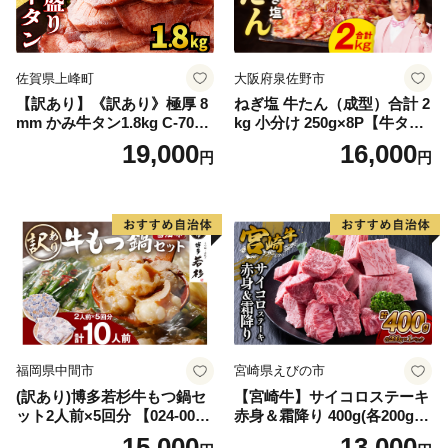
佐賀県上峰町
大阪府泉佐野市
【訳あり】《訳あり》極厚 8
ねぎ塩 牛たん（成型）合計 2
mm かみ牛タン1.8kg C-709-
kg 小分け 250g×8P【牛タン
AS
牛肉 焼肉用 薄切り 訳あり サ
19,000
16,000
円
円
イズ不揃い】
福岡県中間市
宮崎県えびの市
(訳あり)博多若杉牛もつ鍋セ
【宮崎牛】サイコロステーキ
ット2人前×5回分 【024-002
赤身＆霜降り 400g(各200g×
7】
１P 計2P) 真空パック 冷凍
15,000
13,000