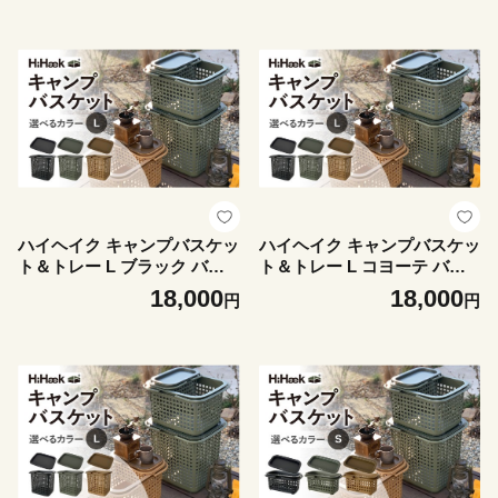
ロース スライス 牛肉 スライ
ず おつまみ 朝ごはん
スロース スライス 焼き肉 ス
ライス やきにく BBQ 牛肉
バーベキュー 牛肉 ロース ロ
ース肉 ローススライス やき
にく 焼き肉 郡上市 フクハチ
牛肉 肉 赤身 スライス
ハイヘイク キャンプバスケッ
ハイヘイク キャンプバスケッ
ト＆トレー L ブラック バケ
ト＆トレー L コヨーテ バケ
ツ かご トートバッグ 収納 バ
ツ かご トートバッグ 収納 バ
18,000
18,000
円
円
ッグ アウトドア キャンプ ラ
ッグ アウトドア キャンプ ラ
ンドリー 持ち運び ゴミ箱 お
ンドリー 持ち運び ゴミ箱 お
しゃれ かわいい シンプル 雑
しゃれ かわいい シンプル 雑
貨 北欧 持ち運べる 便利グッ
貨 北欧 持ち運べる 便利グッ
ズ 八幡化成 バーベキュー キ
ズ 八幡化成 バーベキュー キ
ャンプ アウトドア 蓋付き 蓋
ャンプ アウトドア 蓋付き 蓋
付きかご バスケット
付きかご バスケット