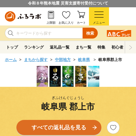
令和８年熊本地震 災害支援寄付受付について
上限額
お気に入り
カート
メニュー
検索
トップ
ランキング
返礼品一覧
まち一覧
特集
初心者ガイド
ホーム
まちから探す
中部地方
岐阜県
岐阜県郡上市
ぎふけんぐじょうし
岐阜県 郡上市
すべての返礼品を見る