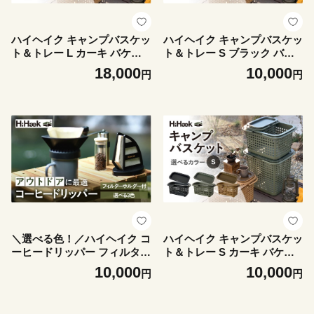
ハイヘイク キャンプバスケッ
ハイヘイク キャンプバスケッ
ト＆トレー L カーキ バケツ
ト＆トレー S ブラック バケ
かご トートバッグ 収納 バッ
ツ かご トートバッグ 収納 バ
18,000
10,000
円
円
グ アウトドア キャンプ ラン
ッグ アウトドア キャンプ ラ
ドリー 持ち運び ゴミ箱 おし
ンドリー 持ち運び ゴミ箱 お
ゃれ かわいい シンプル 雑貨
しゃれ かわいい シンプル 雑
北欧 持ち運べる 便利グッズ
貨 北欧 持ち運べる 便利グッ
八幡化成 バーベキュー キャ
ズ 八幡化成 バーベキュー キ
ンプ アウトドア 蓋付き 蓋付
ャンプ アウトドア 蓋付き 蓋
きかご バスケット
付きかご バスケット
＼選べる色！／ハイヘイク コ
ハイヘイク キャンプバスケッ
ーヒードリッパー フィルター
ト＆トレー S カーキ バケツ
ホルダー付き 持ち運び アウ
かご トートバッグ 収納 バッ
10,000
10,000
円
円
トドア 登山 キャンプ シンプ
グ アウトドア キャンプ ラン
ル おしゃれ かわいい 雑貨 北
ドリー 持ち運び ゴミ箱 おし
欧 八幡化成 バーベキュー お
ゃれ かわいい シンプル 雑貨