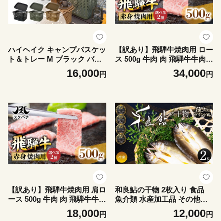
ハイヘイク キャンプバスケッ
【訳あり】飛騨牛焼肉用 ロー
ト＆トレー M ブラック バケ
ス 500g 牛肉 肉 飛騨牛牛肉
ツ かご トートバッグ 収納 バ
飛騨牛ロース 飛騨牛焼肉 飛
16,000
34,000
円
円
ッグ アウトドア キャンプ ラ
騨牛 ロース牛肉 ロース焼肉
ンドリー 持ち運び ゴミ箱 お
ロース スライス 牛肉 スライ
しゃれ かわいい シンプル 雑
スロース スライス 焼き肉 ス
貨 北欧 持ち運べる 便利グッ
ライス やきにく BBQ 牛肉
ズ 八幡化成 バーベキュー キ
バーベキュー 牛肉 ロース ロ
ャンプ アウトドア 蓋付き 蓋
ース肉 ローススライス やき
付きかご バスケット
にく 焼き肉 郡上市 フクハチ
牛肉 肉 赤身 スライス
【訳あり】飛騨牛焼肉用 肩ロ
和良鮎の干物 2枚入り 食品
ース 500g 牛肉 肉 飛騨牛牛肉
魚介類 水産加工品 その他水
飛騨牛ロース 飛騨牛焼肉 飛
産物 アユ 和良鮎 鮎干物 川魚
18,000
12,000
円
円
騨牛 ロース牛肉 ロース焼肉
中骨なし 冷凍食品 惣菜 おか