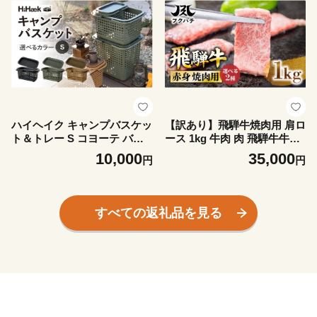
しゃれ リビング コーヒード
北欧 持ち運べる 便利グッズ
リッパー コーヒー キャンプ
八幡化成 バーベキュー キャ
アウトドア コーヒードリッパ
ンプ アウトドア 蓋付き 蓋付
ー
きかご バスケット
ハイヘイク キャンプバスケッ
【訳あり】飛騨牛焼肉用 肩ロ
ト＆トレー S コヨーテ バケ
ース 1kg 牛肉 肉 飛騨牛牛肉
ツ かご トートバッグ 収納 バ
飛騨牛ロース 飛騨牛焼肉 飛
10,000
35,000
円
円
ッグ アウトドア キャンプ ラ
騨牛 ロース牛肉 ロース焼肉
ンドリー 持ち運び ゴミ箱 お
ロース スライス 牛肉 スライ
しゃれ かわいい シンプル 雑
スロース スライス 焼き肉 ス
貨 北欧 持ち運べる 便利グッ
ライス やきにく BBQ 牛肉
すべての返礼品を見る
ズ 八幡化成 バーベキュー キ
バーベキュー 牛肉 ロース ロ
ャンプ アウトドア 蓋付き 蓋
ース肉 ローススライス やき
付きかご バスケット
にく 焼き肉 郡上市 フクハチ
牛肉 肉 赤身 スライス