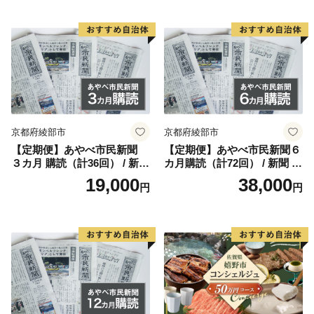
消臭 白炭 キャンプ バーベキ
ュー 宮崎県 産 送料無料
京都府綾部市
京都府綾部市
【定期便】あやべ市民新聞
【定期便】あやべ市民新聞６
３カ月 購読（計36回） / 新聞
カ月購読（計72回） / 新聞 情
情報誌 定期購読 綾部市 / 株
報誌 定期購読 綾部市 / 株式
19,000
38,000
円
円
式会社あやべ市民新聞社［B
会社あやべ市民新聞社［BSC
SCB001］
B002］