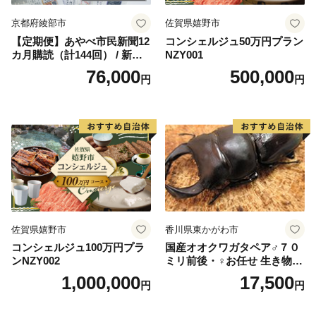
京都府綾部市
佐賀県嬉野市
【定期便】あやべ市民新聞12
コンシェルジュ50万円プラン
カ月購読（計144回） / 新聞
NZY001
情報誌 定期購読 綾部市 / 株
76,000
500,000
円
円
式会社あやべ市民新聞社［B
SCB003］
佐賀県嬉野市
香川県東かがわ市
コンシェルジュ100万円プラ
国産オオクワガタペア♂７０
ンNZY002
ミリ前後・♀お任せ 生き物生
き物
1,000,000
17,500
円
円