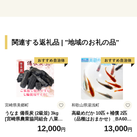
■□■……………………………………………………
返礼品・証明書等のお問い合わせはこちらへ
牧之原市ふるさと納税担当
関連する返礼品 | "地域のお礼の品"
TEL：050-1707-9298（平日8：30～17：00）
※土日祝日、年末年始を除く
E-mail：makinohara@furusato-supports.com
宮崎県美郷町
和歌山県湯浅町
うなま 備長炭 (2級並) 3kg
高級めだか 10匹＋補償 2匹
[宮崎県農業協同組合 八菜館
（品種はおまかせ）_BA6001
ひゅうが店 宮崎県 美郷町 31
n
12,000
13,000
円
円
ap0012] BBQ 七輪 焼肉 高火
力 遠赤外線 長時間 燃焼 煙少