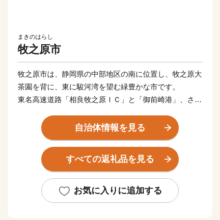
まきのはらし
牧之原市
牧之原市は、静岡県の中部地区の南に位置し、牧之原大
茶園を背に、東に駿河湾を望む緑豊かな市です。
東名高速道路「相良牧之原ＩＣ」と「御前崎港」、さら
に富士山静岡空港と、陸・海・空それぞれの玄関口を持
つ市です。
自治体情報を見る
牧之原市には、日本有数の海水浴場である静波海岸とさ
がらサンビーチがあり,夏には、遠浅で波が静かなビー
すべての返礼品を見る
チに連日大勢の海水浴客が訪れます。
また、サーフポイントも点在していて、県内外からサー
ファーたちが集まり、一年を通して賑わっています。
お気に入りに追加する