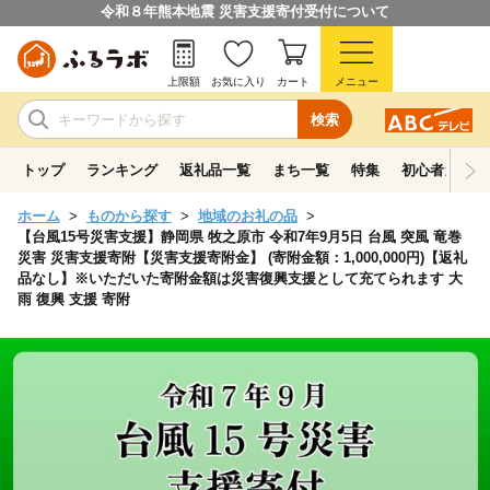
令和８年熊本地震 災害支援寄付受付について
上限額
お気に入り
カート
メニュー
検索
トップ
ランキング
返礼品一覧
まち一覧
特集
初心者ガイド
ホーム
ものから探す
地域のお礼の品
【台風15号災害支援】静岡県 牧之原市 令和7年9月5日 台風 突風 竜巻
災害 災害支援寄附【災害支援寄附金】 (寄附金額：1,000,000円)【返礼
品なし】※いただいた寄附金額は災害復興支援として充てられます 大
雨 復興 支援 寄附