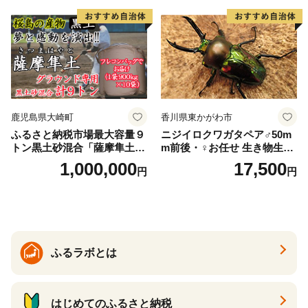
鹿児島県大崎町
香川県東かがわ市
ふるさと納税市場最大容量９
ニジイロクワガタペア♂50m
トン黒土砂混合「薩摩隼土」
m前後・♀お任せ 生き物生き
（夢と感動の演出のグラウン
物
1,000,000
17,500
円
円
ド用！）
ふるラボとは
はじめてのふるさと納税