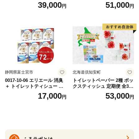
替（43枚×3P）×24袋 日用品
ットペーパー ダブル 45ｍ 計
39,000
51,000
円
円
おもちゃ 拭き取り 手拭き 外
72ロール 全18種 花柄 プリン
出時 お出かけ時 食事前 緑茶
ト ハーブ 香り付き 日本製 ま
カテキン配合
とめ買い 防災 常備品 ペーパ
ー 消耗品 備蓄 送料無料 北海
道 倶知安町 日用品
静岡県富士宮市
北海道倶知安町
0017-10-06 エリエール 消臭
トイレットペーパー 2種 ボッ
＋ トイレットティシュー し
クスティッシュ 定期便 全3
っかり香るフレッシュクリア
回 日本製 まとめ買い 防災
17,000
53,000
円
円
の香り ダブル 12ロール×6パ
常備品 日用雑貨 消耗品 生活
ック 72ロール 25m トイレ
必需品 大容量 備蓄 リサイク
ットペーパー パルプ100％ 消
ル ティッシュ ペーパー まと
臭 防臭 日用品 消耗品 備蓄
め買い 雑貨 倶知安町