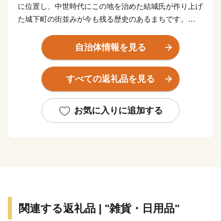
に位置し、中世時代にこの地を治めた結城氏が作り上げ
た城下町の街並みが今も残る歴史のあるまちです。
市域の南部は関東平野のなかでも比較的安定した農業地
自治体情報を見る
域であり、米穀はもとより、首都圏の生鮮野菜供給地と
して，白菜・レタス・トマト・トウモロコシなどの露地
すべての返礼品を見る
野菜等多くの農産物が生産されています。
日本最古の絹織物と言われる結城紬の産地としても知ら
お気に入りに追加する
れ、糸つむぎ・絣くくり・地機織りの3工程は昭和31年
に「国重要無形文化財」に、平成22年には「ユネスコ無
形文化遺産」に登録され、日本が世界に誇る技術として
認められました。
関連する返礼品 | "雑貨・日用品"