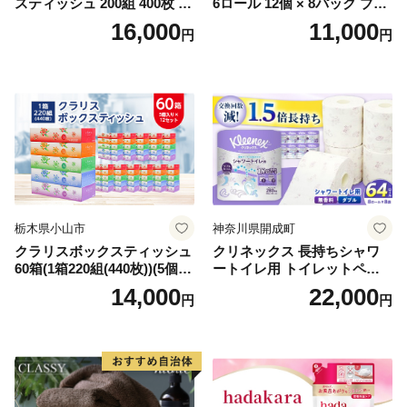
スティッシュ 200組 400枚 60
6ロール 12個 × 8パック ブラ
箱 日本製 まとめ買い ティッ
ンカ 再生紙 100％ 芯あり 日
16,000
11,000
円
円
シュ リサイクル 長持 防災 常
用品 消耗品 無香料 生活用品
備品 日用雑貨 消耗品 生活必
備蓄 秋田県 能代市 送料無料
需品 備蓄 ペーパー 紙 北海道
《能代製紙》
倶知安町 日用品
栃木県小山市
神奈川県開成町
クラリスボックスティッシュ
クリネックス 長持ちシャワ
60箱(1箱220組(440枚))(5個入
ートイレ用 トイレットペー
り×12セット)【1256759】
パー（ダブル）64ロール(8ロ
14,000
22,000
円
円
ール×8パック) 開成町 トイレ
ットペーパーダブル 日用品
国産 新生活 ダブル SDGs 備
蓄 防災 エコ 消耗品 生活雑貨
生活用品 無香料 トイレット
ペーパー ダブル といれっと
ぺーぱー トイレ クレシア ト