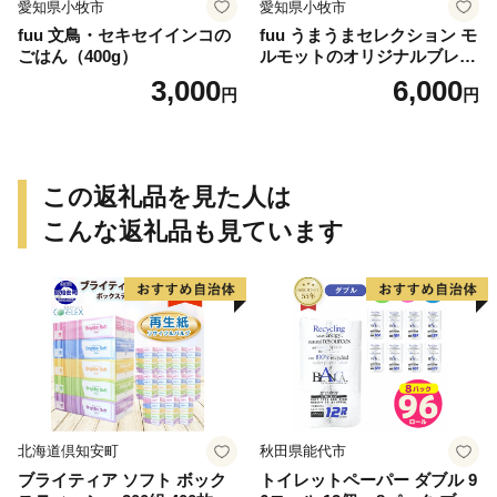
愛知県小牧市
愛知県小牧市
fuu 文鳥・セキセイインコの
fuu うまうまセレクション モ
ごはん（400g）
ルモットのオリジナルブレン
ドごはん（820g）
3,000
6,000
円
円
この返礼品を見た人は
こんな返礼品も見ています
北海道倶知安町
秋田県能代市
ブライティア ソフト ボック
トイレットペーパー ダブル 9