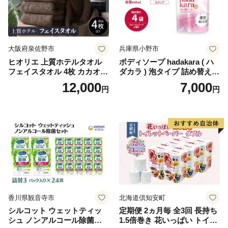
イレットペーパー [BDBH002
-1]
大阪府泉佐野市
兵庫県小野市
ヒオリエ 上質ホテルタオル
ボディソープ hadakara ( ハ
フェイスタオル 4枚 カカオ
ダカラ ) 泡タイプ 詰め替え 4
【タオル 泉州タオル 吸水 普
40ml×4袋 ボディーソープ 泡
12,000
7,000
円
円
段使い 無地 シンプル 日用品
ボディソープ 泡 日用品 消耗
ふわふわ ふかふか 家族 たお
品 バス用品 大容量 いい 匂い
る 一人暮らし】
ボディ 保湿 LION ライオン
泡石鹸 石鹸 兵庫 兵庫県 小野
市
香川県観音寺市
北海道倶知安町
シルコット ウェットティッ
定期便 2ヵ月毎 全3回 長持ち
シュ ノンアルコール除菌詰
1.5倍巻き 花いっぱい トイレ