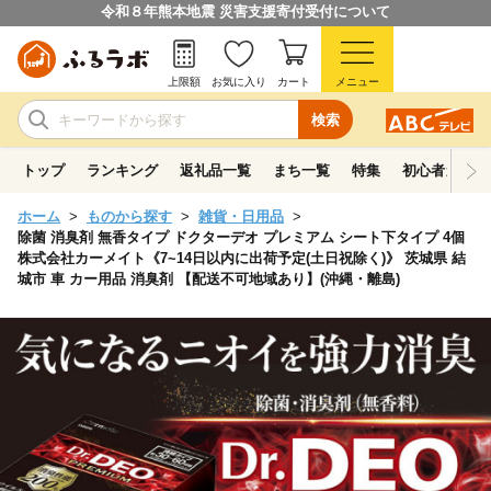
令和８年熊本地震 災害支援寄付受付について
上限額
お気に入り
カート
メニュー
検索
トップ
ランキング
返礼品一覧
まち一覧
特集
初心者ガイド
ホーム
ものから探す
雑貨・日用品
除菌 消臭剤 無香タイプ ドクターデオ プレミアム シート下タイプ 4個
株式会社カーメイト《7~14日以内に出荷予定(土日祝除く)》 茨城県 結
城市 車 カー用品 消臭剤 【配送不可地域あり】(沖縄・離島)