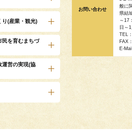
般に関
お問い合わせ
県結城
～17
り(産業・観光)
日～1
TEL：
市民を育むまちづ
FAX：
E-Mai
政運営の実現(協