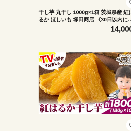
干し芋 丸干し 1000g×1箱 茨城県産 紅
るか ほしいも 塚田商店 《30日以内に
荷予定(土日祝除く)》干し芋 干しいも 
14,00
つまいも サツマイモ さつま芋 お菓子 
イーツ おやつ 和菓子 訳あり 贈り物 マ
コ