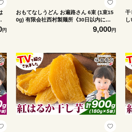
は
おもてなしうどん お遍路さん 6束 (1束15
干
出
0g) 有限会社西村製麺所《30日以内に出
し
さ
荷予定(土日祝除く)》茨城県 結城市 うど
(
0
9,000
円
円
ス
ん そば ギフト 贈答用 送料無料【配送不
も
ツ
可地域あり】（沖縄・離島）
お