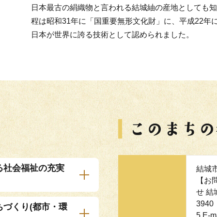
日本最古の絹織物と言われる結城紬の産地としても知
程は昭和31年に「国重要無形文化財」に、平成22
日本が世界に誇る技術として認められました。
る社会福祉の充実
結城
【お
せ 結
3940
ちづくり(都市・環
5 E-