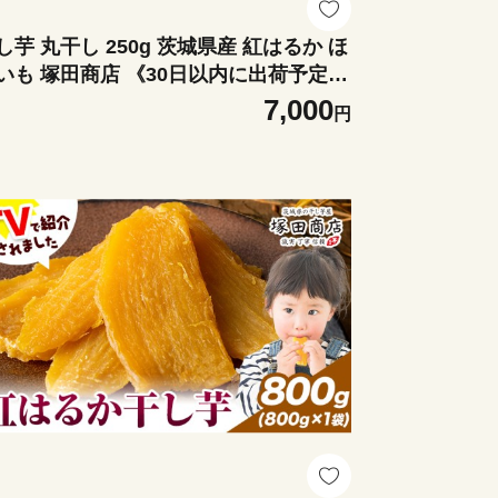
し芋 丸干し 250g 茨城県産 紅はるか ほ
いも 塚田商店 《30日以内に出荷予定
土日祝除く)》干し芋 干しいも さつまい
7,000
円
 サツマイモ さつま芋 お菓子 スイーツ
やつ 和菓子 訳あり 贈り物 マツコ