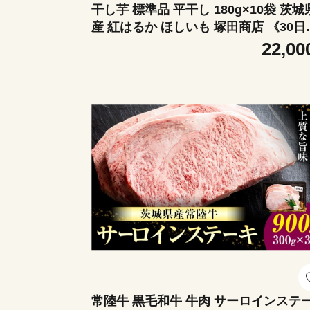
干し芋 標準品 平干し 180g×10袋 茨城
産 紅はるか ほしいも 塚田商店 《30日
内に出荷予定(土日祝除く)》干し芋 干
22,00
いも さつまいも サツマイモ さつま芋 
菓子 スイーツ おやつ 和菓子 訳あり 贈
物 マツコ
常陸牛 黒毛和牛 牛肉 サーロインステ