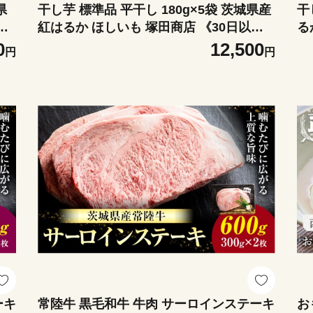
県
干し芋 標準品 平干し 180g×5袋 茨城県産
干
以
紅はるか ほしいも 塚田商店 《30日以内
る
し
に出荷予定(土日祝除く)》干し芋 干しい
荷
0
12,500
円
円
お
も さつまいも サツマイモ さつま芋 お菓
つ
り
子 スイーツ おやつ 和菓子 訳あり 贈り物
イ
マツコ
コ
ーキ
常陸牛 黒毛和牛 牛肉 サーロインステーキ
お