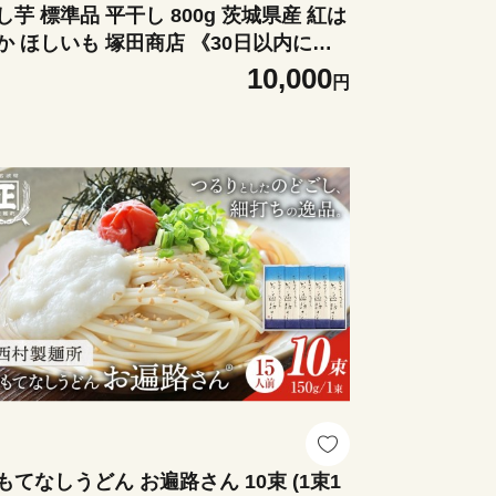
し芋 標準品 平干し 800g 茨城県産 紅は
か ほしいも 塚田商店 《30日以内に出
予定(土日祝除く)》干し芋 干しいも さ
10,000
円
まいも サツマイモ さつま芋 お菓子 ス
ーツ おやつ 和菓子 訳あり 贈り物 マツ
もてなしうどん お遍路さん 10束 (1束1