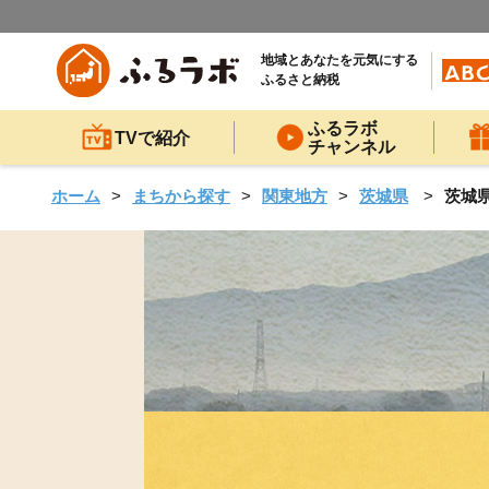
地域とあなたを元気にする
ふるさと納税
ふるラボ
TVで紹介
チャンネル
ホーム
まちから探す
関東地方
茨城県
茨城