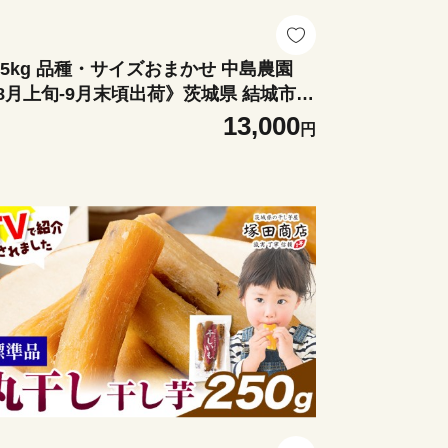
 5kg 品種・サイズおまかせ 中島農園
8月上旬-9月末頃出荷》茨城県 結城市
ルーツ 旬 果物 幸水 豊水 あきづき 恵水
13,000
円
太 など から ランダム【配送不可地域あ
】(沖縄・離島)