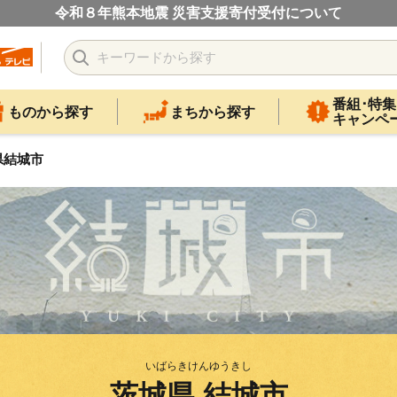
令和８年熊本地震 災害支援寄付受付について
番組･特集
ものから探す
まちから探す
キャンペ
県結城市
いばらきけんゆうきし
茨城県 結城市