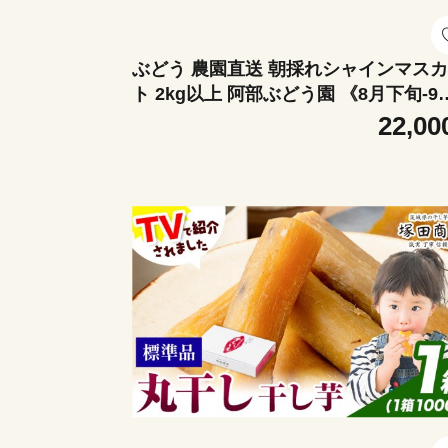
ぶどう 農園直送 朝採れシャインマス
ト 2kg以上 阿部ぶどう園 《8月下旬-9
下旬頃出荷》茨城県産 結城市産 果物 
22,00
う フルーツ 産地直送【配送不可地域あ
り】