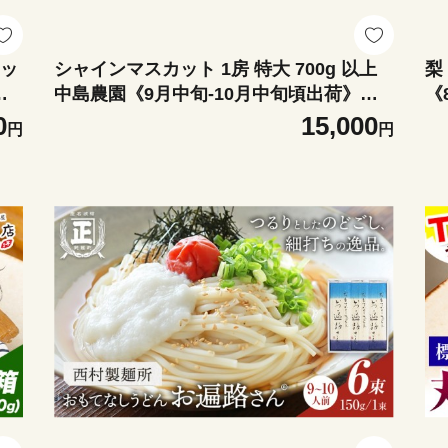
カッ
シャインマスカット 1房 特大 700g 以上
梨
月
中島農園《9月中旬-10月中旬頃出荷》茨
《
ぶど
城県 結城市 フルーツ 旬 シャイン マスカ
フ
0
15,000
円
円
ット ぶどう 果物【配送不可地域あり】
甘
(沖縄・離島)
り