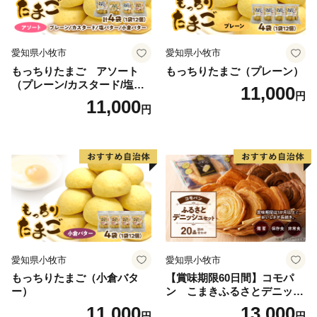
愛知県小牧市
愛知県小牧市
もっちりたまご アソート
もっちりたまご（プレーン）
（プレーン/カスタード/塩バ
11,000
円
ター/小倉バター）
11,000
円
愛知県小牧市
愛知県小牧市
もっちりたまご（小倉バタ
【賞味期限60日間】コモパ
ー）
ン こまきふるさとデニッシ
ュセット（20個入り）／災害
11,000
13,000
円
円