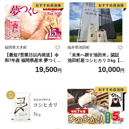
福岡県大木町
福井県池田町
【最短7営業日以内発送】令
「未来へ耕す池田米」認証
和7年産 福岡県産米 夢つくし
池田町産コシヒカリ３kg【お
15kg 精米 ※北海道・沖縄・
1人様につき３セットまで】
19,500
10,000
円
円
離島は配送不可