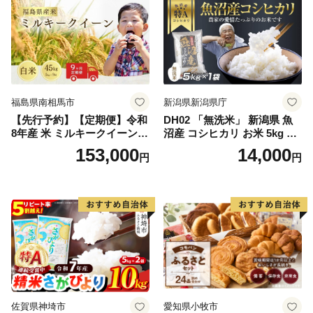
福島県南相馬市
新潟県新潟県庁
【先行予約】【定期便】令和
DH02 「無洗米」 新潟県 魚
8年産 米 ミルキークイーン
沼産 コシヒカリ お米 5kg こ
白米 45kg (5kg×9回) | ミルキ
しひかり 精米 米（お米の美
153,000
14,000
円
円
ークイーン 米5kg 福島 福島
味しい炊き方ガイド付き）
県産 福島産 精米 お米 米 コ
メ 武田ファーム サムランド
福島県 南相馬市 cu006-ae
佐賀県神埼市
愛知県小牧市