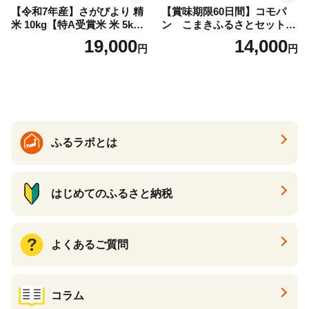
【令和7年産】さがびより 精
【賞味期限60日間】コモパ
米 10kg【特A受賞米 米 5kg×
ン こまきふるさとセット
2袋 お米 コメ こめ 国産 美味
（24個入り）／災害用備蓄
19,000
14,000
円
円
しい ブランド米 人気 ランキ
保存食 非常食 防災グッズに
ング 増田米穀】(H015224)
も
ふるラボとは
はじめてのふるさと納税
よくあるご質問
コラム