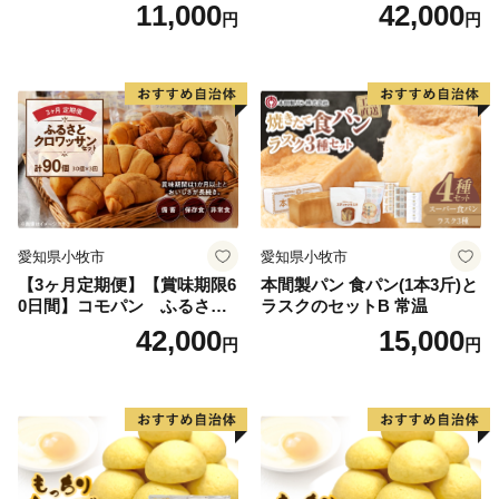
ン ふるさとクロワッサンセ
11,000
42,000
円
円
ット（計90個）／災害用備蓄
保存食 非常食 防災グッズに
も
愛知県小牧市
愛知県小牧市
【3ヶ月定期便】【賞味期限6
本間製パン 食パン(1本3斤)と
0日間】コモパン ふるさと
ラスクのセットB 常温
クロワッサンセット（計90
42,000
15,000
円
円
個）／災害用備蓄 保存食 非
常食 防災グッズにも