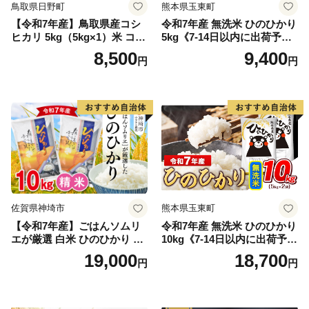
鳥取県日野町
熊本県玉東町
【令和7年産】鳥取県産コシ
令和7年産 無洗米 ひのひかり
ヒカリ 5kg（5kg×1）米 コシ
5kg《7-14日以内に出荷予定
ヒカリ こしひかり お米 白米
(土日祝除く)》コメ 米 無洗米
8,500
9,400
円
円
精米 5キロ おこめ こめ コメ
高レビュー｜人気米 熊本県
真空パック包装 真空包装 長
産米 お米 生活応援米
期保存 単一原料米 鳥取県日
野町産 Elevation
佐賀県神埼市
熊本県玉東町
【令和7年産】ごはんソムリ
令和7年産 無洗米 ひのひかり
エが厳選 白米 ひのひかり 10
10kg《7-14日以内に出荷予定
kg【神埼市産 米 お米 精米 白
(土日祝除く)》コメ 米 無洗米
19,000
18,700
円
円
米 10kg 5kg×2 ひのひかり ブ
令和7年産 高レビュー｜人気
ランド米 食味鑑定士】(H063
米 熊本県産米 お米 生活応援
164)
米