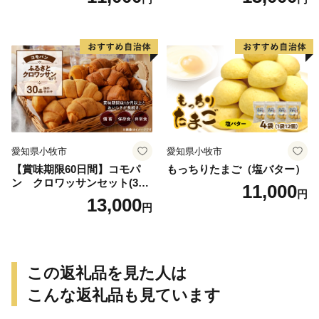
用備蓄 保存食 非常食 防災グ
ッズにも
愛知県小牧市
愛知県小牧市
【賞味期限60日間】コモパ
もっちりたまご（塩バター）
ン クロワッサンセット(30
11,000
円
個入り)／災害用備蓄 保存食
13,000
円
非常食 防災グッズにも
この返礼品を見た人は
こんな返礼品も見ています