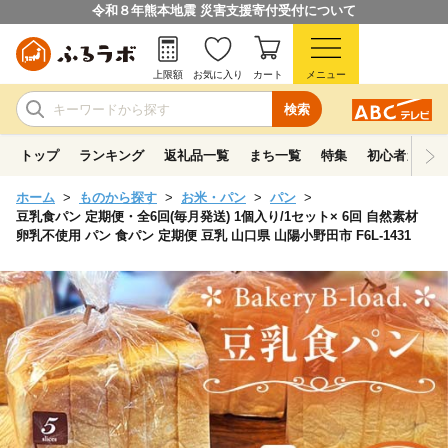
令和８年熊本地震 災害支援寄付受付について
上限額
お気に入り
カート
メニュー
検索
トップ
ランキング
返礼品一覧
まち一覧
特集
初心者ガイド
ホーム
ものから探す
お米・パン
パン
豆乳食パン 定期便・全6回(毎月発送) 1個入り/1セット× 6回 自然素材
卵乳不使用 パン 食パン 定期便 豆乳 山口県 山陽小野田市 F6L-1431