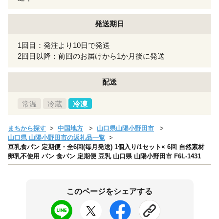
発送期日
1回目：発注より10日で発送
2回目以降：前回のお届けから1か月後に発送
配送
常温
冷蔵
冷凍
まちから探す
中国地方
山口県山陽小野田市
山口県 山陽小野田市の返礼品一覧
豆乳食パン 定期便・全6回(毎月発送) 1個入り/1セット× 6回 自然素材
卵乳不使用 パン 食パン 定期便 豆乳 山口県 山陽小野田市 F6L-1431
このページをシェアする