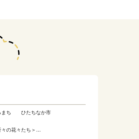
るまち ひたちなか市
折々の花々たち＞
央部、県都水戸市に隣接。暖かな春が訪