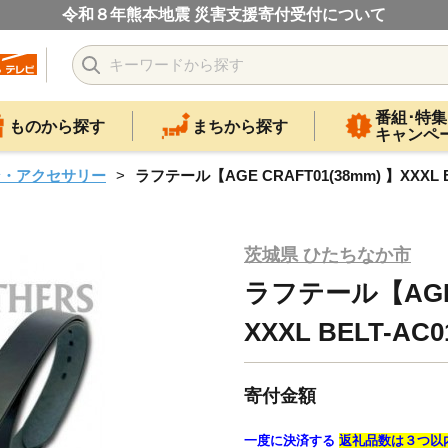
令和８年熊本地震 災害支援寄付受付について
番組･特集
ものから探す
まちから探す
キャンペ
ン・アクセサリー
ラフテール【AGE CRAFT01(38mm) 】XXXL BE
茨城県 ひたちなか市
ラフテール【AGE 
XXXL BELT-AC0
寄付金額
一度に決済する
返礼品数は３つ以