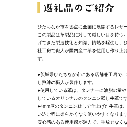
ひたちなか市を拠点に全国に展開するレザ
この製品は革製品に対して厳しい目を持つバ
げてきた製造技術と知識、情熱を駆使し、
社工房で職人が国内産牛革を使用し作り上
す。
●茨城県ひたちなか市にある店舗兼工房で
し熟練の職人が製作します。
●使用している革は、タンナーに油脂の量
しているオリジナルのタンニン鞣し牛革で
●4mm厚のタンニン鞣しで仕上げた牛革は
い込む程に柔らかくなり使いやすくなりま
安心感のある使用感が魅力で、手放せなく