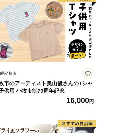
行われています。また、日本屈指の生産
添加のヘルシースイーツとして子供から
ちなか市ソウルフードです。
＞
大正２年（1913年）に運行を開始し
り、地域を象徴する存在として地元民に
ラガール」をはじめ、ドラマ・CM等の
く起用されており、中でも、那珂湊駅は
知県小牧市
木造駅舎が魅力的で「関東の駅百選」に
田駅から阿字ヶ浦駅まで計10駅（今
牧市のアーティスト奥山優さんのTシャ
子供用 小牧市制70周年記念
まで延伸予定）に設置されている駅名標
16,000
が一目で伝わるユニークなデザインとな
円
ドデザイン賞を受賞しました。列車のレ
や田園風景を眺めながら、14.3ｋｍの
ことができます。