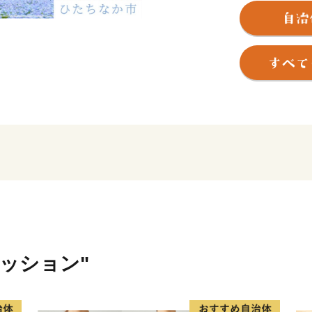
れる頃、国営ひたち海浜公
カラフルで可愛らしいチュ
い！世界の絶景』と評され
モフィラが見頃を迎え、大
現す新緑のコキアは、秋に
し、10月頃には『紅葉コキ
す。その他、市内の馬渡は
うぶが咲き誇り、白と紫の
を感じさせてくれています
＜豊富な海の幸と、地域に根
太平洋に面するひたちなか
幸。 那珂湊おさかな市場で
豊富に揃う魚市場で、県内外
ァッション"
ます。大きなネタが魅力の
海鮮丼を心ゆくまでご堪能
量日本一を誇り、多数の水