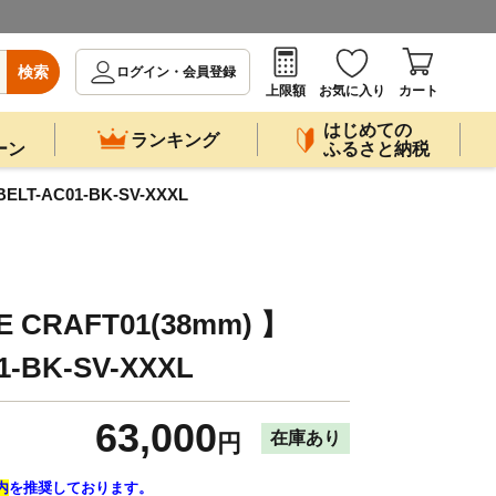
検索
ログイン・会員登録
上限額
お気に入り
カート
はじめての
ランキング
ーン
ふるさと納税
LT-AC01-BK-SV-XXXL
CRAFT01(38mm) 】
1-BK-SV-XXXL
63,000
在庫あり
円
内
を推奨しております。