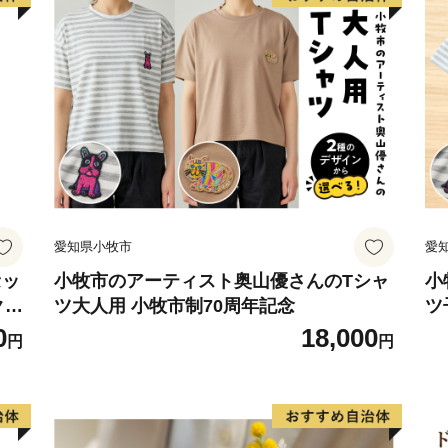
ジナル商品の開発が盛んに
量を誇る「ほしいも」は無
大人まで皆に愛されるひた
＜ひたちなか海浜鉄道湊線
ひたちなか海浜鉄道湊線は、
た歴史あるローカル線であ
愛されています。映画「フ
ロケーションとしても数多
愛知県小牧市
愛
築100年を超えた趣のある
選出されています。また、勝
セッ
小牧市のアーティスト奥山優さんのTシャ
小
クラ
ツ大人用 小牧市制70周年記念
ツ
後、国営ひたち海浜公園前
ト
0
18,000
は、それぞれの地域の魅力
円
円
っており、2015年度グッ
トロな雰囲気と広大なお芋畑
ショートトリップを楽しむ