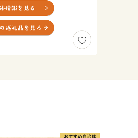
園では、香り高く色鮮やかなスイセン、
ーリップ、そして、『死ぬまでに行きた
空の青・海の青のハーモニーが美しいネ
勢の観光客で賑わいます。夏に突如姿を
かけて赤と緑のグラデーションを表現
ア』として一面を真っ赤に染め上げま
にわ公園では、毎年6月に美しい花しょ
涼しげな花景色は、来園者に初夏の訪れ
。
付いた“食”を味わう＞
市に訪れたのなら、必ず食べたい海の
は、旬の魚介類や近海で採れる地魚が
から年間100万人以上の観光客が訪れ
お寿司や新鮮な海の幸が盛りだくさんの
いただけます。その他、たこの加工生産
産加工会社では様々な商品の製造、オリ