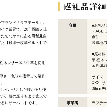
ーブランド「ラフテール」。
容量
■お礼品
イク業界で、20年間鍛え上
・AGE C
ひたちなか市にある店舗兼自
点]]
げた【極厚一枚革ベルト】で
製造地:
■原材料
革:栃木
、栃木レザー製の牛革を使用
金具:真
や厚さ、色味を指示して製作
サイズ
す。
XXXLサイ
38mm幅
、しっかりとした腰があり使
すが、腰の座りもよく丈夫で
なるレザーベルトです。
事業者
ラフテー