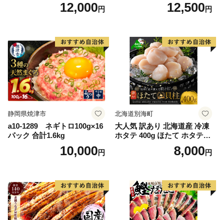
大隅産うなぎ蒲焼4尾（400
91] 鮭 魚介類 海鮮 訳アリ 規
12,000
12,500
円
円
g） KN007-023
格外 不揃い さけ サケ 鮭切身
シャケ 切り身 冷凍 家庭用 お
かず 弁当 支援 サーモン 銀鮭
切り身 魚 わけあり
静岡県焼津市
北海道別海町
a10-1289 ネギトロ100g×16
大人気 訳あり 北海道産 冷凍
パック 合計1.6kg
ホタテ 400g ほたて ホタテ
帆立 貝柱 海鮮 魚介類 刺身
10,000
8,000
円
円
大粒 天然 海鮮 ランキング 大
人気 人気 おすすめ 訳あり ）