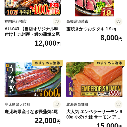
福岡県行橋市
高知県須崎市
AU-043 【当店オリジナル味
藁焼きかつおタタキ 1.9kg
付け】九州産・鰻の蒲焼２尾
8,000
円
12,000
円
鹿児島県大崎町
北海道白糠町
鹿児島県産うなぎ長蒲焼4尾
大人気 エンペラーサーモン 9
00g 小分け 鮭 サーモン アト
22,000
円
ランティックサーモン 水産
15,000
円