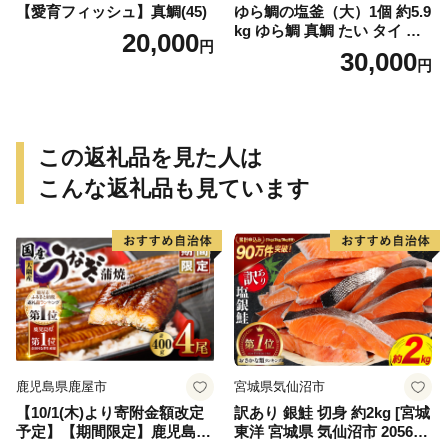
【愛育フィッシュ】真鯛(45)
ゆら鯛の塩釜（大）1個 約5.9
kg ゆら鯛 真鯛 たい タイ 鯛
20,000
円
塩釜焼き 塩釜 魚 魚介類 海鮮
30,000
円
祝い事 お祝い ハレの日 食品
冷蔵 宝水産 国産 由良半島 愛
媛県【えひめの町（超）推
し！（愛南町）】(295)
この返礼品を見た人は
こんな返礼品も見ています
鹿児島県鹿屋市
宮城県気仙沼市
【10/1(木)より寄附金額改定
訳あり 銀鮭 切身 約2kg [宮城
予定】【期間限定】鹿児島県
東洋 宮城県 気仙沼市 205649