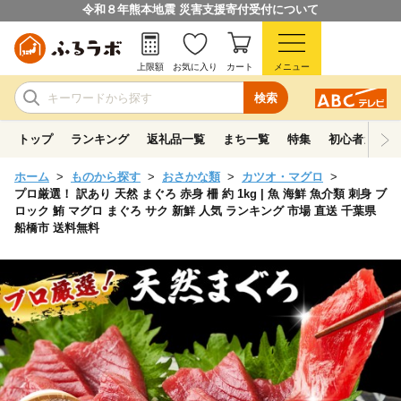
令和８年熊本地震 災害支援寄付受付について
上限額
お気に入り
カート
メニュー
検索
トップ
ランキング
返礼品一覧
まち一覧
特集
初心者ガイド
ホーム
ものから探す
おさかな類
カツオ・マグロ
プロ厳選！ 訳あり 天然 まぐろ 赤身 柵 約 1kg | 魚 海鮮 魚介類 刺身 ブ
ロック 鮪 マグロ まぐろ サク 新鮮 人気 ランキング 市場 直送 千葉県
船橋市 送料無料