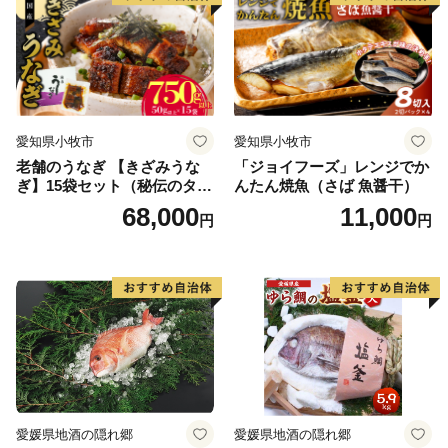
送料無料
愛知県小牧市
愛知県小牧市
老舗のうなぎ 【きざみうな
「ジョイフーズ」レンジでか
ぎ】15袋セット（秘伝のタレ
んたん焼魚（さば 魚醤干）
付）
68,000
11,000
円
円
愛媛県地酒の隠れ郷
愛媛県地酒の隠れ郷