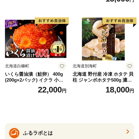
庁長官賞 受賞 さけ シャケ し
ゃけ sake カルパッチョ ソテ
ー レアステーキ 人気 高級 大
満足 美味しい 贈答 生食用 刺
身 お刺身 刺し身 魚介類 海鮮
冷凍 厚切り 薄切り ふるさと
納税 ふるさとチョイス チョ
イス 北海道 白糠町
北海道白糠町
北海道別海町
いくら醤油漬（鮭卵） 400g
北海道 野付産 冷凍 ホタテ 貝
(200g×2パック) イクラ 小分
柱 ジャンボホタテ500g 濃厚
け いくら醤油漬 鮭いくら い
な旨味と甘み （ほたて ホタ
22,000
18,000
円
円
くら醤油漬け 鮭 鮭卵 ikura
テ 帆立 貝柱 ホタテ貝柱 大玉
醤油いくら 冷凍いくら いく
大粒 北海道 別海 野付 ふるさ
ら北海道 醤油鮭いくら 人気
と納税）
大好評品 北海道 白糠町
ふるラボとは