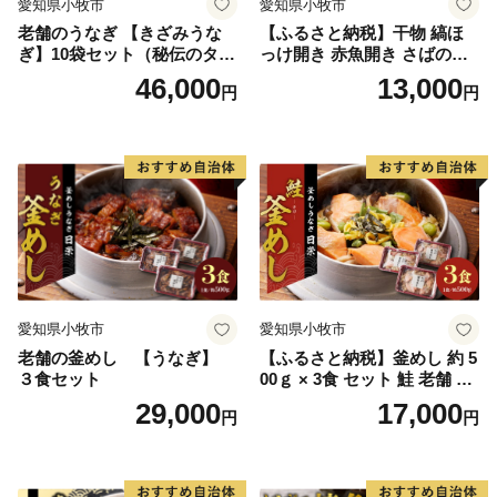
愛知県小牧市
愛知県小牧市
老舗のうなぎ 【きざみうな
【ふるさと納税】干物 縞ほ
ぎ】10袋セット（秘伝のタレ
っけ開き 赤魚開き さばの開
付）
き 魚醤干し 3種 セット 詰め
46,000
13,000
円
円
合わせ 魚 おかず 肉厚 おいし
い さば 赤魚 縞ホッケ ジョイ
フーズ 魚貝類 お取り寄せ お
取り寄せグルメ 魚醤 ナンプ
ラー 愛知県 小牧市 冷凍 送料
無料
愛知県小牧市
愛知県小牧市
老舗の釜めし 【うなぎ】
【ふるさと納税】釜めし 約 5
３食セット
00ｇ × 3食 セット 鮭 老舗 急
速冷凍 レンチン 時短 簡単調
29,000
17,000
円
円
理 食品 加工品 海鮮 手作り
ほくほく ご飯 お弁当 おにぎ
り お茶漬け お取り寄せ お取
り寄せグルメ 愛知県 小牧市