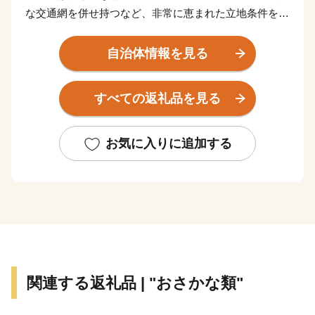
な交通網を併せ持つなど、非常に恵まれた立地条件を備
えたまちです。
かつては、成田山に参拝する佐倉街道の宿場町として栄
自治体情報を見る
え、昭和12年4月1日に2町3村（船橋町、葛飾町、八栄
村、法典村、塚田村）が合併して、「船橋市」が誕生し
すべての返礼品を見る
ました。
現在、中核市最大の人口約65万人を擁する都市に発展し
ています。
お気に入りに追加する
関連する返礼品 | "おさかな類"