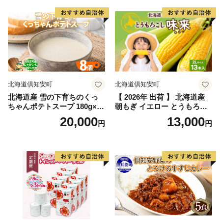
北海道倶知安町
北海道倶知安町
北海道産 雪の下育ちのくっ
【 2026年 出荷 】 北海道産
ちゃんポテトスープ 180g×8
朝もぎ イエロー とうもろこ
個 小分け 個包装 レトルト ス
し 味来 みらい 2Lサイズ 13
20,000
13,000
円
円
ープ ポタージュ じゃがいも
本 約5kg 大きめ 夏野菜 とう
馬鈴薯 ポテト 野菜 朝食 夜食
きび 新鮮 野菜 トウモロコシ
常備食 送料無料 北の百貨 し
ギフト 産地直送 コーン 産直
りべしや ニセコ 北海道 倶知
グリーンアースファーム ス
安町 加工食品 惣菜
イートコーン