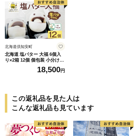
産地直送
北海道倶知安町
北海道 塩バター 大福 6個入
り×2箱 12個 個包装 小分け
塩バタちゃん こしあん 和菓
18,500
円
子 もち 餅 小麦不使用 ギフト
プレゼント 冷凍 お菓子のふ
じい ニセコ スイーツ
この返礼品を見た人は
こんな返礼品も見ています