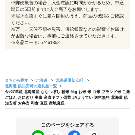
※郵便振替の場合、入金確認に時間がかかるため、申込
期日の5日前までに入金完了をお願いします。
※届き次第すぐに箱を開封のうえ、商品の状態をご確認
ください。
※万一、天候不順や災害、供給状況などの影響でお届け
が困難な場合は、事前にご連絡させていただきます。
※商品コード: 57461352
まちから探す
北海道
北海道倶知安町
北海道 倶知安町の返礼品一覧
令和7年産 北海道産 ななつぼし 精米 5kg お米 米 白米 ブランド米 ご飯
ごはん おにぎり 主食 産直ギフト備蓄 JAようてい 送料無料 北海道 倶
知安町 お弁当 和食 直送 産地直送
このページをシェアする