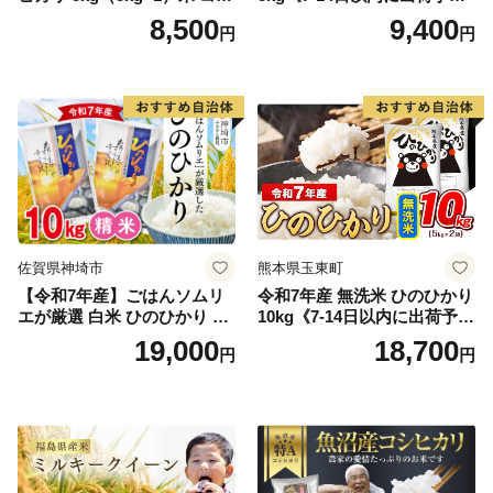
ヒカリ こしひかり お米 白米
(土日祝除く)》コメ 米 無洗米
8,500
9,400
円
円
精米 5キロ おこめ こめ コメ
高レビュー｜人気米 熊本県
真空パック包装 真空包装 長
産米 お米 生活応援米
期保存 単一原料米 鳥取県日
野町産 Elevation
佐賀県神埼市
熊本県玉東町
【令和7年産】ごはんソムリ
令和7年産 無洗米 ひのひかり
エが厳選 白米 ひのひかり 10
10kg《7-14日以内に出荷予定
kg【神埼市産 米 お米 精米 白
(土日祝除く)》コメ 米 無洗米
19,000
18,700
円
円
米 10kg 5kg×2 ひのひかり ブ
令和7年産 高レビュー｜人気
ランド米 食味鑑定士】(H063
米 熊本県産米 お米 生活応援
164)
米