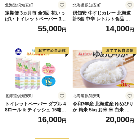
北海道倶知安町
北海道倶知安町
定期便 3ヵ月毎 全3回 花いっ
倶知安 牛すじカレー 北海道
ぱい トイレットペーパー 30
計5個 中辛 レトルト食品 加
ｍ 96ロール ダブル 全18種 花
工品 牛すじ 牛肉 野菜 じゃが
55,000
14,000
円
円
柄 プリント ハーブ 香り付き
いも お取り寄せ グルメ スパ
まとめ買い リサイクル ペー
イシー スパイス 【お肉・牛
パー 防災 常備品 日用雑貨 消
肉・加工食品】
耗品 生活必需品 備蓄 北海道
倶知安町 花の香り お花
北海道倶知安町
北海道倶知安町
トイレットペーパー ダブル 4
令和7年産 北海道産 ゆめぴり
8ロール & ティッシュ 15箱
か 精米 5kg お米 米 白米 ブ
セット 北海道 倶知安町 備蓄
ランド米 ご飯 ごはん おにぎ
16,000
20,000
円
円
生活応援
り 主食 産直 贈り物 ギフト備
蓄 JAようてい 送料無料 北海
道 倶知安町 お弁当 和食 直送