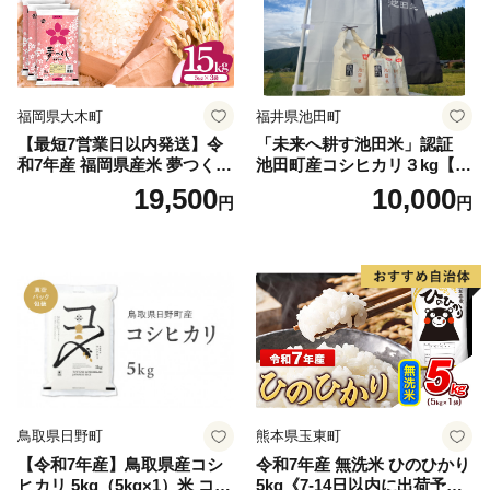
福岡県大木町
福井県池田町
【最短7営業日以内発送】令
「未来へ耕す池田米」認証
和7年産 福岡県産米 夢つくし
池田町産コシヒカリ３kg【お
15kg 精米 ※北海道・沖縄・
1人様につき３セットまで】
19,500
10,000
円
円
離島は配送不可
鳥取県日野町
熊本県玉東町
【令和7年産】鳥取県産コシ
令和7年産 無洗米 ひのひかり
ヒカリ 5kg（5kg×1）米 コシ
5kg《7-14日以内に出荷予定