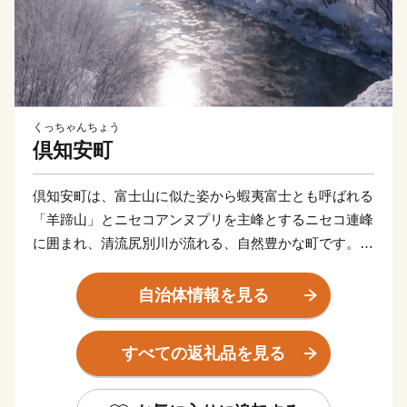
くっちゃんちょう
倶知安町
倶知安町は、富士山に似た姿から蝦夷富士とも呼ばれる
「羊蹄山」とニセコアンヌプリを主峰とするニセコ連峰
に囲まれ、清流尻別川が流れる、自然豊かな町です。
夏は、尻別川でのラフティング、羊蹄山麓でのサイクリ
ング、登山、ゴルフなどのアウトドアスポーツの人気が
自治体情報を見る
高く、近年は夏を涼しく過ごす長期滞在者も増えていま
す。豊富な羊蹄山の伏流水を利用し、じゃがいもやメロ
すべての返礼品を見る
ン、アスパラガスなどの農業も盛んです。
「スキーの町宣言」をした倶知安町は、「東洋のサンモ