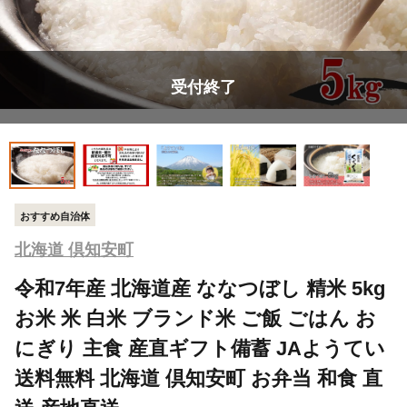
受付終了
おすすめ自治体
北海道 倶知安町
令和7年産 北海道産 ななつぼし 精米 5kg
お米 米 白米 ブランド米 ご飯 ごはん お
にぎり 主食 産直ギフト備蓄 JAようてい
送料無料 北海道 倶知安町 お弁当 和食 直