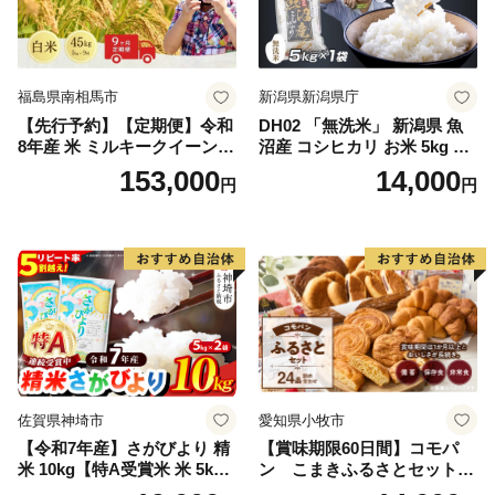
福島県南相馬市
新潟県新潟県庁
【先行予約】【定期便】令和
DH02 「無洗米」 新潟県 魚
8年産 米 ミルキークイーン
沼産 コシヒカリ お米 5kg こ
白米 45kg (5kg×9回) | ミルキ
しひかり 精米 米（お米の美
153,000
14,000
円
円
ークイーン 米5kg 福島 福島
味しい炊き方ガイド付き）
県産 福島産 精米 お米 米 コ
メ 武田ファーム サムランド
福島県 南相馬市 cu006-ae
佐賀県神埼市
愛知県小牧市
【令和7年産】さがびより 精
【賞味期限60日間】コモパ
米 10kg【特A受賞米 米 5kg×
ン こまきふるさとセット
2袋 お米 コメ こめ 国産 美味
（24個入り）／災害用備蓄