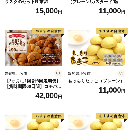
ラスクのセットB 常温
（プレーン/カスタード/塩バ
ター/小倉バター）
15,000
11,000
円
円
愛知県小牧市
愛知県小牧市
【2ヶ月に1回 計3回定期便】
もっちりたまご（プレーン）
【賞味期限60日間】コモパ
11,000
円
ン ふるさとクロワッサンセ
42,000
円
ット（計90個）／災害用備蓄
保存食 非常食 防災グッズに
も