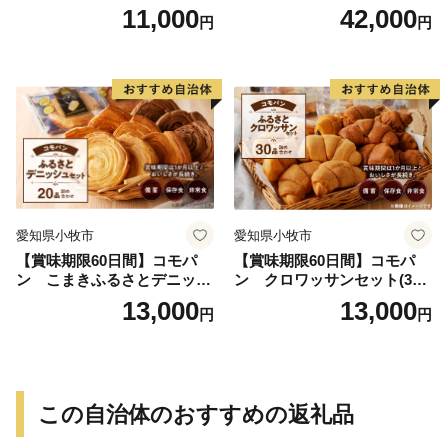
クロワッサンセット（計90
11,000
42,000
円
円
個）／災害用備蓄 保存食 非
常食 防災グッズにも
愛知県小牧市
愛知県小牧市
【賞味期限60日間】コモパ
【賞味期限60日間】コモパ
ン こまきふるさとデニッシ
ン クロワッサンセット(30
ュセット（20個入り）／災害
個入り)／災害用備蓄 保存食
13,000
13,000
円
円
用備蓄 保存食 非常食 防災グ
非常食 防災グッズにも
ッズにも
この自治体のおすすめの返礼品