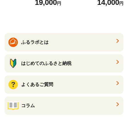
19,000
14,000
円
円
しい ブランド米 人気 ランキ
保存食 非常食 防災グッズに
ング 増田米穀】(H015224)
も
ふるラボとは
はじめてのふるさと納税
よくあるご質問
コラム