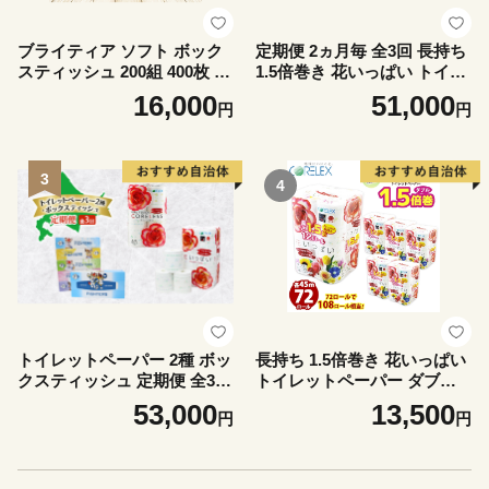
ブライティア ソフト ボック
定期便 2ヵ月毎 全3回 長持ち
スティッシュ 200組 400枚 60
1.5倍巻き 花いっぱい トイレ
箱 日本製 まとめ買い ティッ
ットペーパー ダブル 45ｍ 計
16,000
51,000
円
円
シュ リサイクル 長持 防災 常
72ロール 全18種 花柄 プリン
備品 日用雑貨 消耗品 生活必
ト ハーブ 香り付き 日本製 ま
需品 備蓄 ペーパー 紙 北海道
とめ買い 防災 常備品 ペーパ
倶知安町 日用品
ー 消耗品 備蓄 送料無料 北海
3
4
道 倶知安町 日用品
トイレットペーパー 2種 ボッ
長持ち 1.5倍巻き 花いっぱい
クスティッシュ 定期便 全3
トイレットペーパー ダブル 4
回 日本製 まとめ買い 防災
5ｍ 計72ロール 全18種 花柄
53,000
13,500
円
円
常備品 日用雑貨 消耗品 生活
プリント ハーブ 香り付き 日
必需品 大容量 備蓄 リサイク
本製 まとめ買い 防災 常備品
ル ティッシュ ペーパー まと
ペーパー エコ 日用雑貨 消耗
め買い 雑貨 倶知安町
品 備蓄 送料無料 北海道 倶知