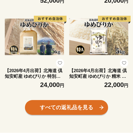
52,000
20,000
円
円
ちり ご飯 パック お取り寄せ
ろろ 新鮮 フレッシュ 野菜 農
簡単 レンジ 仕送り 備蓄 米
作物 産直 山芋 大和芋 イチョ
常温保存 レトルト ホクレン
ウ芋 麦とろ 山かけ おつまみ
送料無料 北海道 倶知安町 お
グリーンアースファーム
米 加工食品 惣菜
【2026年4月出荷】北海道 倶
【2026年4月出荷】北海道 倶
知安町産 ゆめぴりか 特別栽
知安町産 ゆめぴりか 精米 5k
培米 精米 5kg 米 特A 白米 お
g 米 特A 白米 お米 道産米 ブ
24,000
22,000
円
円
米 道産米 ブランド米 契約農
ランド米 契約農家 ごはん 炊
家 ごはん 炊き立て ご飯 もち
き立て ご飯 もちもち 国産 人
もち 国産 人気 お取り寄せ ギ
気 お取り寄せ ギフト 贈り物
フト 贈り物 備蓄 保存 おまと
備蓄 保存 おまとめ買い ショ
すべての返礼品を見る
め買い ショクレン
クレン 送料無料