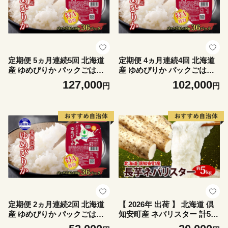
定期便 5ヵ月連続5回 北海道
定期便 4ヵ月連続4回 北海道
産 ゆめぴりか パックごはん
産 ゆめぴりか パックごはん
150g 36パック 米 白米 もっ
150g 36パック 米 白米 もっ
127,000
102,000
円
円
ちり ご飯 パック お取り寄せ
ちり ご飯 パック お取り寄せ
簡単 レンジ 仕送り 備蓄 米
簡単 レンジ 仕送り 備蓄 米
常温保存 レトルト ホクレン
常温保存 レトルト ホクレン
送料無料 北海道 倶知安町 お
送料無料 北海道 倶知安町 お
米 加工食品 惣菜
米 加工食品 惣菜
定期便 2ヵ月連続2回 北海道
【 2026年 出荷 】 北海道 倶
産 ゆめぴりか パックごはん
知安町産 ネバリスター 計5kg
150g 36パック 米 白米 もっ
北海道産 芋 ながいも 長芋 と