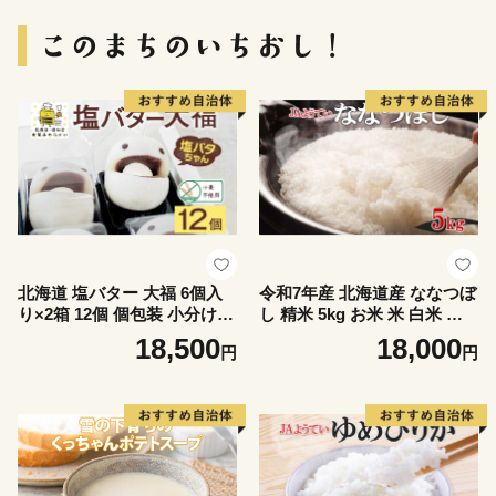
安町 日用品
北海道 塩バター 大福 6個入
令和7年産 北海道産 ななつぼ
り×2箱 12個 個包装 小分け
し 精米 5kg お米 米 白米 ブ
塩バタちゃん こしあん 和菓
ランド米 ご飯 ごはん おにぎ
18,500
18,000
円
円
子 もち 餅 小麦不使用 ギフト
り 主食 産直ギフト備蓄 JAよ
プレゼント 冷凍 お菓子のふ
うてい 送料無料 北海道 倶知
じい ニセコ スイーツ
安町 お弁当 和食 直送 産地直
送