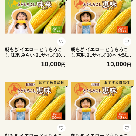
朝もぎ イエロー とうもろこ
朝もぎ イエロー とうもろこ
し 味来 みらい 2Lサイズ 10本
し 恵味 2Lサイズ 10本 お試し
お試し 大きめ 夏野菜 とうき
大きめ 夏野菜 とうきび 旬 新
10,000
10,000
円
円
び 旬 新鮮 野菜 トウモロコシ
鮮 野菜 トウモロコシ 甘い ギ
甘い ギフト 産地直送 コーン
フト 産地直送 コーン 産直 グ
産直 グリーンアースファーム
リーンアースファーム 送料無
送料無料 北海道 倶知安町
料 北海道 倶知安町
朝もぎ イエロー とうもろこ
朝もぎ イエロー とうもろこ