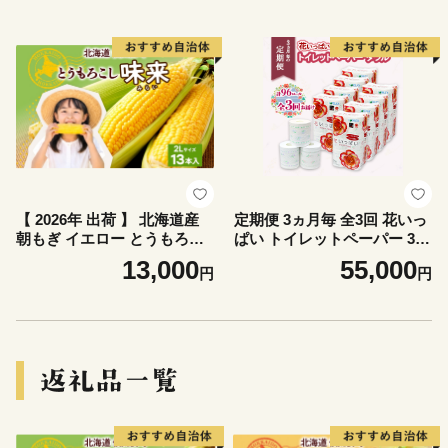
イシー スパイス 【お肉・牛
肉・加工食品】
【 2026年 出荷 】 北海道産
定期便 3ヵ月毎 全3回 花いっ
朝もぎ イエロー とうもろこ
ぱい トイレットペーパー 30
し 味来 みらい 2Lサイズ 13
ｍ 96ロール ダブル 全18種 花
13,000
55,000
円
円
本 約5kg 大きめ 夏野菜 とう
柄 プリント ハーブ 香り付き
きび 新鮮 野菜 トウモロコシ
まとめ買い リサイクル ペー
ギフト 産地直送 コーン 産直
パー 防災 常備品 日用雑貨 消
グリーンアースファーム ス
耗品 生活必需品 備蓄 北海道
イートコーン
倶知安町 花の香り お花