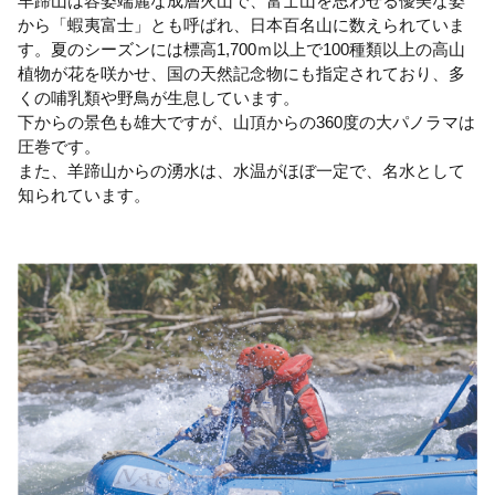
羊蹄山は容姿端麗な成層火山で、富士山を思わせる優美な姿
から「蝦夷富士」とも呼ばれ、日本百名山に数えられていま
す。夏のシーズンには標高1,700ｍ以上で100種類以上の高山
植物が花を咲かせ、国の天然記念物にも指定されており、多
くの哺乳類や野鳥が生息しています。
下からの景色も雄大ですが、山頂からの360度の大パノラマは
圧巻です。
また、羊蹄山からの湧水は、水温がほぼ一定で、名水として
知られています。