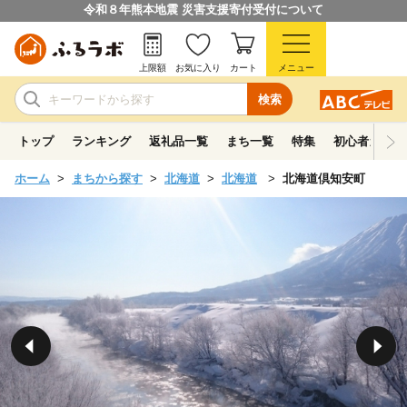
令和８年熊本地震 災害支援寄付受付について
上限額
お気に入り
カート
メニュー
検索
トップ
ランキング
返礼品一覧
まち一覧
特集
初心者ガイド
ホーム
まちから探す
北海道
北海道
北海道倶知安町