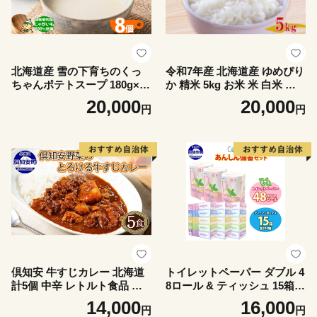
北海道産 雪の下育ちのくっ
令和7年産 北海道産 ゆめぴり
ちゃんポテトスープ 180g×8
か 精米 5kg お米 米 白米 ブ
個 小分け 個包装 レトルト ス
ランド米 ご飯 ごはん おにぎ
20,000
20,000
円
円
ープ ポタージュ じゃがいも
り 主食 産直 贈り物 ギフト備
馬鈴薯 ポテト 野菜 朝食 夜食
蓄 JAようてい 送料無料 北海
常備食 送料無料 北の百貨 し
道 倶知安町 お弁当 和食 直送
りべしや ニセコ 北海道 倶知
産地直送
安町 加工食品 惣菜
倶知安 牛すじカレー 北海道
トイレットペーパー ダブル 4
計5個 中辛 レトルト食品 加
8ロール & ティッシュ 15箱
工品 牛すじ 牛肉 野菜 じゃが
セット 北海道 倶知安町 備蓄
14,000
16,000
円
円
いも お取り寄せ グルメ スパ
生活応援