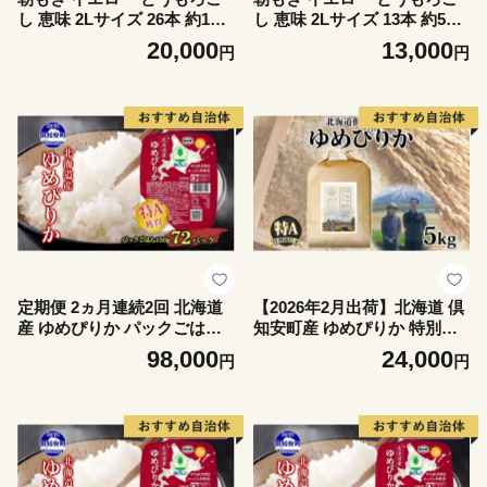
し 恵味 2Lサイズ 26本 約10k
し 恵味 2Lサイズ 13本 約5kg
g 大きめ 夏野菜 とうきび 旬
大きめ 夏野菜 とうきび 旬 新
20,000
13,000
円
円
新鮮 野菜 トウモロコシ 甘い
鮮 野菜 トウモロコシ 甘い ギ
ギフト 産地直送 コーン 産直
フト 産地直送 コーン 産直 グ
グリーンアースファーム 送料
リーンアースファーム 送料無
無料 北海道 倶知安町
料 北海道 倶知安町
定期便 2ヵ月連続2回 北海道
【2026年2月出荷】北海道 倶
産 ゆめぴりか パックごはん
知安町産 ゆめぴりか 特別栽
150g 72パック 米 白米 もっ
培米 精米 5kg 米 特A 白米 お
98,000
24,000
円
円
ちり ご飯 パック お取り寄せ
米 道産米 ブランド米 契約農
簡単 レンジ 仕送り 備蓄 米
家 ごはん 炊き立て ご飯 もち
常温保存 レトルト ホクレン
もち 国産 人気 お取り寄せ ギ
送料無料 北海道 倶知安町 お
フト 贈り物 備蓄 保存 おまと
米 加工食品 惣菜
め買い ショクレン