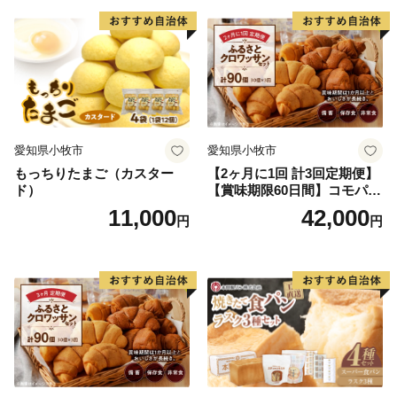
愛知県小牧市
愛知県小牧市
もっちりたまご（カスター
【2ヶ月に1回 計3回定期便】
ド）
【賞味期限60日間】コモパ
ン ふるさとクロワッサンセ
11,000
42,000
円
円
ット（計90個）／災害用備蓄
保存食 非常食 防災グッズに
も