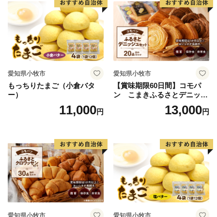
愛知県小牧市
愛知県小牧市
もっちりたまご（小倉バタ
【賞味期限60日間】コモパ
ー）
ン こまきふるさとデニッシ
ュセット（20個入り）／災害
11,000
13,000
円
円
用備蓄 保存食 非常食 防災グ
ッズにも
愛知県小牧市
愛知県小牧市