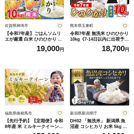
佐賀県神埼市
熊本県玉東町
【令和7年産】ごはんソムリ
令和7年産 無洗米 ひのひかり
エが厳選 白米 ひのひかり 10
10kg《7-14日以内に出荷予定
kg【神埼市産 米 お米 精米 白
(土日祝除く)》コメ 米 無洗米
19,000
18,700
円
円
米 10kg 5kg×2 ひのひかり ブ
令和7年産 高レビュー｜人気
ランド米 食味鑑定士】(H063
米 熊本県産米 お米 生活応援
164)
米
福島県南相馬市
新潟県新潟県庁
【先行予約】【定期便】令和
DH02 「無洗米」 新潟県 魚
8年産 米 ミルキークイーン
沼産 コシヒカリ お米 5kg こ
白米 45kg (5kg×9回) | ミルキ
しひかり 精米 米（お米の美