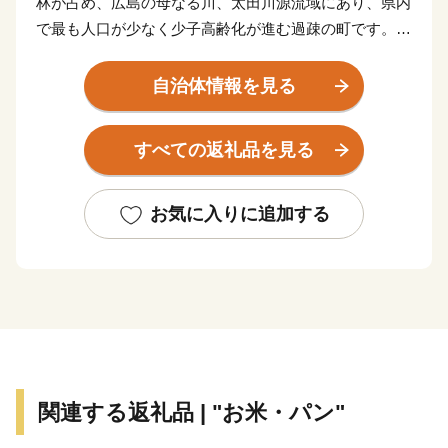
林が占め、広島の母なる川、太田川源流域にあり、県内
で最も人口が少なく少子高齢化が進む過疎の町です。し
かしながら広島市内から約1時間の場所に位置し、春に
は桜並木のドライブ、夏は星空のような蛍、秋には燃え
自治体情報を見る
るような紅葉、冬には目を見張るような雪景色。四季
折々、里山の風景があふれています。ぷらっと寄りたく
すべての返礼品を見る
なる、帰ってきたくなる、そんな町です。
私たちはこの町を次世代に引き継ぎ、笑顔があふれる
お気に入りに追加する
町にしたいと考えています。
そして、ふるさと納税を通じ、みなさんの「ふるさ
と」になりたいと願っています。
みなさんの温かいご支援、お待ちしております。
関連する返礼品 | "お米・パン"