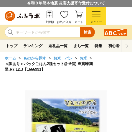
令和８年熊本地震 災害支援寄付受付について
上限額
お気に入り
カート
メニュー
検索
トップ
ランキング
返礼品一覧
まち一覧
特集
初心者ガイド
ホーム
ものから探す
お米・パン
お米
＜訳あり＞パックごはん2種セット(計6個) ※賞味期
限:R7.12.3【1666991】