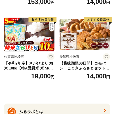
153,000
14,000
円
円
ークイーン 米5kg 福島 福島
味しい炊き方ガイド付き）
県産 福島産 精米 お米 米 コ
メ 武田ファーム サムランド
福島県 南相馬市 cu006-ae
佐賀県神埼市
愛知県小牧市
【令和7年産】さがびより 精
【賞味期限60日間】コモパ
米 10kg【特A受賞米 米 5kg×
ン こまきふるさとセット
2袋 お米 コメ こめ 国産 美味
（24個入り）／災害用備蓄
19,000
14,000
円
円
しい ブランド米 人気 ランキ
保存食 非常食 防災グッズに
ング 増田米穀】(H015224)
も
ふるラボとは