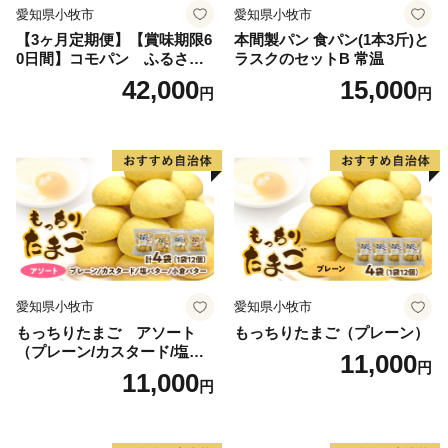
愛知県小牧市
愛知県小牧市
【3ヶ月定期便】【賞味期限6
本間製パン 食パン(1本3斤)と
0日間】コモパン ふるさと
ラスクのセットB 常温
クロワッサンセット（計90
42,000
15,000
円
円
個）／災害用備蓄 保存食 非
常食 防災グッズにも
愛知県小牧市
愛知県小牧市
もっちりたまご アソート
もっちりたまご（プレーン）
（プレーン/カスタード/塩バ
11,000
円
ター/小倉バター）
11,000
円