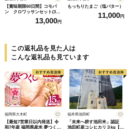
【賞味期限60日間】コモパ
もっちりたまご（塩バター）
ン クロワッサンセット(30
11,000
円
個入り)／災害用備蓄 保存食
13,000
円
非常食 防災グッズにも
この返礼品を見た人は
こんな返礼品も見ています
福岡県大木町
福井県池田町
【最短7営業日以内発送】令
「未来へ耕す池田米」認証
和7年産 福岡県産米 夢つくし
池田町産コシヒカリ３kg【お