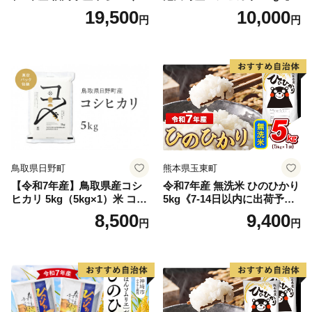
15kg 精米 ※北海道・沖縄・
1人様につき３セットまで】
19,500
10,000
円
円
離島は配送不可
鳥取県日野町
熊本県玉東町
【令和7年産】鳥取県産コシ
令和7年産 無洗米 ひのひかり
ヒカリ 5kg（5kg×1）米 コシ
5kg《7-14日以内に出荷予定
ヒカリ こしひかり お米 白米
(土日祝除く)》コメ 米 無洗米
8,500
9,400
円
円
精米 5キロ おこめ こめ コメ
高レビュー｜人気米 熊本県
真空パック包装 真空包装 長
産米 お米 生活応援米
期保存 単一原料米 鳥取県日
野町産 Elevation