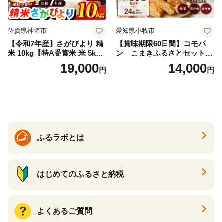
佐賀県神埼市
愛知県小牧市
【令和7年産】さがびより 精
【賞味期限60日間】コモパ
米 10kg【特A受賞米 米 5kg×
ン こまきふるさとセット
2袋 お米 コメ こめ 国産 美味
（24個入り）／災害用備蓄
19,000
14,000
円
円
しい ブランド米 人気 ランキ
保存食 非常食 防災グッズに
ング 増田米穀】(H015224)
も
ふるラボとは
はじめてのふるさと納税
よくあるご質問