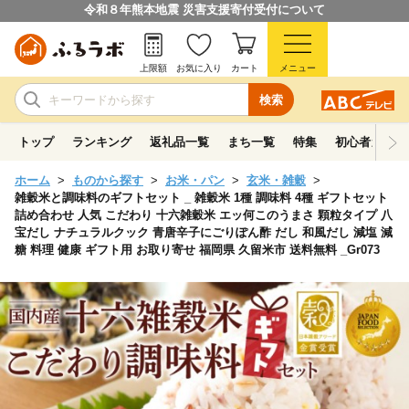
令和８年熊本地震 災害支援寄付受付について
上限額
お気に入り
カート
メニュー
検索
トップ
ランキング
返礼品一覧
まち一覧
特集
初心者ガイド
ホーム
ものから探す
お米・パン
玄米・雑穀
雑穀米と調味料のギフトセット _ 雑穀米 1種 調味料 4種 ギフトセット
詰め合わせ 人気 こだわり 十六雑穀米 エッ何このうまさ 顆粒タイプ 八
宝だし ナチュラルクック 青唐辛子にごりぽん酢 だし 和風だし 減塩 減
糖 料理 健康 ギフト用 お取り寄せ 福岡県 久留米市 送料無料 _Gr073