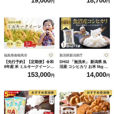
19,000
18,700
円
円
米 10kg 5kg×2 ひのひかり ブ
令和7年産 高レビュー｜人気
ランド米 食味鑑定士】(H063
米 熊本県産米 お米 生活応援
164)
米
福島県南相馬市
新潟県新潟県庁
【先行予約】【定期便】令和
DH02 「無洗米」 新潟県 魚
8年産 米 ミルキークイーン
沼産 コシヒカリ お米 5kg こ
白米 45kg (5kg×9回) | ミルキ
しひかり 精米 米（お米の美
153,000
14,000
円
円
ークイーン 米5kg 福島 福島
味しい炊き方ガイド付き）
県産 福島産 精米 お米 米 コ
メ 武田ファーム サムランド
福島県 南相馬市 cu006-ae