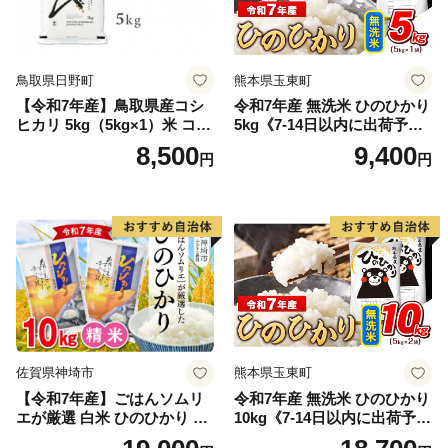
鳥取県日野町
熊本県玉東町
【令和7年産】鳥取県産コシ
令和7年産 無洗米 ひのひかり
ヒカリ 5kg（5kg×1）米 コシ
5kg《7-14日以内に出荷予定
ヒカリ こしひかり お米 白米
(土日祝除く)》コメ 米 無洗米
8,500
9,400
円
円
精米 5キロ おこめ こめ コメ
高レビュー｜人気米 熊本県
真空パック包装 真空包装 長
産米 お米 生活応援米
期保存 単一原料米 鳥取県日
野町産 Elevation
佐賀県神埼市
熊本県玉東町
【令和7年産】ごはんソムリ
令和7年産 無洗米 ひのひかり
エが厳選 白米 ひのひかり 10
10kg《7-14日以内に出荷予定
kg【神埼市産 米 お米 精米 白
(土日祝除く)》コメ 米 無洗米