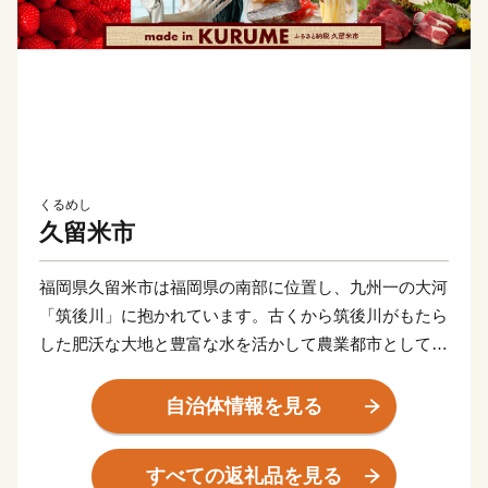
くるめし
久留米市
福岡県久留米市は福岡県の南部に位置し、九州一の大河
「筑後川」に抱かれています。古くから筑後川がもたら
した肥沃な大地と豊富な水を活かして農業都市として栄
えてきました。
また、明治以降は県南地域の商業の中心地となり、国産
自治体情報を見る
のシューズメーカーとして有名な「アサヒシューズ」
「ムーンスター」、世界的タイヤメーカーの「ブリヂス
すべての返礼品を見る
トン」を中心としたゴム産業のまちとして発展してきま