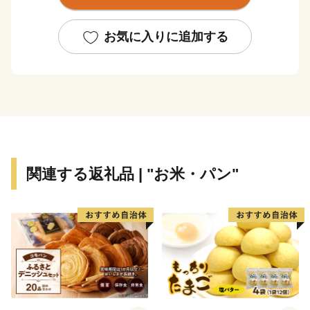
した。
その発展の過程で形成された独自の食文化は当時の労働
お気に入りに追加する
者の胃袋を支えるとともに、久留米のグルメとして現在
に誇る逸品となっております。
「九州有数の農業都市」「とんこつラーメンの発祥の
地」や「焼き鳥のまち」であり、「日本有数の酒処」さ
らには「ゴムのまち」として、久留米の先人が創り上げ
た数々の美味と逸品をぜひ一度堪能してみてください。
関連する返礼品 | "お米・パン"