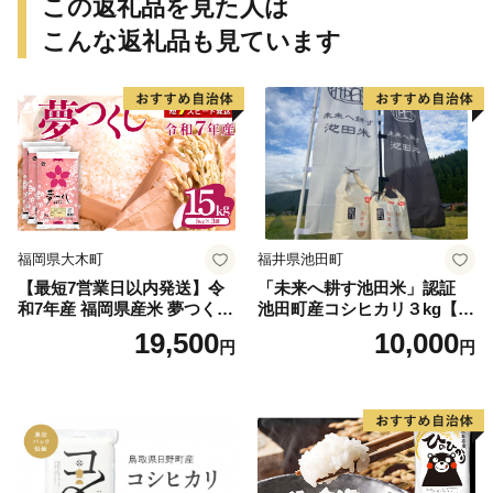
この返礼品を見た人は
こんな返礼品も見ています
福岡県大木町
福井県池田町
【最短7営業日以内発送】令
「未来へ耕す池田米」認証
和7年産 福岡県産米 夢つくし
池田町産コシヒカリ３kg【お
15kg 精米 ※北海道・沖縄・
1人様につき３セットまで】
19,500
10,000
円
円
離島は配送不可