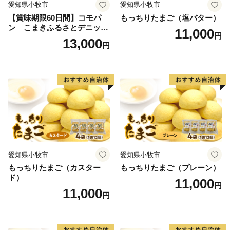
愛知県小牧市
愛知県小牧市
【賞味期限60日間】コモパ
もっちりたまご（塩バター）
ン こまきふるさとデニッシ
11,000
円
ュセット（20個入り）／災害
13,000
円
用備蓄 保存食 非常食 防災グ
ッズにも
愛知県小牧市
愛知県小牧市
もっちりたまご（カスター
もっちりたまご（プレーン）
ド）
11,000
円
11,000
円