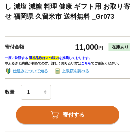
し 減塩 減糖 料理 健康 ギフト用 お取り寄
せ 福岡県 久留米市 送料無料 _Gr073
11,000
寄付金額
在庫あり
円
一度に決済する
返礼品数は３つ以内
を推奨しております。
🔰ふるさと納税が初めての方、詳しく知りたい方は
こちら
でご確認ください。
仕組みについて知る
上限額を調べる
数量
寄付する