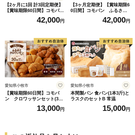
【2ヶ月に1回 計3回定期便】
【3ヶ月定期便】【賞味期限6
【賞味期限60日間】コモパ
0日間】コモパン ふるさと
ン ふるさとクロワッサンセ
クロワッサンセット（計90
42,000
42,000
円
円
ット（計90個）／災害用備蓄
個）／災害用備蓄 保存食 非
保存食 非常食 防災グッズに
常食 防災グッズにも
も
愛知県小牧市
愛知県小牧市
【賞味期限60日間】コモパ
本間製パン 食パン(1本3斤)と
ン クロワッサンセット(30
ラスクのセットB 常温
個入り)／災害用備蓄 保存食
13,000
15,000
円
円
非常食 防災グッズにも