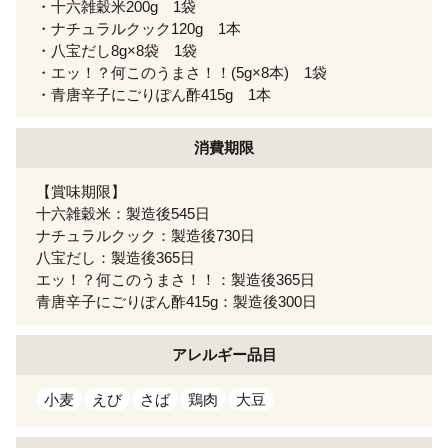
・十六雑穀米200g 1袋
・ナチュラルクック120g 1本
・八宝だし8g×8袋 1袋
・エッ！？何このうまさ！！(5g×8本) 1袋
・青唐辛子にごりぽん酢415g 1本
消費期限
【賞味期限】
十六雑穀米：製造後545日
ナチュラルクック：製造後730日
八宝だし：製造後365日
エッ！？何このうまさ！！：製造後365日
青唐辛子にごりぽん酢415g：製造後300日
アレルギー
品目
小麦
えび
さば
鶏肉
大豆