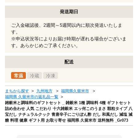
発送期日
ご入金確認後、2週間～5週間以内に順次発送いたしま
す。
※申込状況等によりお届け時期が遅れる場合がございま
す。あらかじめご了承ください。
配送
常温
冷蔵
冷凍
まちから探す
九州地方
福岡県久留米市
福岡県 久留米市の返礼品一覧
雑穀米と調味料のギフトセット _ 雑穀米 1種 調味料 4種 ギフトセット
詰め合わせ 人気 こだわり 十六雑穀米 エッ何このうまさ 顆粒タイプ 八
宝だし ナチュラルクック 青唐辛子にごりぽん酢 だし 和風だし 減塩 減
糖 料理 健康 ギフト用 お取り寄せ 福岡県 久留米市 送料無料 _Gr073