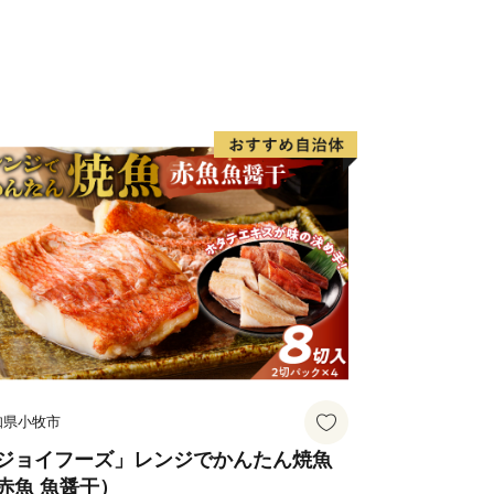
望された方には、後日、手続き方法を
圧着はがき）」**をお送りいたします。
下のいずれかの方法でお手続きをお願い
（推奨・最短1分）
AM（アイアム）」を利用し、マイナン
、紙の提出や切手不要で即座に申請が完
して郵送する
り申請書をダウンロード・印刷し、添
へ郵送してください。
印刷環境がなく、紙の申請書の郵送を希
すが「受領証明書（はがき）」が届き次
知県小牧市
口までお申し付けください。
ジョイフーズ」レンジでかんたん焼魚
赤魚 魚醤干）