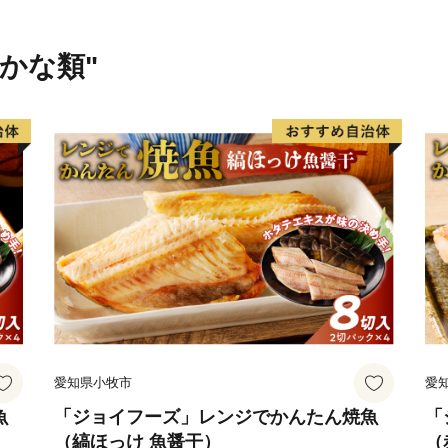
ワンストップ特例申請を希
記載した**「受領証明書（
さかな類"
はがきが届きましたら、以
申し上げます。
1. オンラインで申請する
スマートフォンアプリ「I
バーカードをかざすだけで
了します。
2. ご自身でダウンロード
「ふるまど」等のサイトよ
付書類を同封の上、自治体
※ご自宅にプリンター等の
望される場合は、お手数で
愛知県小牧市
愛
第、記載されている案内窓
魚
「ジョイフーズ」レンジでかんたん焼魚
「
（縞ほっけ 魚醤干）
（