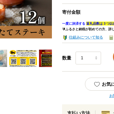
寄付金額
一度に決済する
返礼品数は３つ以
🔰ふるさと納税が初めての方、詳
仕組みについて知る
数量
お気
お
支払い方法