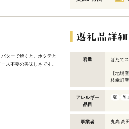
。バターで焼くと、ホタテと
容量
ほたてス
ソース不要の美味しさです。
【地場産
枝幸町産
卵
乳
アレルギー
品目
事業者
丸高 高