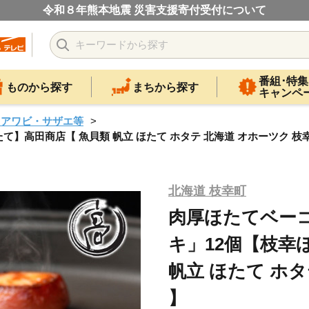
令和８年熊本地震 災害支援寄付受付について
番組･特集
ものから探す
まちから探す
キャンペ
・アワビ・サザエ等
】高田商店【 魚貝類 帆立 ほたて ホタテ 北海道 オホーツク 枝幸
北海道 枝幸町
肉厚ほたてベー
キ」12個【枝幸
帆立 ほたて ホタ
】