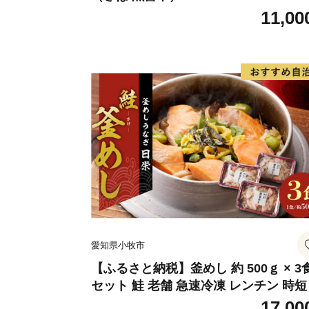
11,00
愛知県小牧市
【ふるさと納税】釜めし 約 500ｇ × 3
セット 鮭 老舗 急速冷凍 レンチン 時短
単調理 食品 加工品 海鮮 手作り ほくほ
17,00