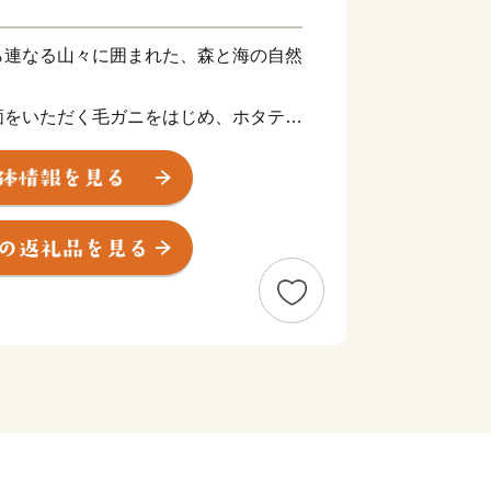
ら連なる山々に囲まれた、森と海の自然
価をいただく毛ガニをはじめ、ホタテや
や山菜などの山の幸に恵まれています。
た毛がにの食べ方講座『毛ガニ道場』を
ています。枝幸町ホームページでぜひご
ペーパーレス化について
社会の実現（SDGs）に向けたペーパ
らいただいた貴重な寄附金を1円でも多
子育て支援やまちづくりなど）へ直接還
一斉郵送を廃止し、原則「ペーパーレス
とさせていただいております。