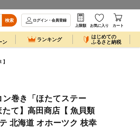
検索
ログイン・会員登録
上限額
お気に入り
カート
はじめての
ランキング
ーン
ふるさと納税
 】
コン巻き「ほたてステー
ほたて】高田商店【 魚貝類
テ 北海道 オホーツク 枝幸