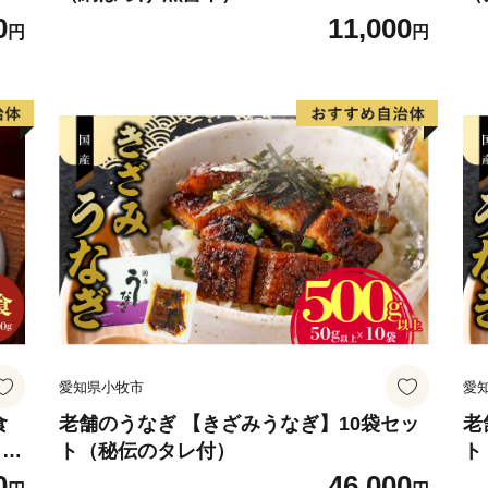
0
11,000
円
円
愛知県小牧市
愛
食
老舗のうなぎ 【きざみうなぎ】10袋セッ
老
 簡
ト（秘伝のタレ付）
ト
く
0
46,000