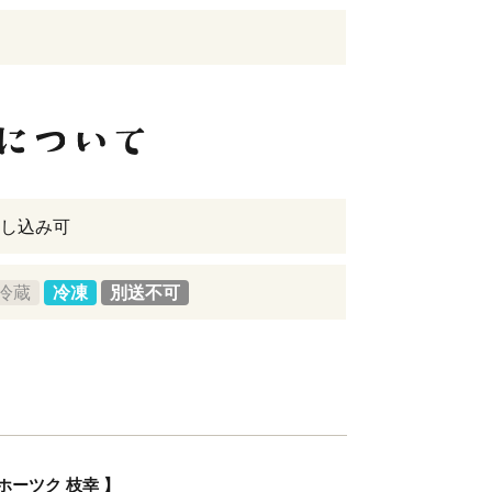
し込み可
冷蔵
冷凍
別送不可
ホーツク 枝幸 】