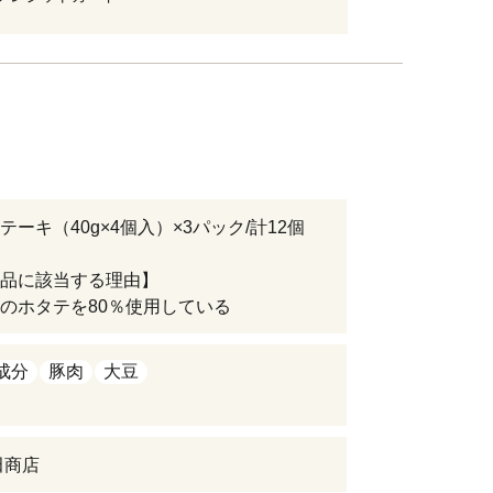
テーキ（40g×4個入）×3パック/計12個
品に該当する理由】
のホタテを80％使用している
成分
豚肉
大豆
田商店