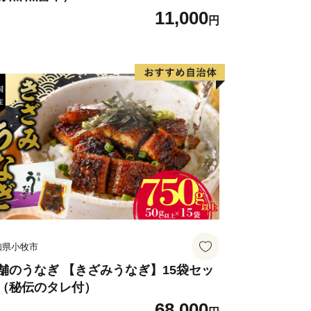
11,000
円
知県小牧市
舗のうなぎ 【きざみうなぎ】15袋セッ
（秘伝のタレ付）
68,000