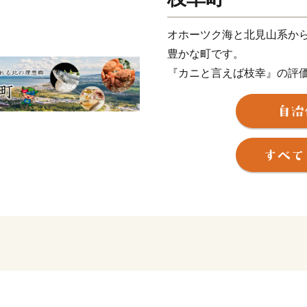
オホーツク海と北見山系か
豊かな町です。
『カニと言えば枝幸』の評
鮭などの海の幸、はちみつ
また、カニの町枝幸が作っ
テキスト、動画でご用意し
覧ください！
■ワンストップ特例申請の
当自治体では、持続可能な
ーレス化の推進と、皆様か
く地域の未来を担う事業（
元するため、紙の申請書の
（オンライン）」での受付