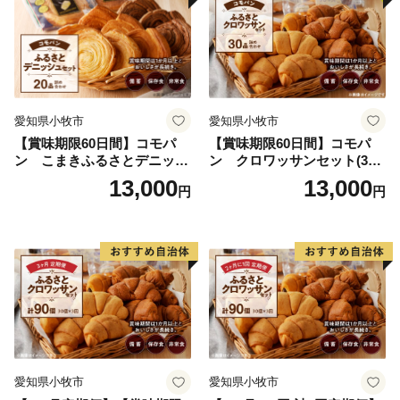
愛知県小牧市
愛知県小牧市
【賞味期限60日間】コモパ
【賞味期限60日間】コモパ
ン こまきふるさとデニッシ
ン クロワッサンセット(30
ュセット（20個入り）／災害
個入り)／災害用備蓄 保存食
13,000
13,000
円
円
用備蓄 保存食 非常食 防災グ
非常食 防災グッズにも
ッズにも
愛知県小牧市
愛知県小牧市