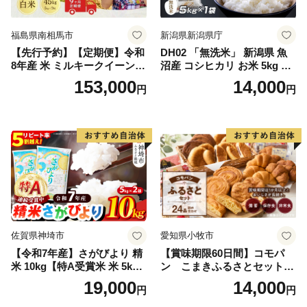
福島県南相馬市
新潟県新潟県庁
【先行予約】【定期便】令和
DH02 「無洗米」 新潟県 魚
8年産 米 ミルキークイーン
沼産 コシヒカリ お米 5kg こ
白米 45kg (5kg×9回) | ミルキ
しひかり 精米 米（お米の美
153,000
14,000
円
円
ークイーン 米5kg 福島 福島
味しい炊き方ガイド付き）
県産 福島産 精米 お米 米 コ
メ 武田ファーム サムランド
福島県 南相馬市 cu006-ae
佐賀県神埼市
愛知県小牧市
【令和7年産】さがびより 精
【賞味期限60日間】コモパ
米 10kg【特A受賞米 米 5kg×
ン こまきふるさとセット
2袋 お米 コメ こめ 国産 美味
（24個入り）／災害用備蓄
19,000
14,000
円
円
しい ブランド米 人気 ランキ
保存食 非常食 防災グッズに
ング 増田米穀】(H015224)
も