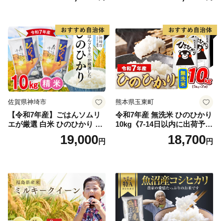
真空パック包装 真空包装 長
産米 お米 生活応援米
期保存 単一原料米 鳥取県日
野町産 Elevation
佐賀県神埼市
熊本県玉東町
【令和7年産】ごはんソムリ
令和7年産 無洗米 ひのひかり
エが厳選 白米 ひのひかり 10
10kg《7-14日以内に出荷予定
kg【神埼市産 米 お米 精米 白
(土日祝除く)》コメ 米 無洗米
19,000
18,700
円
円
米 10kg 5kg×2 ひのひかり ブ
令和7年産 高レビュー｜人気
ランド米 食味鑑定士】(H063
米 熊本県産米 お米 生活応援
164)
米