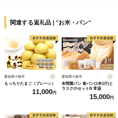
積雪も比較的少なく、過ごしやすい室蘭市。春にはツ
ツジ、秋にはナナカマドの真っ赤な実が野山や街路を彩
ります。市の鳥ヒガラもかわいらしい姿を見せてくれる
関連する返礼品 | "お米・パン"
かもしれません。
室蘭市は平成３０年に、白鳥大橋開通２０周年を迎え
ました。また同年６月２２日には「宮古・室蘭フェリー
航路」が開通、１２月には生涯学習センター「きらん」
を開設し、職員一同、よりよいまちづくりに邁進してい
るところです。
魅力でいっぱいの室蘭市をもっとよくしていくため
に。みなさまからの応援を、心よりお待ちしておりま
愛知県小牧市
愛知県小牧市
す。
もっちりたまご（プレーン）
本間製パン 食パン(1本3斤)と
ラスクのセットB 常温
11,000
円
15,000
円