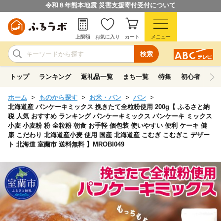
令和８年熊本地震 災害支援寄付受付について
上限額
お気に入り
カート
メニュー
検索
トップ
ランキング
返礼品一覧
まち一覧
特集
初心者ガイド
ホーム
ものから探す
お米・パン
パン
北海道産 パンケーキミックス 挽きたて全粒粉使用 200g【 ふるさと納
税 人気 おすすめ ランキング パンケーキミックス パンケーキ ミックス
小麦 小麦粉 粉 全粒粉 朝食 お手軽 個包装 使いやすい 便利 ケーキ 健
康 こだわり 北海道産小麦 使用 国産 北海道産 こむぎ こむぎこ デザー
ト 北海道 室蘭市 送料無料 】MROBI049