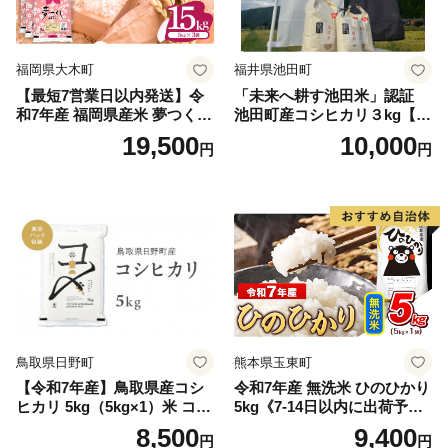
福岡県大木町
福井県池田町
【最短7営業日以内発送】令
「未来へ耕す池田米」認証
和7年産 福岡県産米 夢つくし
池田町産コシヒカリ３kg【お
15kg 精米 ※北海道・沖縄・
1人様につき３セットまで】
19,500
10,000
円
円
離島は配送不可
鳥取県日野町
熊本県玉東町
【令和7年産】鳥取県産コシ
令和7年産 無洗米 ひのひかり
ヒカリ 5kg（5kg×1）米 コシ
5kg《7-14日以内に出荷予定
ヒカリ こしひかり お米 白米
(土日祝除く)》コメ 米 無洗米
8,500
9,400
円
円
精米 5キロ おこめ こめ コメ
高レビュー｜人気米 熊本県