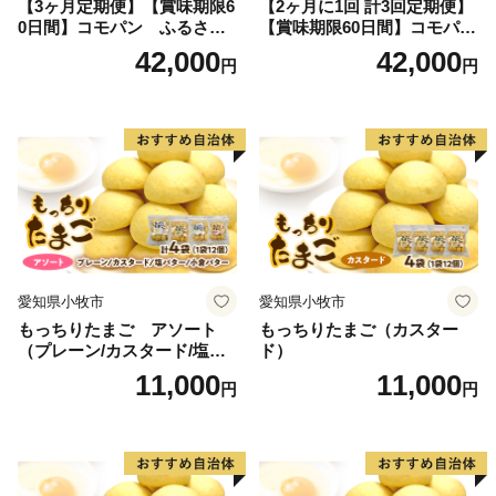
【3ヶ月定期便】【賞味期限6
【2ヶ月に1回 計3回定期便】
0日間】コモパン ふるさと
【賞味期限60日間】コモパ
クロワッサンセット（計90
ン ふるさとクロワッサンセ
42,000
42,000
円
円
個）／災害用備蓄 保存食 非
ット（計90個）／災害用備蓄
常食 防災グッズにも
保存食 非常食 防災グッズに
も
愛知県小牧市
愛知県小牧市
もっちりたまご アソート
もっちりたまご（カスター
（プレーン/カスタード/塩バ
ド）
ター/小倉バター）
11,000
11,000
円
円