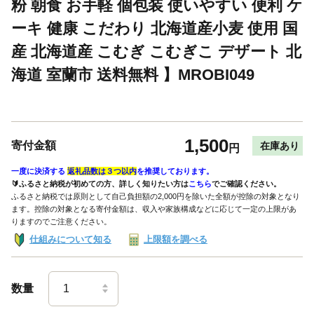
粉 朝食 お手軽 個包装 使いやすい 便利 ケ
ーキ 健康 こだわり 北海道産小麦 使用 国
産 北海道産 こむぎ こむぎこ デザート 北
海道 室蘭市 送料無料 】MROBI049
1,500
寄付金額
在庫あり
円
一度に決済する
返礼品数は３つ以内
を推奨しております。
🔰ふるさと納税が初めての方、詳しく知りたい方は
こちら
でご確認ください。
ふるさと納税では原則として自己負担額の2,000円を除いた全額が控除の対象となり
ます。控除の対象となる寄付金額は、収入や家族構成などに応じて一定の上限があ
りますのでご注意ください。
仕組みについて知る
上限額を調べる
数量