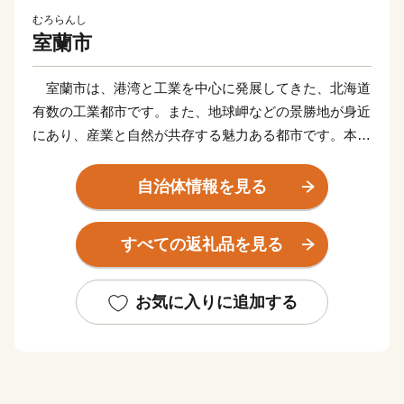
むろらんし
室蘭市
室蘭市は、港湾と工業を中心に発展してきた、北海道
有数の工業都市です。また、地球岬などの景勝地が身近
にあり、産業と自然が共存する魅力ある都市です。本市
は、これまで培われてきた高度なものづくり技術や、産
業・生活を支えてきた港・海、知の拠点である大学な
自治体情報を見る
ど、地域資源を最大限に活かしたまちづくりを進めてい
ます。
すべての返礼品を見る
そんな室蘭市に一歩足を踏み入れると、マスコットキ
ャラクターの「くじらん」が建物の壁面や看板など、室
蘭市のいたるところで皆様をお迎えします。時には絵の
お気に入りに追加する
中を飛び出して、職員と一緒にまちに繰り出すことも。
マリンブルーの大きな姿に出会ったら、ぜひ優しくタッ
チしてあげてください。ふわふわした感触に癒されるこ
と間違いなしです。