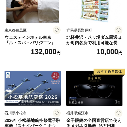
東京都目黒区
群馬県長野原町
ウェスティンホテル東京
北軽井沢・八ッ場ダム周辺ほ
『ル・スパ・パリジエン』選
か町内各所で利用可能な長野
べるボディセラピー90分/1名
原町ふるさと感謝券（3,000
132,000
10,000
円
円
円分）【トラベル 観光 旅行
お土産 群馬県 長野原町 北軽
井沢】
石川県小松市
福井県鯖江市
2026年小松基地航空祭電子駐
金子眼鏡の全国直営店で使え
車券（スカイパークこまつ
るメガネ引換券（6万円相