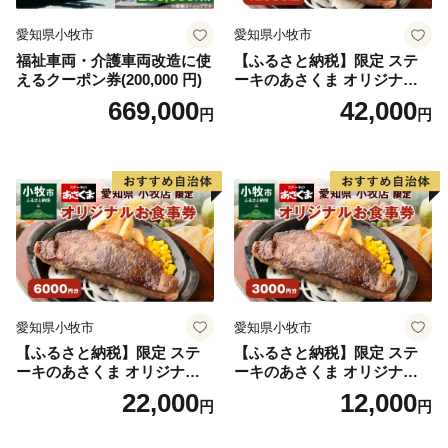
時間をいただきます。
愛知県小牧市
愛知県小牧市
■返礼品
福祉車両・介護車両改造に使
【ふるさと納税】限定 ステ
１．当村は提供事業者の在庫状況等により返礼品を変更
えるクーポン券(200,000 円)
ーキのあさくま オリジナル
し提供を中止する場合があります。返礼品を変更する場
お食事券 12000円 お好きなメ
669,000
42,000
円
円
合、当村より申込者に通知し当村指定の代替品から選択
ニュー 好きなだけ コーンス
ープ カレー サラダ プリン ソ
を求めます。
フトクリーム デザート 愛知
２．当村は自己又はさとふるに帰責事由なく申込者が返
県 小牧店 小牧市 チケット 送
料無料
礼品を受領できない場合、再配達の義務を負わないもの
とします。
３．申込者に配送された返礼品の瑕疵等につき自己又は
さとふるに帰責事由のある場合を除き、さとふるは代替
品の提供損害賠償その他いかなる責任も負わないものと
します。
愛知県小牧市
愛知県小牧市
■個人情報の取り扱い
【ふるさと納税】限定 ステ
【ふるさと納税】限定 ステ
ーキのあさくま オリジナル
ーキのあさくま オリジナル
当村は返礼品配送に係る業務及び問合わせ業務（寄附情
お食事券 6000円 お好きなメ
お食事券 3000円 お好きなメ
22,000
12,000
報の提供サービスを含む）をさとふるに委託し寄付申込
円
円
ニュー 好きなだけ コーンス
ニュー 好きなだけ コーンス
情報を提供します。
ープ カレー サラダ プリン ソ
ープ カレー サラダ プリン ソ
フトクリーム デザート 愛知
フトクリーム デザート 愛知