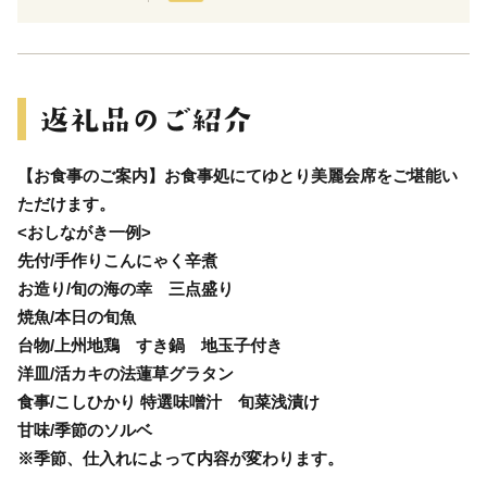
【お食事のご案内】お食事処にてゆとり美麗会席をご堪能い
ただけます。
<おしながき一例>
先付/手作りこんにゃく辛煮
お造り/旬の海の幸 三点盛り
焼魚/本日の旬魚
台物/上州地鶏 すき鍋 地玉子付き
洋皿/活カキの法蓮草グラタン
食事/こしひかり 特選味噌汁 旬菜浅漬け
甘味/季節のソルベ
※季節、仕入れによって内容が変わります。