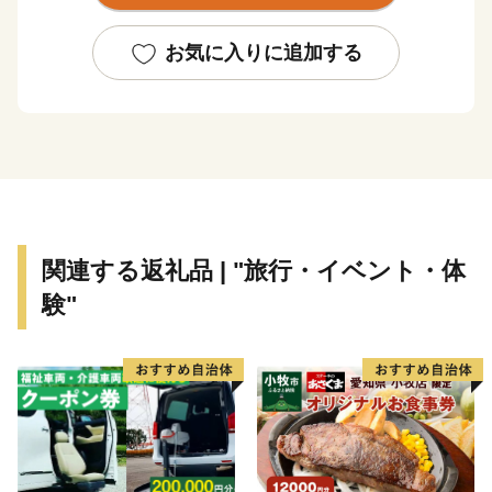
かい寄附をお待ちしております。
お気に入りに追加する
*********************寄付の前にご一読ください
***********************
※お礼の品は寄付申込の都度贈呈させていただいており
ます。申込の際、『こちらの自治体では、今回の寄附が
年に2回以上の場合、お礼の品がもらえないことがあり
ます。』と表示されることがありますが、現在川場村で
は寄付申込の都度お礼の品をお贈りしております。
関連する返礼品 | "旅行・イベント・体
※寄附完了後のキャンセルや申込み内容の変更は出来ま
験"
せん。入力内容に間違いないかご確認ください。
※当村は、株式会社さとふる（以下「さとふる」）に返
礼品配送等を委託する場合があります。
返礼品及び個人情報の取扱いは以下の通りです。
■返礼品と寄付金受領証明書
返礼品と寄附金受領証明書は別便で送付します。
寄附金受領証明書の発送は、入金確認から2か月ほどお