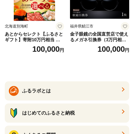
北海道別海町
福井県鯖江市
あとからセレクト【ふるさと
金子眼鏡の全国直営店で使え
ギフト】寄附10万円相当 あ
るメガネ引換券（3万円相
とから選べる！ ギフト いく
当） Bronze
100,000
100,000
円
円
ら ほたて 海鮮 牛肉 別海町
ケーキ アイス （ 後から 選べ
る カタログ カタログポイン
ト カタログギフト あとから
カタログ あとからカタログ
ポイント あとからカタログ
ギフト ふるさと納税 ）
ふるラボとは
はじめてのふるさと納税