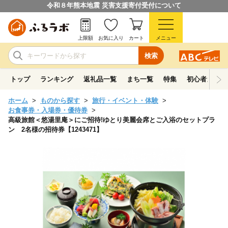
令和８年熊本地震 災害支援寄付受付について
上限額
お気に入り
カート
メニュー
検索
トップ
ランキング
返礼品一覧
まち一覧
特集
初心者ガイド
ホーム
ものから探す
旅行・イベント・体験
お食事券・入場券・優待券
高級旅館＜悠湯里庵＞にご招待!ゆとり美麗会席とご入浴のセットプラ
ン 2名様の招待券【1243471】