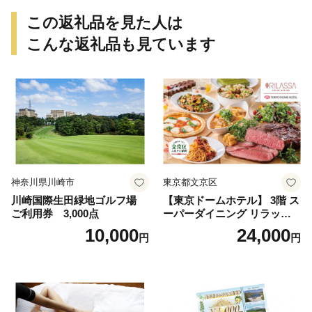
ンク セレブレ お食事券 愛知
県 小牧市 送料無料
この返礼品を見た人は
こんな返礼品も見ています
神奈川県川崎市
東京都文京区
川崎国際生田緑地ゴルフ場
【東京ドームホテル】 3階 ス
ご利用券 3,000点
ーパーダイニング リラッサ
ランチブッフェ お食事券 大
10,000
24,000
円
円
人1名様分 関東 東京 ご利用
券 ランチ 昼食 食事券 レスト
ラン ブッフェ 東京都 お食事
券