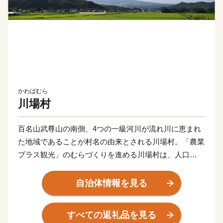
かわばむら
川場村
百名山武尊山の南側、4つの一級河川が流れ川に恵まれ
た地域であることが村名の由来とされる川場村。「農業
プラス観光」のむらづくりを進める川場村は、人口
3,500人の小さな村ながら年間200万人近くの観光客が訪
れます。村の平均気温は11度。夏は涼しく、冬はウィン
自治体情報を見る
タースポーツも楽しめます。武尊山の雪解け水の恩恵を
受けて作られるお米、野菜、果物、畜産物は絶品。川場
すべての返礼品を見る
村の自然の恵みを守り続けていくための、皆様のあたた