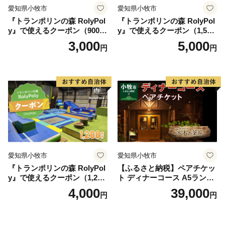
愛知県小牧市
愛知県小牧市
『トランポリンの森 RolyPol
『トランポリンの森 RolyPol
y』で使えるクーポン（900
y』で使えるクーポン（1,500
円）
円）
3,000
5,000
円
円
愛知県小牧市
愛知県小牧市
『トランポリンの森 RolyPol
【ふるさと納税】ペアチケッ
y』で使えるクーポン（1,200
ト ディナーコース A5ランク
円）
飛騨牛 コース 記念日 お誕生
4,000
39,000
円
円
日 特別な日 完全個室 ノンア
ルコール スパークリングワ
イン 1本付き デザート ドリ