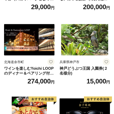
翼） 駐車場 シャトルバスの
当） Platinum
29,000
200,000
円
円
りばすぐ 石川県 小松市
北海道余市町
兵庫県神戸市
ワインを楽しむYoichi LOOP
神戸どうぶつ王国 入園券(２
のディナー＆ペアリング付宿
名様分)
泊プラン＜デラックスツイン
274,000
15,000
円
円
＞