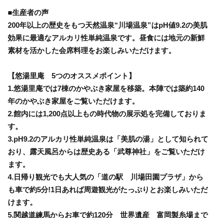
■生産者の声
200年以上の歴史をもつ天然温泉“川場温泉”はpH値9.2の美肌
効果に最適なアルカリ性単純温泉です。昼食には地元の新鮮
素材を活かした会席料理をお楽しみいただけます。
【悠湯里庵 5つのオススメポイント】
1.悠湯里庵では7棟のかやぶき家屋を移築。本陣では築約140
年のかやぶき家屋をご覧いただけます。
2.館内には1,200点以上もの時代物の展示処を完備しておりま
す。
3.pH9.2のアルカリ性単純温泉は「美肌の湯」として知られて
おり、露天風呂からは歴史ある「武尊神社」をご覧いただけ
ます。
4.日帰り観光でも大人気の「道の駅 川場田園プラザ」から
も車で約5分!1日あれば周遊観光がたっぷりとお楽しみいただ
けます。
5.関越道練馬からお車で約120分 世界遺産 富岡製糸場まで