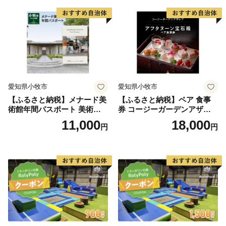
寄付決済完了後さとふるより返礼品配送および配送情報
県 小牧店 小牧市 チケット 送
県 小牧店 小牧市 チケット 送
等の確認方法に関する案内を送付します。
料無料
料無料
※当村は寄付受領証明書の送付業務をさとふるに委託し
ており寄付申込情報をさとふるに提供します。
愛知県小牧市
愛知県小牧市
【ふるさと納税】メナード美
【ふるさと納税】ペア 食事
術館年間パスポート 美術館
券 コージーガーデンアザレ
メナード アート
ア アフタヌーン宝石箱 ホテ
11,000
18,000
円
円
ル特製 デザート 6種類 サン
ドウィッチ コーヒー または
紅茶 スイーツ アフタヌーン
ティー チケット 券 2名様分
お祝 誕生日 記念日 名鉄小牧
ホテル 愛知県 小牧市 送料無
料