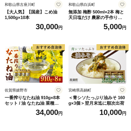
和歌山県古座川町
和歌山県白浜町
【大人気】【国産】こめ油
無添加 梅酢 500ml×2本 梅と
1,500g×10本
天日塩だけ 農家の手作り完
熟梅酢 調味料
30,000
5,000
円
円
佐賀県嬉野市
宮崎県高鍋町
一番搾りなたね油 910g×8本
＜青シソたっぷり油みそ 160
セット / 油 なたね油 菜種油
g×3個＞翌月末迄に順次出荷
ナタネ【山下製油】 [NBE00
34,000
10,000
円
円
7]