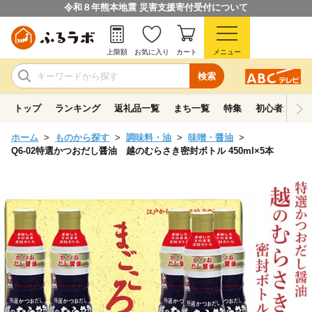
令和８年熊本地震 災害支援寄付受付について
上限額
お気に入り
カート
メニュー
検索
トップ
ランキング
返礼品一覧
まち一覧
特集
初心者ガイド
ホーム
ものから探す
調味料・油
味噌・醤油
Q6-02特選かつおだし醤油 越のむらさき密封ボトル 450ml×5本