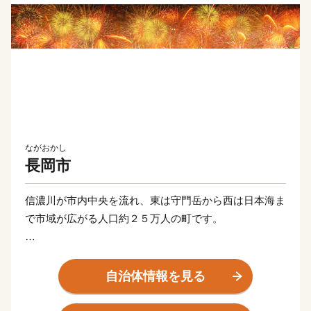
ながおかし
長岡市
信濃川が市内中央を流れ、東は守門岳から西は日本海ま
で市域が広がる人口約２５万人の町です。
夏の風物詩である長岡花火は「日本三大花火」に数えら
れ、歴史的発掘物の「火焔土器」、全国２位の蔵数を誇
自治体情報を見る
る日本酒や、長岡野菜などの食の名産品、海外からも買
い付けが増加している錦鯉、豊かな自然を生かした風光