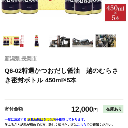
新潟県 長岡市
Q6-02特選かつおだし醤油 越のむらさ
き密封ボトル 450ml×5本
12,000
寄付金額
在庫あり
円
一度に決済する
返礼品数は３つ以内
を推奨しております。
🔰ふるさと納税が初めての方、詳しく知りたい方は
こちら
でご確認ください。