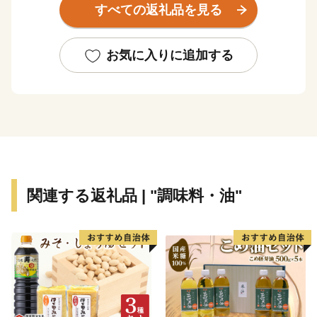
すべての返礼品を見る
明媚な棚田など、さまざまな特色と文化を持った個性豊
かなエリアが包括されています。
お気に入りに追加する
さらに、うまい米の代名詞「コシヒカリ」は、長岡市が
発祥。化学肥料や農薬を減らした特別栽培米の生産量は
全国トップクラスです。
お礼の品には色もつやも最高のコシヒカリをはじめとし
た長岡自慢の品をご用意しました。ぜひふるさと納税で
長岡を応援してください！
関連する返礼品 | "調味料・油"