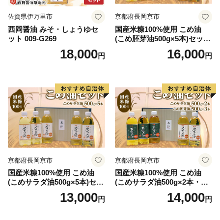
佐賀県伊万里市
京都府長岡京市
西岡醤油 みそ・しょうゆセ
国産米糠100%使用 こめ油
ット 009-G269
(こめ胚芽油500g×5本)セット
[1575]
18,000
16,000
円
円
京都府長岡京市
京都府長岡京市
国産米糠100%使用 こめ油
国産米糠100%使用 こめ油
(こめサラダ油500g×5本)セッ
(こめサラダ油500g×2本・こ
ト [1574]
め胚芽油500g×3本)セット [1
13,000
14,000
円
円
573]