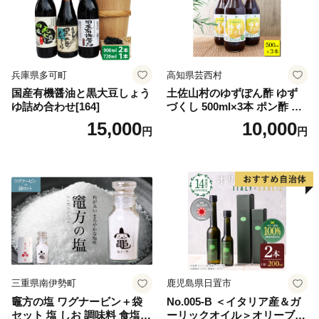
兵庫県多可町
高知県芸西村
国産有機醤油と黒大豆しょう
土佐山村のゆずぽん酢 ゆず
ゆ詰め合わせ[164]
づくし 500ml×3本 ポン酢 ポ
ンズ ゆず 柚子 調味料 さっぱ
15,000
10,000
円
円
り 美味しい おいしい 鍋 しゃ
ぶしゃぶ 冷奴 魚料理 蒸し料
理 ドレッシング セット
三重県南伊勢町
鹿児島県日置市
竈方の塩 ワグナービン＋袋
No.005-B ＜イタリア産＆ガ
セット 塩 しお 調味料 食塩
ーリックオイル＞オリーブオ