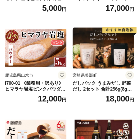
天然 ミネラル 調味料 ソルト
イルセット(200ml×2本) 日置
5,000
17,000
円
円
salt 料理 味付 おにぎり 三重
市 特産品 調味料 油 エキスト
県 南伊勢 伊勢 志摩 5000円 5
ラバージン オリーブ セット
000円以下 五千円
ガーリック【鹿児島オリー
ブ】
鹿児島県出水市
宮崎県美郷町
i700-01 《業務用・訳あり》
だしパック うまみだし 野菜
ヒマラヤ岩塩ピンクパウダー
だし 2セット 合計256g(8g×8
タイプ(5kg) 岩塩 塩 調味料
パック×2種×2セット) [岡田商
12,000
18,000
円
円
しお 保存料不使用 天然 パウ
店 宮崎県 美郷町 31ac0069]
ダータイプ グレインミルタ
国産 粉末 ダシ 出汁パック し
イプ 料理 バスソルト 入浴 普
いたけ 無塩
段使い ギフト 贈り物【ソル
ティースマイル】