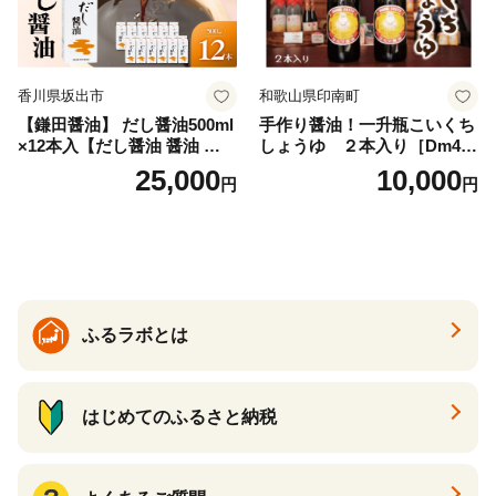
香川県坂出市
和歌山県印南町
【鎌田醤油】 だし醤油500ml
手作り醤油！一升瓶こいくち
×12本入【だし醤油 醤油 人気
しょうゆ ２本入り［Dm4］
おすすめ 人気だし醤油 出汁
｜手作り 醤油 和歌山県 印南
25,000
10,000
円
円
醤油 AE1021】
町 一升瓶 こいくちしょうゆ
伝統製法 醤油 日本食 調味料
地元産 大豆 小麦 塩 だし 煮
物 和食 醤油 肉料理 魚料理
野菜料理 醤油 郷土料理 家庭
料理 醤油
ふるラボとは
はじめてのふるさと納税