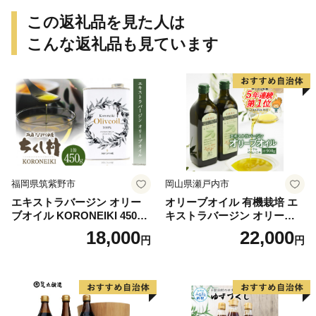
この返礼品を見た人は
こんな返礼品も見ています
福岡県筑紫野市
岡山県瀬戸内市
エキストラバージン オリー
オリーブオイル 有機栽培 エ
ブオイル KORONEIKI 450g
キストラバージン オリーブ
[筑前たなか油屋 福岡県 筑紫
オイル シングル 2本 セット
18,000
22,000
円
円
野市 21760403] 油 食用油 オ
オーガニック 調味料 油 オリ
リーブ油
ーブ油 食用油 ギフト