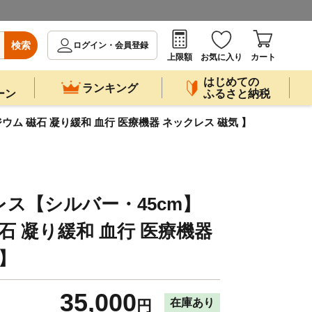
検索
ログイン・会員登録
上限額
お気に入り
カート
はじめての
ランキング
ーン
ふるさと納税
ジウム 磁石 凝り緩和 血行 医療機器 ネックレス 磁気 】
クレス【シルバー・45cm】
石 凝り緩和 血行 医療機器
 】
35,000
在庫あり
円