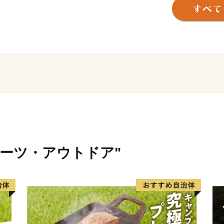
また、100年に一度とも言
行中です。
皆さまに、いつの時代も文
お楽しみいただけるような
す。
----------------------------------------
【渋谷区ふるさと納税サポ
電話：050-5530-3416
メール：support@shibuya.furu
※土・日曜日・祝日・年末年
ポーツ・アウトドア"