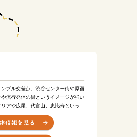
ランブル交差点、渋谷センター街や原宿
ンや流行発信の街というイメージが強い
エリアや広尾、代官山、恵比寿といった
笹塚・幡ヶ谷・初台地区等の人情味が漂
歴史を感じる代々木・千駄ヶ谷地区な
います。