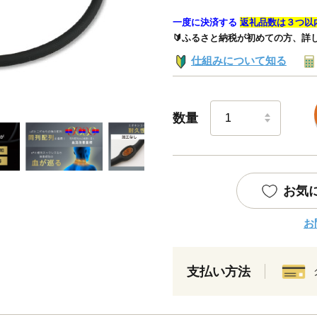
一度に決済する
返礼品数は３つ以
🔰ふるさと納税が初めての方、詳
仕組みについて知る
数量
お気
お
支払い方法