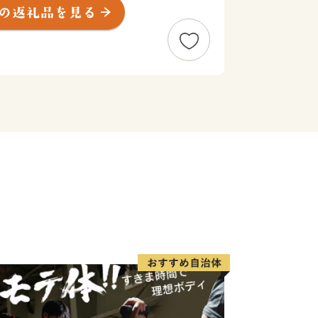
われる渋谷駅周辺のまちづくりも現在進
化の発信地である渋谷区の魅力を体験・
返礼品をご用意してお待ちしておりま
----
ート室】
sato-lg.jp
始を除く、電話は9時～18時