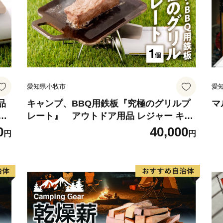
愛知県小牧市
愛
品
キャンプ、BBQ用鉄板『究極のグリルプ
マ
五
レート』 アウトドア用品 レジャー キャ
ンプ バーベキュー BBQ 鉄板
0
40,000
円
円