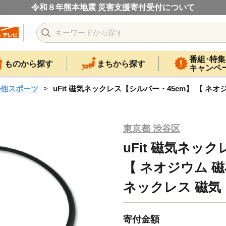
令和８年熊本地震 災害支援寄付受付について
番組･特集
ものから探す
まちから探す
キャンペ
の他スポーツ
uFit 磁気ネックレス【シルバー・45cm】 【 ネオ
東京都 渋谷区
uFit 磁気ネッ
【 ネオジウム 磁
ネックレス 磁気
寄付金額