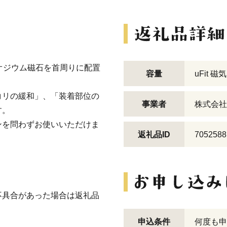
のネオジウム磁石を首周りに配置
容量
uFit 
コリの緩和」、「装着部位の
事業者
株式会社
す。
ンを問わずお使いいただけま
返礼品ID
7052588
不具合があった場合は返礼品
申込条件
何度も申