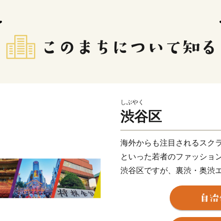
しぶやく
渋谷区
海外からも注目されるスク
といった若者のファッショ
渋谷区ですが、裏渋・奥渋
大人の雰囲気が漂う街や、
う街、 緑に囲まれて文化・
ど、様々な魅力にあふれて