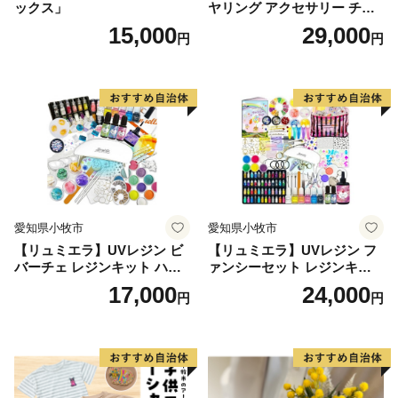
ックス」
ヤリング アクセサリー チタ
ン とかげ 計6種 金属アレル
15,000
29,000
円
円
ギー対応 軽い ピンク イエロ
ー ブルー 人気 おしゃれ 両耳
用 ギフト プレゼント 贈り物
贈答用 オリジナル ハンドメ
イド 純チタン 送料無料
愛知県小牧市
愛知県小牧市
【リュミエラ】UVレジン ビ
【リュミエラ】UVレジン フ
バーチェ レジンキット ハン
ァンシーセット レジンキッ
ドメイド レジンクラフト ア
ト ハンドメイド レジンクラ
17,000
24,000
円
円
クセサリーキット 手作り セ
フト アクセサリーキット 手
ット レジン LEDライト
作り セット レジン LEDライ
ト