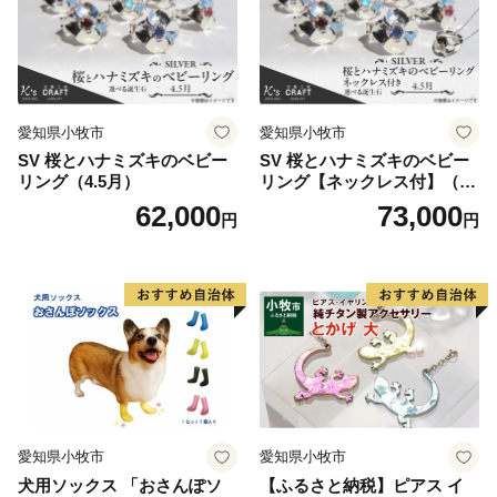
然や文化の継承など、平取町が抱えている課題解決にお
力添えいただいけますとともに、平取町ならではの特産
品をご堪能いただけると幸いです。
愛知県小牧市
愛知県小牧市
SV 桜とハナミズキのベビー
SV 桜とハナミズキのベビー
リング（4.5月）
リング【ネックレス付】（4.
5月）
62,000
73,000
円
円
愛知県小牧市
愛知県小牧市
犬用ソックス 「おさんぽソ
【ふるさと納税】ピアス イ