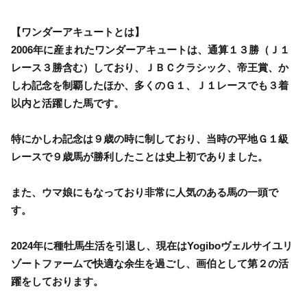
【ワンダーアキュートとは】
2006年に産まれたワンダーアキュートは、通算１３勝（Ｊ１
レース３勝含む）しており、ＪＢＣクラシック、帝王賞、か
しわ記念を制覇したほか、多くのＧ１、Ｊ１レースでも３着
以内と活躍した馬です。
特にかしわ記念は９歳の時に制しており、当時の平地Ｇ１級
レースで９歳馬が勝利したことは史上初でありました。
また、ウマ娘にもなっており非常に人気のある馬の一頭で
す。
2024年に種牡馬生活を引退し、現在はYogiboヴェルサイユリ
ゾートファームで快適な余生を過ごし、画伯として第２の活
躍をしております。