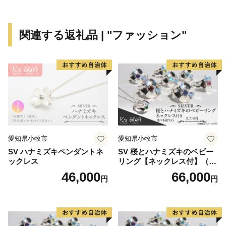
や工芸家の作品を購入できる「二風谷工芸館」などの施
設があり、アイヌ文化を学び、体感することができる空
関連する返礼品 | "ファッション"
間「二風谷コタン」があります。2019年4月にはアイヌ
工芸品を気軽に体験できる「平取町アイヌ工芸伝承館ウ
レㇱパ」がオープンしました。その他にも、野生の「す
ずらん」が日本一の広さで咲き誇るすずらん群生地、義
経の御神像が安置され祭られている「義経神社」やアイ
ヌ民族から判官カムイとして親しまれた義経にまつわる
資料を展示している「義経資料館」、オートキャンプ場
を併設した「二風谷ファミリーランドキャンプ場」、
愛知県小牧市
愛知県小牧市
「ニセウエコランドキャンプ場」、北海道内でも数少な
SV ハナミズキペンダントネ
SV 桜とハナミズキのベビー
い炭酸泉を楽しめ館内にはレストランやお土産コーナー
ックレス
リング【ネックレス付】（3.
の他、宿泊施設やグランピングもある「平取温泉ゆか
7.9月）
46,000
66,000
円
円
ら」など歴史・文化や大自然を満喫できるスッポトが満
載です。
ふるさと納税を通じて、まちの再生・活性化、豊かな自