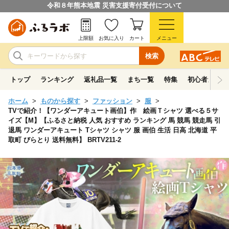
令和８年熊本地震 災害支援寄付受付について
上限額
お気に入り
カート
メニュー
検索
トップ
ランキング
返礼品一覧
まち一覧
特集
初心者ガイド
ホーム
ものから探す
ファッション
服
TVで紹介！【ワンダーアキュート画伯】作 絵画Ｔシャツ 選べる５サ
イズ【M】【ふるさと納税 人気 おすすめ ランキング 馬 競馬 競走馬 引
退馬 ワンダーアキュート Tシャツ シャツ 服 画伯 生活 日高 北海道 平
取町 びらとり 送料無料】 BRTV211-2