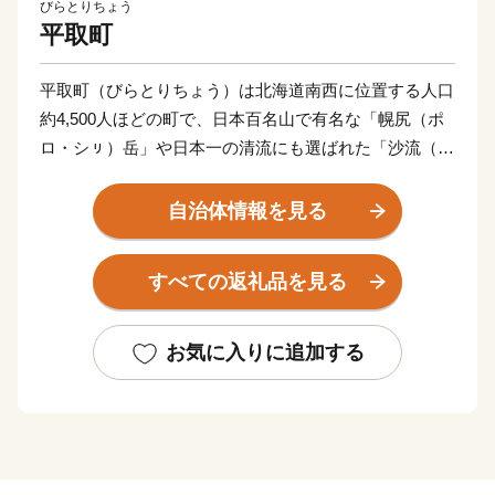
びらとりちょう
平取町
平取町（びらとりちょう）は北海道南西に位置する人口
約4,500人ほどの町で、日本百名山で有名な「幌尻（ポ
ロ・シㇼ）岳」や日本一の清流にも選ばれた「沙流（さ
る）川」などの豊かな自然と共にアイス文化が色濃く残
るまちです。
自治体情報を見る
雄大な沙流川に育まれた自然環境では、出荷量全道一の
すべての返礼品を見る
出荷量を誇る「びらとりトマト」を使った「ニㇱパの恋
人」シリーズのトマトジュースや北海道を代表する銘柄
牛の「びらとり和牛」、ゆめぴりかコンテストで最高金
お気に入りに追加する
賞を受賞した「ゆめぴりか」など全国に誇れる逸品が揃
っています。
また、平取町には、先住民族アイヌの文化と伝統を学ぶ
ことができる「二風谷（にぶたに）アイヌ文化博物館」