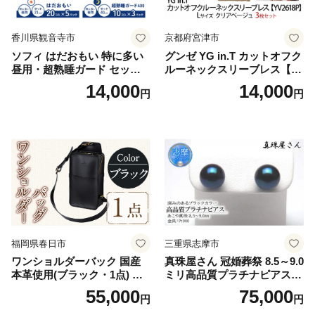
香川県観音寺市
京都府宮津市
ソフィ はだおもい 特に多い
グンゼ YG in.T カットオフク
昼用・超熟睡ガード セット
ルーネックスリーブレス【Y
羽付き ナプキン 生理用品 サ
V2618P】Lサイズ クリアベ
14,000
14,000
円
円
ニタリー ユニ・チャーム
ージュ3枚セット [№5716-04
32]
福岡県春日市
三重県志摩市
ワンショルダーバック 国産
真珠屋さん 冠婚葬祭 8.5～9.0
本革使用(ブラック・1点) 鞄
ミリ高品質プラチナピアス P
バック バッグ カバン レザー
t900 志摩産アコヤ真珠 ブラ
55,000
75,000
円
円
国産 日本製 牛革 黒 革 革製
ックパール 黒真珠
品 手作り 男性 女性 レディー