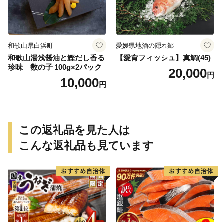
和歌山県白浜町
愛媛県地酒の隠れ郷
和歌山湯浅醤油と鰹だし香る
【愛育フィッシュ】真鯛(45)
珍味 数の子 100g×2パック
20,000
円
10,000
円
この返礼品を見た人は
こんな返礼品も見ています