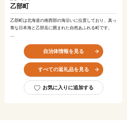
乙部町
乙部町は北海道の南西部の海沿いに位置しており、真っ
青な日本海と乙部岳に囲まれた自然あふれる町です。
日本海に面した白亜の断崖、東洋のセブンシスターズ
『シラフラ』
自治体情報を見る
地層が美しい模様を見せる、東洋のグランドキャニオン
『館の岬（たてのさき）』
すべての返礼品を見る
北海道の天然記念物で柱状節理『鮪の岬(しびのみさ
き）』
などの岬があり、絶景を楽しむことができます。
お気に入りに追加する
また、海だけではなく”縁結びの神様が宿る”と大切にさ
れてきた連理の木『縁桂』
など魅力あふれる名所が数多くあります。
そんな自然豊かな町、乙部町で生まれた自慢の特産品を