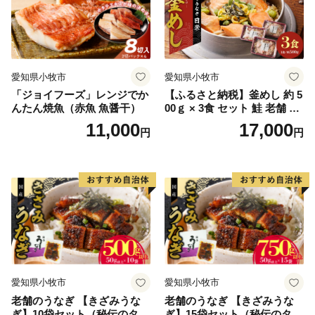
愛知県小牧市
愛知県小牧市
「ジョイフーズ」レンジでか
【ふるさと納税】釜めし 約 5
んたん焼魚（赤魚 魚醤干）
00ｇ × 3食 セット 鮭 老舗 急
速冷凍 レンチン 時短 簡単調
11,000
17,000
円
円
理 食品 加工品 海鮮 手作り
ほくほく ご飯 お弁当 おにぎ
り お茶漬け お取り寄せ お取
り寄せグルメ 愛知県 小牧市
送料無料
愛知県小牧市
愛知県小牧市
老舗のうなぎ 【きざみうな
老舗のうなぎ 【きざみうな
ぎ】10袋セット（秘伝のタレ
ぎ】15袋セット（秘伝のタレ