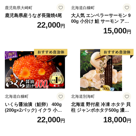
鹿児島県大崎町
北海道白糠町
鹿児島県産うなぎ長蒲焼4尾
大人気 エンペラーサーモン 9
00g 小分け 鮭 サーモン アト
22,000
円
ランティックサーモン 水産
15,000
円
庁長官賞 受賞 さけ シャケ し
ゃけ sake カルパッチョ ソテ
ー レアステーキ 人気 高級 大
満足 美味しい 贈答 生食用 刺
身 お刺身 刺し身 魚介類 海鮮
冷凍 厚切り 薄切り ふるさと
納税 ふるさとチョイス チョ
イス 北海道 白糠町
北海道白糠町
北海道別海町
いくら醤油漬（鮭卵） 400g
北海道 野付産 冷凍 ホタテ 貝
(200g×2パック) イクラ 小分
柱 ジャンボホタテ500g 濃厚
け いくら醤油漬 鮭いくら い
な旨味と甘み （ほたて ホタ
22,000
18,000
円
円
くら醤油漬け 鮭 鮭卵 ikura
テ 帆立 貝柱 ホタテ貝柱 大玉
醤油いくら 冷凍いくら いく
大粒 北海道 別海 野付 ふるさ
ら北海道 醤油鮭いくら 人気
と納税）