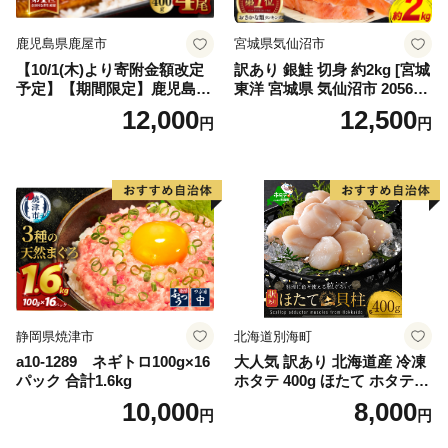
鹿児島県鹿屋市
宮城県気仙沼市
【10/1(木)より寄附金額改定
訳あり 銀鮭 切身 約2kg [宮城
予定】【期間限定】鹿児島県
東洋 宮城県 気仙沼市 205649
大隅産うなぎ蒲焼4尾（400
91] 鮭 魚介類 海鮮 訳アリ 規
12,000
12,500
円
円
g） KN007-023
格外 不揃い さけ サケ 鮭切身
シャケ 切り身 冷凍 家庭用 お
かず 弁当 支援 サーモン 銀鮭
切り身 魚 わけあり
静岡県焼津市
北海道別海町
a10-1289 ネギトロ100g×16
大人気 訳あり 北海道産 冷凍
パック 合計1.6kg
ホタテ 400g ほたて ホタテ
帆立 貝柱 海鮮 魚介類 刺身
10,000
8,000
円
円
大粒 天然 海鮮 ランキング 大
人気 人気 おすすめ 訳あり ）