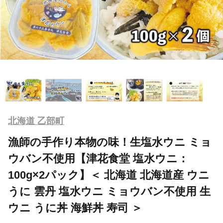
北海道 乙部町
漁師の手作り本物の味！生塩水ウニ ミョ
ウバン不使用【津花食堂 塩水ウニ：
100g×2パック】＜ 北海道 北海道産 ウニ
うに 雲丹 塩水ウニ ミョウバン不使用 生
ウニ うに丼 海鮮丼 寿司 ＞