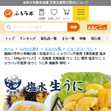
令和８年熊本地震 災害支援寄付受付について
上限額
お気に入り
カート
メニュー
検索
トップ
ランキング
返礼品一覧
まち一覧
特集
初心者ガイド
ホーム
ものから探す
おさかな類
イカ・タコ・ウニ
漁師の手作り本物の味！生塩水ウニ ミョウバン不使用【津花食堂 塩水
ウニ：100g×2パック】＜ 北海道 北海道産 ウニ うに 雲丹 塩水ウニ ミ
ョウバン不使用 生ウニ うに丼 海鮮丼 寿司 ＞