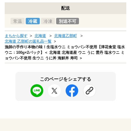
配送
常温
冷蔵
冷凍
別送不可
まちから探す
北海道
北海道乙部町
北海道 乙部町の返礼品一覧
漁師の手作り本物の味！生塩水ウニ ミョウバン不使用【津花食堂 塩水
ウニ：100g×2パック】＜ 北海道 北海道産 ウニ うに 雲丹 塩水ウニ ミ
ョウバン不使用 生ウニ うに丼 海鮮丼 寿司 ＞
このページをシェアする