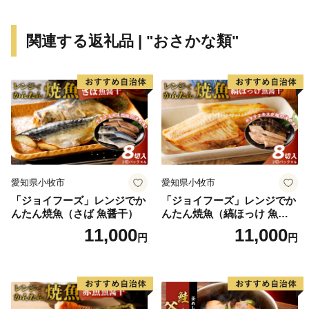
ぜひ堪能してください！
関連する返礼品 | "おさかな類"
愛知県小牧市
愛知県小牧市
「ジョイフーズ」レンジでか
「ジョイフーズ」レンジでか
んたん焼魚（さば 魚醤干）
んたん焼魚（縞ほっけ 魚醤
干）
11,000
11,000
円
円