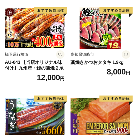
福岡県行橋市
高知県須崎市
AU-043 【当店オリジナル味
藁焼きかつおタタキ 1.9kg
付け】九州産・鰻の蒲焼２尾
8,000
円
12,000
円