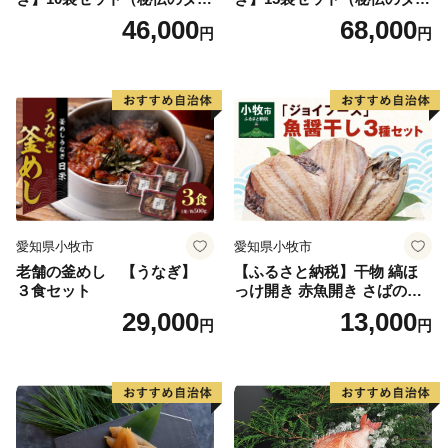
付）
付）
46,000
68,000
円
円
愛知県小牧市
愛知県小牧市
老舗の釜めし 【うなぎ】
【ふるさと納税】干物 縞ほ
３食セット
っけ開き 赤魚開き さばの開
き 魚醤干し 3種 セット 詰め
29,000
13,000
円
円
合わせ 魚 おかず 肉厚 おいし
い さば 赤魚 縞ホッケ ジョイ
フーズ 魚貝類 お取り寄せ お
取り寄せグルメ 魚醤 ナンプ
ラー 愛知県 小牧市 冷凍 送料
無料