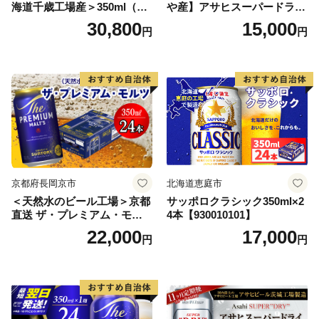
海道千歳工場産＞350ml（24
や産】アサヒスーパードライ
本） 2ケース
350ml×24本 合計8.4L 1ケー
30,800
15,000
円
円
ス アルコール度数5% 缶ビー
ル お酒 ビール アサヒ スーパ
ードライ super dry 24缶 辛
口 送料無料 カメイ 本宮市
【07214-0206】
京都府長岡京市
北海道恵庭市
＜天然水のビール工場＞京都
サッポロクラシック350ml×2
直送 ザ・プレミアム・モル
4本【930010101】
ツ 350ml×24本 プレモル [149
22,000
17,000
円
円
5]