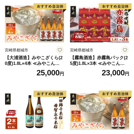
宮崎県都城市
宮崎県都城市
【大浦酒造】みやこざくら(2
【霧島酒造】赤霧島パック(2
0度)1.8L×4本 ≪みやこんじょ
5度)1.8L×3本 ≪みやこんじょ
特急便≫_AD-0771
特急便≫_23-07-K03P-1800-3
25,000
23,000
円
円
-Q