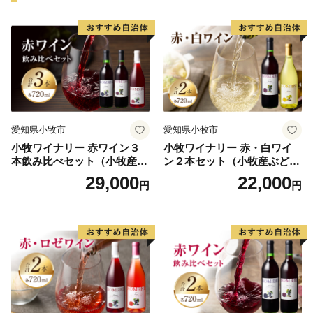
この高いものづくり力が、質の高い、そして、確かな商
品づくりに生かされています。
－－－－－－－－－－－－－－－－－－－－－－－－－
－－－－－－－－－－－－－－－－－－－
◆米沢市は、ふるさと納税の対象団体です◆
本市は、ふるさと納税の基準に適合しているとして、
総務大臣の指定を受けました。
愛知県小牧市
愛知県小牧市
下記指定期間内に本市にふるさと納税（寄附）をします
小牧ワイナリー 赤ワイン３
小牧ワイナリー 赤・白ワイ
と、個人住民税の寄附金特例控除の適用が受けられま
本飲み比べセット（小牧産ぶ
ン２本セット（小牧産ぶどう
す。
どう100％使用）
100％使用）
29,000
22,000
円
円
（なお、適用を受けるためには寄附者様にて税額控除の
手続きが必要になります。）
【指定の根拠】
令和７年９月２６日付け総税市第１２０号
【指定期間】