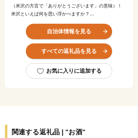
（米沢の方言で「ありがとうございます」の意味）！
米沢といえば何を思い浮かべますか？
米沢牛？米沢らーめん？地酒？米沢織？…いろいろあり
ます。
自治体情報を見る
米沢は、寒暖の差が大きい気候条件、よく肥えた土壌、
すべての返礼品を見る
ミネラル豊富な水、澄んだ空気など美味しい食べ物が育
つ条件に恵まれています。
このため、全国を代表する米沢牛をはじめ、みずみずし
お気に入りに追加する
い果物や野菜などバラエティーに富んだ彩り豊かな食材
があり、それらを活かしたお菓子や加工品などもそろっ
ています。
また、米沢は古くから米沢織を基幹産業とした「モノづ
くりのまち」として栄えてきました。
近年では有機ELなど新たな技術の発祥の地になってい
関連する返礼品 | "お酒"
ます。