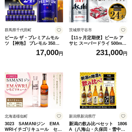
群馬県千代田町
茨城県守谷市
ビール ザ・プレミアムモル
【11ヶ月定期便】ビール ア
ツ 【神泡】 プレモル 350ml
サヒ スーパードライ 500ml 2
× 24本 サントリー〈天然水の
4本 1ケース×11ヶ月 | アサヒ
17,000
231,000
円
円
ビール工場〉群馬※沖縄・離
ビール 究極の辛口 酒 お酒 ア
島地域へのお届け不可
ルコール 生ビール Asahi ア
サヒビール スーパードライ s
uper dry 11回 缶ビール 缶 ギ
フト 内祝い 茨城県守谷市 送
料無料
北海道様似町
新潟県新潟県庁
3023 SAMANIジン EMA
新潟の飲み比べセット 1806
WRIイチゴリキュール セッ
A（八海山・久保田・雪中