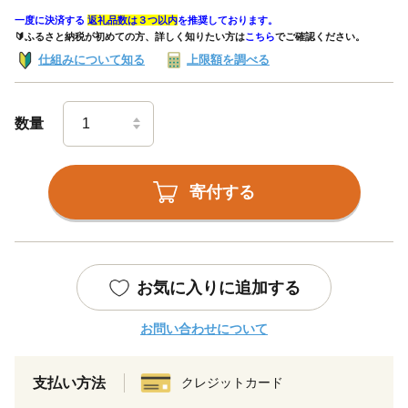
一度に決済する
返礼品数は３つ以内
を推奨しております。
🔰ふるさと納税が初めての方、詳しく知りたい方は
こちら
でご確認ください。
仕組みについて知る
上限額を調べる
数量
寄付する
お気に入りに追加する
お問い合わせについて
支払い方法
クレジットカード