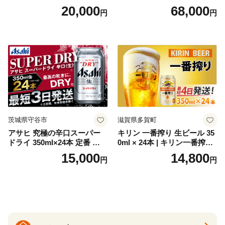
ト（箱入り）【大人の味 酒
梅・越乃寒梅・かたふね・千
20,000
68,000
円
円
お酒 洋酒 スピリッツ クラフ
代の光）
トジン 国産 sake SAKE gin
GIN liqueur LIQUEUR お酒
セット 詰め合わせ カクテル
ソーダ割り アルコール ロッ
ク ソーダ ジントニック 】
茨城県守谷市
滋賀県多賀町
アサヒ 究極の辛口スーパー
キリン 一番搾り 生ビール 35
ドライ 350ml×24本 定番 ビー
0ml × 24本 | キリン一番搾り
ル 缶ビール 酒 お酒 アルコー
キリンビール 一番搾り ビー
15,000
14,800
円
円
ル 辛口
ル 24缶 きりんいちばんしぼ
り キリン一番搾り びーる 1
ケース 24缶 24本 キリン一番
搾り KIRIN きりん 麒麟 キリ
ン一番搾り いちばんしぼり
キリン一番搾り 父の日 ちち
の日