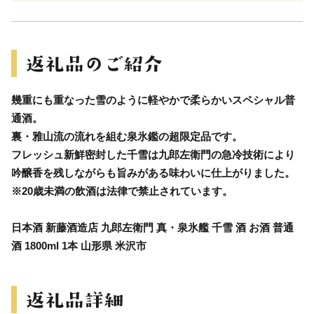
幾重にも重なった雪のように軽やかで柔らかいスペシャル普
通酒。
裏・雅山流の流れを組む泉氷鑑の超限定品です。
フレッシュ新鮮密封した千雪は九郎左衛門の急冷技術により
吟醸香を残しながらも旨みがある味わいに仕上がりました。
※20歳未満の飲酒は法律で禁止されています。
日本酒 新藤酒造店 九郎左衛門 真・泉氷艦 千雪 酒 お酒 普通
酒 1800ml 1本 山形県 米沢市