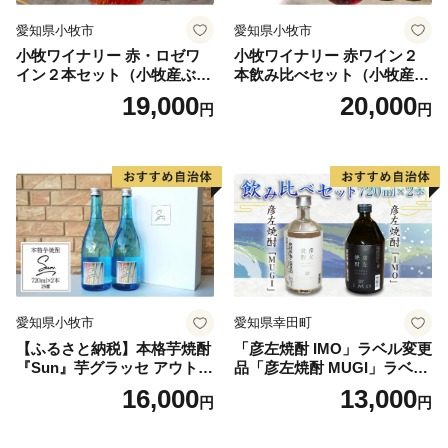
令和７年１０月１日から令和８年９月３０日まで
愛知県小牧市
愛知県小牧市
小牧ワイナリー 赤・ロゼワ
小牧ワイナリー 赤ワイン２
イン２本セット（小牧産ぶど
本飲み比べセット（小牧産ぶ
う100％使用）
どう100％使用）
19,000
20,000
円
円
愛知県小牧市
愛知県幸田町
【ふるさと納税】本格芋焼酎
「彦左焼酎 IMO」ラベル変更
『Sun』芋グラッセ アウトド
品「彦左焼酎 MUGI」ラベル
ア ソロキャンプ ベランピン
変更品 飲み比べ セット 合計
16,000
13,000
円
円
グ 巣ごもり 就労支援
2本 720ml×各1本 25度 焼酎
お酒 麦焼酎 芋焼酎