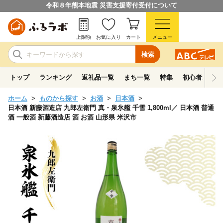
令和８年熊本地震 災害支援寄付受付について
上限額
お気に入り
カート
メニュー
検索
トップ
ランキング
返礼品一覧
まち一覧
特集
初心者ガイド
ホーム
ものから探す
お酒
日本酒
日本酒 新藤酒造店 九郎左衛門 真・泉氷艦 千雪 1,800ml／ 日本酒 普通
酒 一般酒 新藤酒造店 酒 お酒 山形県 米沢市