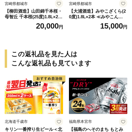
宮崎県都城市
宮崎県都城市
【柳田酒造】山田錦千本桜・
【大浦酒造】みやこざくら(2
母智丘 千本桜(25度)1.8L×2本
0度)1.8L×2本 ≪みやこんじょ
≪みやこんじょ特急便≫_AC
特急便≫_MJ-0771
20,000
15,000
円
円
-0751
この返礼品を見た人は
こんな返礼品も見ています
北海道千歳市
福島県本宮市
キリン一番搾り生ビール＜北
【福島のへそのまち もとみ