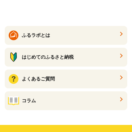
り キリン一番搾り びーる 1
ケース 24缶 24本 キリン一番
搾り KIRIN きりん 麒麟 キリ
ン一番搾り いちばんしぼり
キリン一番搾り 父の日 ちち
の日
ふるラボとは
はじめてのふるさと納税
よくあるご質問
コラム