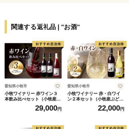
ふるさと大分市応援寄附金について
5,000円以上寄附をしていただいた方には、市のＰＲも
関連する返礼品 | "お酒"
兼ねて返礼品をお送りさせていただきます。
【ご注意】
・返礼品の送付は、大分市外にお住まいの方に限らせて
いただきます。
・寄附につきましては、年度内の回数制限は現在設けて
おりません。
・返礼品のお届けには1～2ヶ月程度かかることがありま
愛知県小牧市
愛知県小牧市
す。
小牧ワイナリー 赤ワイン３
小牧ワイナリー 赤・白ワイ
・返礼品の写真はイメージです。
本飲み比べセット（小牧産ぶ
ン２本セット（小牧産ぶどう
※長期不在、住所不明等で返礼品をお受取りいただけな
どう100％使用）
100％使用）
29,000
22,000
円
円
かった場合、再発送は出来かねますので、ご了承くださ
い。
※お受け取りできない期間が予め分かっている場合は、