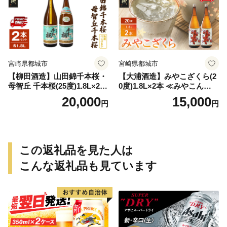
宮崎県都城市
宮崎県都城市
【柳田酒造】山田錦千本桜・
【大浦酒造】みやこざくら(2
母智丘 千本桜(25度)1.8L×2本
0度)1.8L×2本 ≪みやこんじょ
≪みやこんじょ特急便≫_AC
特急便≫_MJ-0771
20,000
15,000
円
円
-0751
この返礼品を見た人は
こんな返礼品も見ています