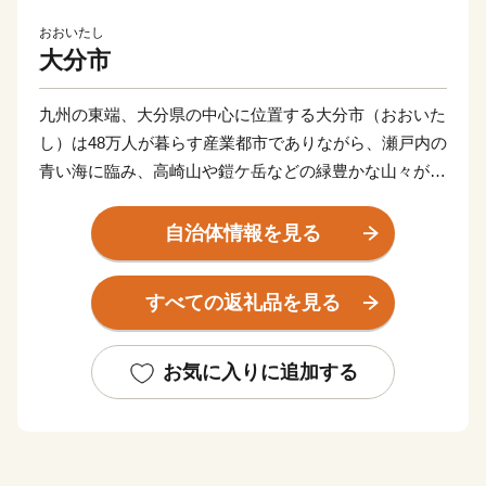
おおいたし
大分市
九州の東端、大分県の中心に位置する大分市（おおいた
し）は48万人が暮らす産業都市でありながら、瀬戸内の
青い海に臨み、高崎山や鎧ケ岳などの緑豊かな山々が周
辺部に連なる自然豊かなまちです。
東九州経済の中心地であり、戦国時代の武将・大友宗麟
自治体情報を見る
公の時代より日本を代表する国際色豊かな貿易都市・南
蛮文化の発祥都市として繁栄し、高度成長期以降は工業
すべての返礼品を見る
を中心として幅広い産業が展開され、製造品出荷額は九
州第一位を続けています。
一方で豊かな自然にも恵まれ、全国ブランド「関あじ・
お気に入りに追加する
関さば」をはじめとした海産物や、「豊後牛」「おおい
た和牛」など様々な農畜産物、「大分ふぐ」「とり天」
「大分銘菓ざびえる」「吉野の鶏めし」など多彩な食資
源に恵まれた自然と都市が共存するまちです。