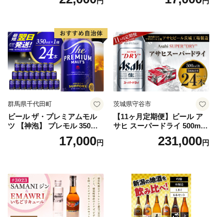
円
円
5]
群馬県千代田町
茨城県守谷市
ビール ザ・プレミアムモル
【11ヶ月定期便】ビール ア
ツ 【神泡】 プレモル 350ml
サヒ スーパードライ 500ml 2
× 24本 サントリー〈天然水の
4本 1ケース×11ヶ月 | アサヒ
17,000
231,000
円
円
ビール工場〉群馬※沖縄・離
ビール 究極の辛口 酒 お酒 ア
島地域へのお届け不可
ルコール 生ビール Asahi ア
サヒビール スーパードライ s
uper dry 11回 缶ビール 缶 ギ
フト 内祝い 茨城県守谷市 送
料無料