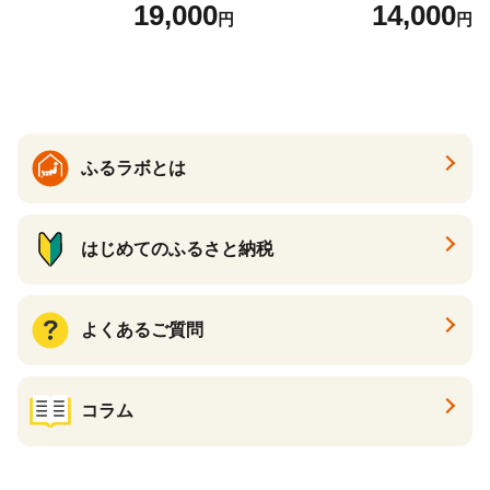
2袋 お米 コメ こめ 国産 美味
（24個入り）／災害用備蓄
19,000
14,000
円
円
しい ブランド米 人気 ランキ
保存食 非常食 防災グッズに
ング 増田米穀】(H015224)
も
ふるラボとは
はじめてのふるさと納税
よくあるご質問
コラム