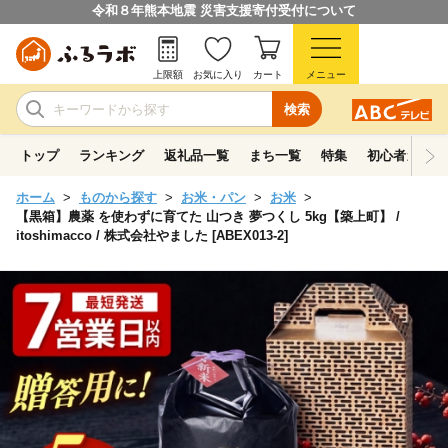
令和８年熊本地震 災害支援寄付受付について
上限額
お気に入り
カート
メニュー
検索
トップ
ランキング
返礼品一覧
まち一覧
特集
初心者ガイド
ホーム
ものから探す
お米・パン
お米
【黒箱】農薬 を使わずに育てた 山つき 夢つくし 5kg【築上町】 /
itoshimacco / 株式会社やました [ABEX013-2]