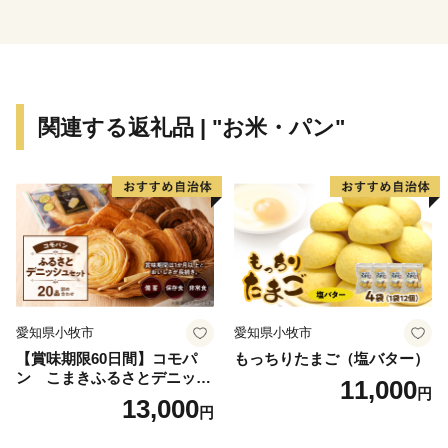
北九州空港まで20km圏内と各地へのアクセスは良好で
す。
町内には、景行天皇が植えたと伝えられる本庄の大楠
（国天然記念物全国4位の大きさ）、菅原道真公ゆかり
関連する返礼品 | "お米・パン"
の綱敷天満宮、宇都宮鎮房公の山城跡、旧炭鉱王藏内次
郎作・保房親子の豪邸「旧藏内邸」などの歴史を物語る
多くの史跡があります。
また、神楽や楽打などの伝統芸能が各所に引き継がれて
います。
町内にある全7団体の神楽講や保存会が、国指定重要無
形民俗文化財に指定されました。春や秋、正月には各神
愛知県小牧市
愛知県小牧市
社での奉納神楽や、各地域のイベントに参加するなど積
【賞味期限60日間】コモパ
もっちりたまご（塩バター）
極的に神楽の魅力を伝えています。
ン こまきふるさとデニッシ
11,000
円
ュセット（20個入り）／災害
13,000
円
用備蓄 保存食 非常食 防災グ
特産品に「豊前海一粒かき」「椎田あさり」「スイート
ッズにも
コーン」「菊芋」など、海の幸・山の幸が豊富です。旬