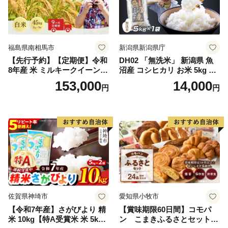
福島県南相馬市
新潟県新潟県庁
【先行予約】【定期便】令和
DH02 「無洗米」 新潟県 魚
8年産 米 ミルキークイーン
沼産 コシヒカリ お米 5kg こ
白米 45kg (5kg×9回) | ミルキ
しひかり 精米 米（お米の美
153,000
14,000
円
円
ークイーン 米5kg 福島 福島
味しい炊き方ガイド付き）
県産 福島産 精米 お米 米 コ
メ 武田ファーム サムランド
福島県 南相馬市 cu006-ae
佐賀県神埼市
愛知県小牧市
【令和7年産】さがびより 精
【賞味期限60日間】コモパ
米 10kg【特A受賞米 米 5kg×
ン こまきふるさとセット