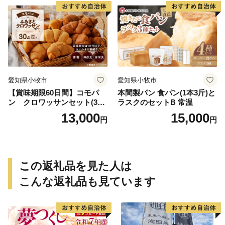
愛知県小牧市
愛知県小牧市
【賞味期限60日間】コモパ
本間製パン 食パン(1本3斤)と
ン クロワッサンセット(30
ラスクのセットB 常温
個入り)／災害用備蓄 保存食
13,000
15,000
円
円
非常食 防災グッズにも
この返礼品を見た人は
こんな返礼品も見ています