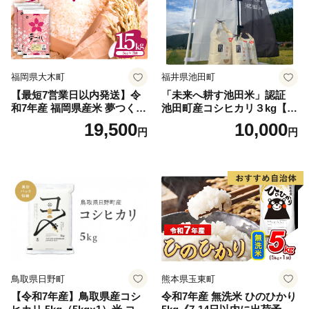
福岡県大木町
福井県池田町
【最短7営業日以内発送】令
「未来へ耕す池田米」認証
和7年産 福岡県産米 夢つくし
池田町産コシヒカリ３kg【お
15kg 精米 ※北海道・沖縄・
1人様につき３セットまで】
19,500
10,000
円
円
離島は配送不可
鳥取県日野町
熊本県玉東町
【令和7年産】鳥取県産コシ
令和7年産 無洗米 ひのひかり