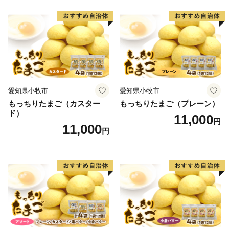
の時期になると、物産館やふれあい市場などに地元農家
や漁師による新鮮な食材が並びます。
航空自衛隊築城基地があり、毎年開催される「航空祭」
には全国から多くの方が訪れます。
愛知県小牧市
愛知県小牧市
もっちりたまご（カスター
もっちりたまご（プレーン）
ド）
11,000
円
11,000
円