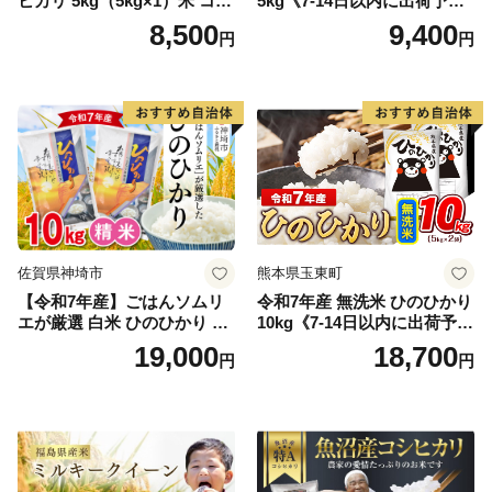
ヒカリ 5kg（5kg×1）米 コシ
5kg《7-14日以内に出荷予定
ヒカリ こしひかり お米 白米
(土日祝除く)》コメ 米 無洗米
8,500
9,400
円
円
精米 5キロ おこめ こめ コメ
高レビュー｜人気米 熊本県
真空パック包装 真空包装 長
産米 お米 生活応援米
期保存 単一原料米 鳥取県日
野町産 Elevation
佐賀県神埼市
熊本県玉東町
【令和7年産】ごはんソムリ
令和7年産 無洗米 ひのひかり
エが厳選 白米 ひのひかり 10
10kg《7-14日以内に出荷予定
kg【神埼市産 米 お米 精米 白
(土日祝除く)》コメ 米 無洗米
19,000
18,700
円
円
米 10kg 5kg×2 ひのひかり ブ
令和7年産 高レビュー｜人気
ランド米 食味鑑定士】(H063
米 熊本県産米 お米 生活応援
164)
米