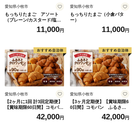
愛知県小牧市
愛知県小牧市
もっちりたまご アソート
もっちりたまご（小倉バタ
（プレーン/カスタード/塩バ
ー）
ター/小倉バター）
11,000
11,000
円
円
愛知県小牧市
愛知県小牧市
【2ヶ月に1回 計3回定期便】
【3ヶ月定期便】【賞味期限6
【賞味期限60日間】コモパ
0日間】コモパン ふるさと
ン ふるさとクロワッサンセ
クロワッサンセット（計90
42,000
42,000
円
円
ット（計90個）／災害用備蓄
個）／災害用備蓄 保存食 非
保存食 非常食 防災グッズに
常食 防災グッズにも
も