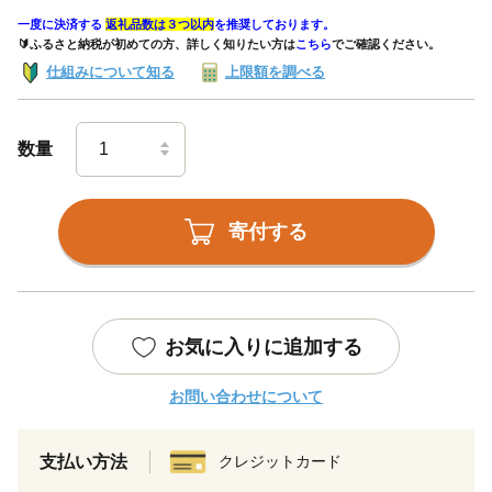
一度に決済する
返礼品数は３つ以内
を推奨しております。
🔰ふるさと納税が初めての方、詳しく知りたい方は
こちら
でご確認ください。
仕組みについて知る
上限額を調べる
数量
寄付する
お気に入りに追加する
お問い合わせについて
支払い方法
クレジットカード