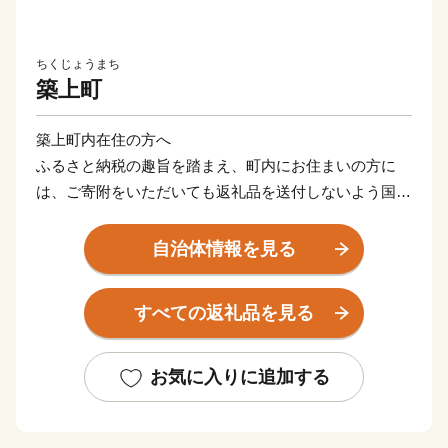
ちくじょうまち
築上町
築上町内在住の方へ
ふるさと納税の趣旨を踏まえ、町内にお住まいの方に
は、ご寄附をいただいても返礼品を送付しないよう国か
ら指示されていますので、ご注意ください。
自治体情報を見る
築上町は、福岡県東部の人口約1万5千人の町です。南は
大分県に隣接し、国定公園に指定されているエリアを含
すべての返礼品を見る
め山間部が広がります。そこを源とする多くの河川が北
の平野を潤しながら、波穏やかな周防灘に注ぎます。
瀬戸内海型の比較的温暖な気候で、地震や自然災害の少
お気に入りに追加する
ない地域です。町の北部に主要道路と路線が走り、東九
州自動車道のICが3つ、JRの駅が2つ、空の玄関である