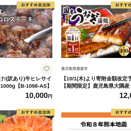
鹿児島県鹿屋市
!(訳あり)牛ヒレサイ
【10/1(木)より寄附金額改定
000g【B-1098-AS】
【期間限定】鹿児島県大隅産
蒲焼4尾（400g） KN007-02
10,000
12,
円