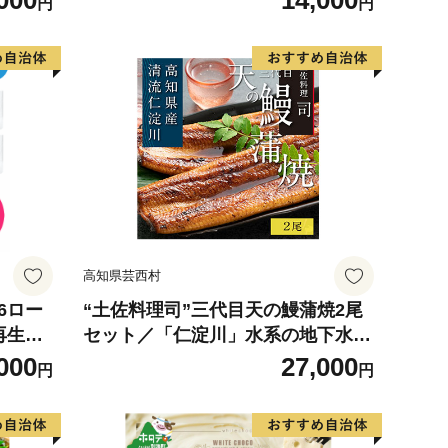
000
14,000
円
円
 使用
の幸 海
お弁当
り寄せ
317
高知県芸西村
6ロー
“土佐料理司”三代目天の鰻蒲焼2尾
 再生紙
セット／「仁淀川」水系の地下水使
 無香料
用 完全無投薬養殖 国産・高知県産
000
27,000
円
円
 送料無
〈高知市共通返礼品〉うなぎ 真空
パック （ウナギう・たれセット）