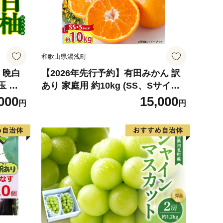
和歌山県湯浅町
 晩白
【2026年先行予約】有田みかん 訳
玉 柑
あり 家庭用 約10kg (SS、Sサイズ)
ルーツ
みかん 温州みかん フルーツ 柑橘 果
000
15,000
円
円
026
物 果実 ジューシー 人気 国産 食べ
物 和歌山県 湯浅町 送料無料_ZJ60
98