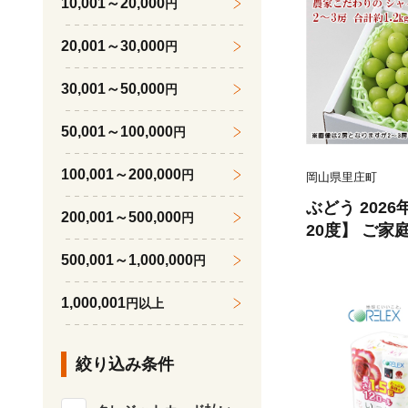
10,001～20,000
円
20,001～30,000
円
30,001～50,000
円
50,001～100,000
円
100,001～200,000
円
岡山県里庄町
ぶどう 202
200,001～500,000
円
20度】 ご家
ャイン マスカ
500,001～1,000,000
円
2kg ブドウ 
ーツ 果物 【 N
1,000,001
円以上
絞り込み条件