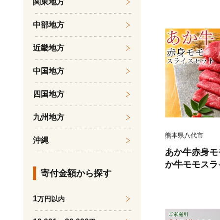
関東地方
くら 柔らかい
魚のトロ 梅酒
中部地方
だし漬け 煮付
鍋物 冷凍 湯浅
近畿地方
中国地方
四国地方
九州地方
熊本県八代市
沖縄
あか牛赤身モ
か牛モモスラ
寄付金額から探す
たれ200ml付
1
万円以内