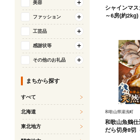
美容
シャインマス
～6房(約2kg
ファッション
ルーツ 果物 
旬のフルーツ 
工芸品
市
感謝状等
その他のお礼品
まちから探す
すべて
北海道
和歌山県湯浅町
和歌山魚鶴仕
東北地方
だら切身8切（
0g 小分け 