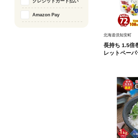
クレジットカード払い
Amazon Pay
北海道倶知安町
長持ち 1.5
レットペーパー
ール 全18種
香り付き 日本
備品 ペーパー
備蓄 送料無料
品