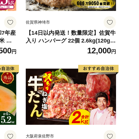
佐賀県神埼市
和7年産
【14日以内発送！数量限定】佐賀牛
米 ※
入り ハンバーグ 22個 2.6kg(120g×
可
22個)【佐賀牛 黒毛和牛 ブランド牛
500
12,000
円
円
九州 ハンバーグ 牛肉 豚肉 国産 お
弁当 おかず 惣菜 おすすめ 人気】(H
083106)
大阪府泉佐野市