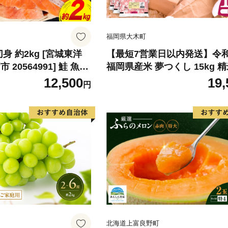
福岡県大木町
身 約2kg [宮城東洋
【最短7営業日以内発送】令
20564991] 鮭 魚介
福岡県産米 夢つくし 15kg 精
リ 規格外 不揃い さけ
北海道・沖縄・離島は配送不
12,500
19,
円
シャケ 切り身 冷凍 家
弁当 支援 サーモン 銀
わけあり
北海道上富良野町