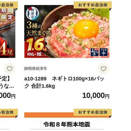
静岡県焼津市
予定】
a10-1289 ネギトロ100g×16パッ
うなぎ
ク 合計1.6kg
3
000
10,000
円
円