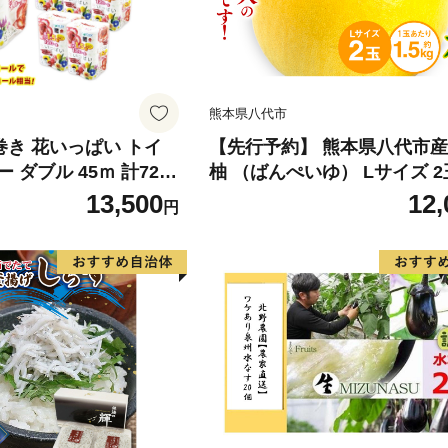
熊本県八代市
倍巻き 花いっぱい トイ
【先行予約】 熊本県八代市産
 ダブル 45ｍ 計72ロ
柚 （ばんぺいゆ） Lサイズ 2
 花柄 プリント ハーブ
橘 みかん 果物 くだもの フ
13,500
12,
円
製 まとめ買い 防災 常
おやつ 特産 熊本県 八代市 【2
 エコ 日用雑貨 消耗品
年12月上旬より順次発送】
 北海道 倶知安町 日用