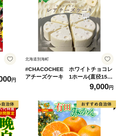
北海道別海町
#CHACOCHEE ホワイトチョコレ
アチーズケーキ 1ホール(直径15c
000
円
m)（北海道,別海町,チーズ,ちーず,
9,000
円
チーズケーキ,ふるさと納税）