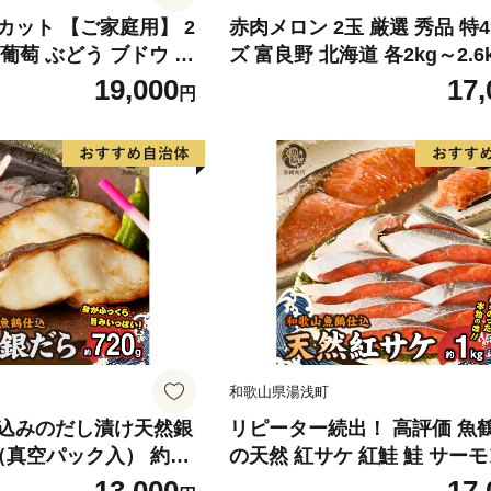
カット 【ご家庭用】 2
赤肉メロン 2玉 厳選 秀品 特
) 葡萄 ぶどう ブドウ フ
ズ 富良野 北海道 各2kg～2.6k
くだもの 果実 旬の果物
セット ファーム富良野 メロン
19,000
17,
円
香川 香川県 東かがわ
ん 果物 くだもの フルーツ 
旬の果物 旬のフルーツ
和歌山県湯浅町
込みのだし漬け天然銀
リピーター続出！ 高評価 魚
真空パック入） 約72
の天然 紅サケ 紅鮭 鮭 サーモ
独自製法 良質な脂 ふっ
身 切り身 約1kg レビュー高