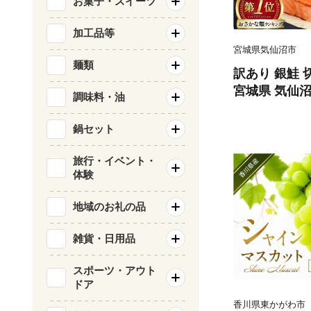
お菓子・スイーツ
加工品等
宮城県気仙沼市
麺類
訳あり 銀鮭 切
宮城県 気仙沼市 
調味料・油
類 海鮮 訳ア
サケ 鮭切身 
鍋セット
庭用 おかず 
鮭切り身 魚 
旅行・イベント・
体験
地域のお礼の品
雑貨・日用品
スポーツ・アウト
ドア
香川県東かがわ市