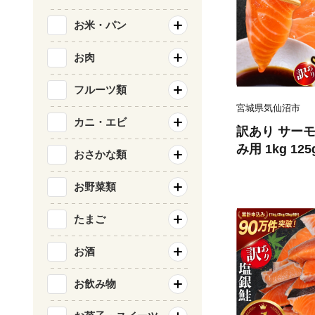
お米・パン
お肉
フルーツ類
宮城県気仙沼市
カニ・エビ
訳あり サーモ
み用 1kg 12
おさかな類
気仙沼市 2056
刺し身 刺し身
お野菜類
チリ銀鮭 銀鮭
たまご
お酒
お飲み物