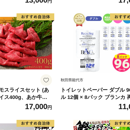
13,000
17,
円
 身質 甘み 旨味 白身
分け 真空パック 梅酒 真昆布
 北海道南産 真こんぶ
だし まろやか 天然 鮭 魚 海
け ムニエル 味噌漬け
鮮 魚介 食品 食べ物 おかず 
町 送料無料_G7334
水産加工品 冷凍 グルメ お取
和歌山県 湯浅町 送料無料_G7
秋田県能代市
モスライスセット (あ
トイレットペーパー ダブル 9
イス400g、あか牛の
ル 12個 × 8パック ブランカ
き)
100％ 芯あり 日用品 消耗品
17,000
11,
円
生活用品 備蓄 秋田県 能代市
料 《能代製紙》