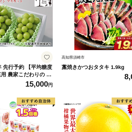
高知県須崎市
6年 先行予約 【平均糖度
藁焼きかつおタタキ 1.9kg
庭用 農家こだわりの シ
8,
ット 2～3房 合計約1.
15,000
円
葡萄 岡山県産 国産 フル
ini farm 農家 直送 】