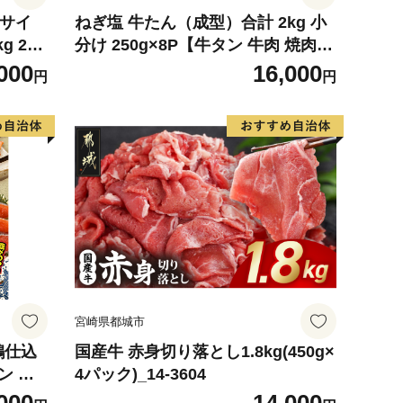
4サイ
ねぎ塩 牛たん（成型）合計 2kg 小
g 2玉
分け 250g×8P【牛タン 牛肉 焼肉用
 めろ
薄切り 訳あり サイズ不揃い】
000
16,000
円
円
デザート
宮崎県都城市
鶴仕込
国産牛 赤身切り落とし1.8kg(450g×
ン 切
4パック)_14-3604
評価 小