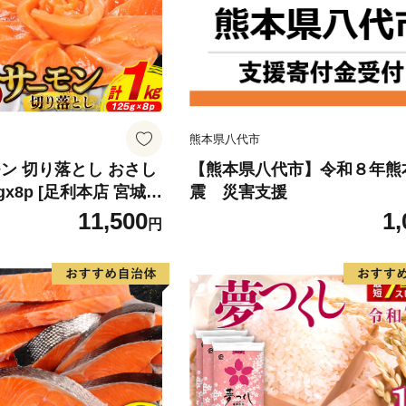
熊本県八代市
ン 切り落とし おさし
【熊本県八代市】令和８年熊
5gx8p [足利本店 宮城県
震 災害支援
4313] 魚 魚介類 鮭 お
11,500
1,
円
 刺身 生 生食 個包装
 海鮮 海鮮丼 魚介