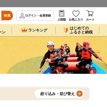
検索
ログイン・会員登録
上限額
お気に入り
カート
はじめての
ランキング
ーン
ふるさと納税
絞り込み・並び替え