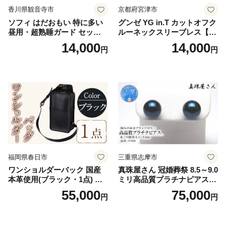
香川県観音寺市
京都府宮津市
ソフィ はだおもい 特に多い
グンゼ YG in.T カットオフク
昼用・超熟睡ガード セット
ルーネックスリーブレス【Y
羽付き ナプキン 生理用品 サ
V2618P】Lサイズ クリアベ
14,000
14,000
円
円
ニタリー ユニ・チャーム
ージュ3枚セット [№5716-04
32]
福岡県春日市
三重県志摩市
ワンショルダーバック 国産
真珠屋さん 冠婚葬祭 8.5～9.0
本革使用(ブラック・1点) 鞄
ミリ高品質プラチナピアス P
バック バッグ カバン レザー
t900 志摩産アコヤ真珠 ブラ
55,000
75,000
円
円
国産 日本製 牛革 黒 革 革製
ックパール 黒真珠
品 手作り 男性 女性 レディー
ス メンズ【ksg1307-bk】【Z