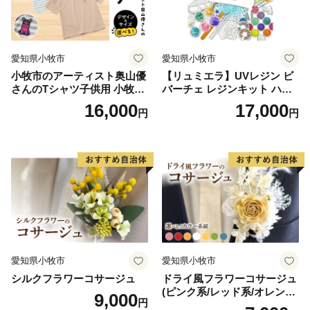
【問い合わせ】
受託事業者：一般社団法人 宮古島観光協会
TEL：0980-79-6612 平日09：00-12：00／13：00‐17：
愛知県小牧市
愛知県小牧市
00（定休日：土日祝祭日）
小牧市のアーティスト奥山優
【リュミエラ】UVレジン ビ
Mail：furusato@miyako-guide.net
さんのTシャツ子供用 小牧市
バーチェ レジンキット ハン
ーーーーーーーーーーーーーーーーーーーーーーーーー
制70周年記念
ドメイド レジンクラフト ア
16,000
17,000
円
円
ーーーーーーーーーーーー
クセサリーキット 手作り セ
ット レジン LEDライト
愛知県小牧市
愛知県小牧市
シルクフラワーコサージュ
ドライ風フラワーコサージュ
(ピンク系/レッド系/オレンジ
9,000
円
系/ホワイト系/イエロー系/グ