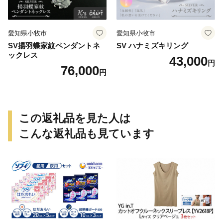
愛知県小牧市
愛知県小牧市
SV揚羽蝶家紋ペンダントネ
SV ハナミズキリング
ックレス
43,000
円
76,000
円
この返礼品を見た人は
こんな返礼品も見ています