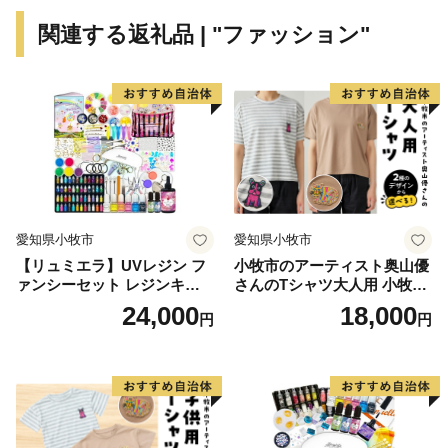
方が訪れています。
関連する返礼品 | "ファッション"
★注意事項★
沖縄県宮古島市では、寄付者様に「寄附金税額控除に係
る申告特例申請書」の郵送をしておりません。
特例申請をご希望の場合、下記ＵＲＬより申請書のダウ
ンロードをお願いいたします。
https://www.furusato-
愛知県小牧市
愛知県小牧市
tax.jp/img/onestop/onestop_myNumber_form.pdf?20
【リュミエラ】UVレジン フ
小牧市のアーティスト奥山優
ァンシーセット レジンキッ
さんのTシャツ大人用 小牧市
申請書送付先
ト ハンドメイド レジンクラ
制70周年記念
24,000
18,000
円
円
フト アクセサリーキット 手
〒906-8501 沖縄県宮古島市平良字西里１１４０番地
作り セット レジン LEDライ
宮古島市役所 企画政策部 ふるさと創生課 宛
ト
ーーーーーーーーーーーーーーーーーーーーーーーーー
ーーーーーーーーーーーー