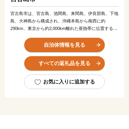
宮古島市は、宮古島、池間島、来間島、伊良部島、下地
島、大神島から構成され、沖縄本島から南西に約
290km、東京から約2,000km離れた亜熱帯に位置する温
暖な気候の島です。
面積は東京都 (2,194平方km)の約10分の１にあたる約
自治体情報を見る
200平方km、約55,000人がくらしています。
島全体はおおむね平坦で大きな河川もないことから、海
すべての返礼品を見る
への土砂流出が少ない環境にあります。
そのため、周辺の海は世界屈指の透明度を誇り
「MIYAKO BLUE」と呼ばれています。
お気に入りに追加する
宮古島市には南国ならではの特産品も豊富で、特に夏に
収穫される「マンゴー」や、冬場の温暖な気候を活かし
て収穫される「冬メロン」は、ふるさと納税の返礼品と
しても人気があります。
このようにあたたかく、自然豊かな宮古島の魅力は何よ
りも「人のあたたかさ」とも言われており、毎年多くの