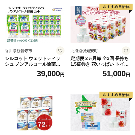
泡石鹸 石鹸 兵庫 兵庫県 小野
市
香川県観音寺市
北海道倶知安町
シルコット ウェットティッ
定期便 2ヵ月毎 全3回 長持ち
シュ ノンアルコール除菌詰
1.5倍巻き 花いっぱい トイレ
替（43枚×3P）×24袋 日用品
ットペーパー ダブル 45ｍ 計
39,000
51,000
円
円
おもちゃ 拭き取り 手拭き 外
72ロール 全18種 花柄 プリン
出時 お出かけ時 食事前 緑茶
ト ハーブ 香り付き 日本製 ま
カテキン配合
とめ買い 防災 常備品 ペーパ
ー 消耗品 備蓄 送料無料 北海
道 倶知安町 日用品