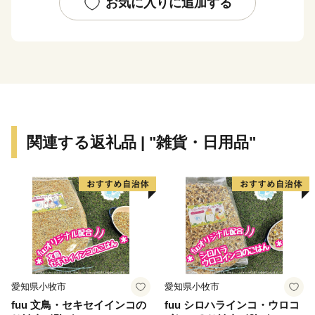
が咲くさわやかな夏。川にサケが遡上し、山々が赤や黄
お気に入りに追加する
に染まる紅葉の秋。そして、スキー、スケート、スノー
ボードなどのウインタースポーツが楽しめる冬と、四季
の移り変わりがはっきりとし、多彩な表情を見せてくれ
ます。
この四季折々の自然の恵みを背景とした、風光明媚な景
色や体験型・滞在型の観光、海や大地の新鮮で豊富な素
材を生かした安全で美味しい食も北海道の大きな魅力で
関連する返礼品 | "雑貨・日用品"
す。
また、本州と比べると歴史が浅く、伝統的な文化や芸能
が少ないと思われがちな北海道ですが、道内にはアイヌ
の人々によって保存・伝承されてきた古式舞踊や本州か
らの移住者によって伝えられた民俗芸能や祭りなど、特
有の歴史・文化が数多く残っています。
こうした本道ならではの独自性とその魅力を活かしなが
ら、幅広い方々と力を合わせて、「輝きつづける北海
愛知県小牧市
愛知県小牧市
道」を目指した取組を進めておりますので、ふるさと納
fuu 文鳥・セキセイインコの
fuu シロハラインコ・ウロコ
税を通じて北海道を応援していただけますようお願いい