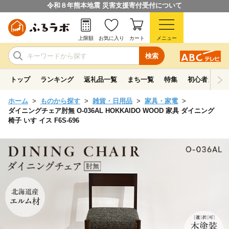
令和８年熊本地震 災害支援寄付受付について
上限額
お気に入り
カート
メニュー
検索
トップ
ランキング
返礼品一覧
まち一覧
特集
初心者ガイド
ホーム
ものから探す
雑貨・日用品
家具・家電
ダイニングチェア肘無 O-036AL HOKKAIDO WOOD 家具 ダイニング
椅子 いす イス F6S-696