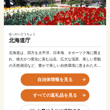
ほっかいどうちょう
北海道庁
北海道は、四方を太平洋、日本海、オホーツク海に囲ま
れ、雄大かつ変化に富む山岳、広大な湿原、美しい景観
の天然湖沼など、豊かで美しい自然環境に恵まれた大地
です。
温帯気候の北限であると同時に、亜寒帯気候の南限に位
自治体情報を見る
置し、年間の平均気温は６～10℃程度、平均降水量は
700～1,700mm程度と、冷涼低湿で梅雨や台風の影響も
すべての返礼品を見る
ほとんどありません。
花が一斉に咲き乱れる春。ラベンダーやライラックの花