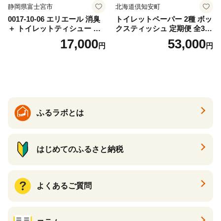
静岡県富士宮市
北海道倶知安町
0017-10-06 エリエール 消臭
トイレットペーパー 2種 ボッ
＋ トイレットティシュー し
クスティッシュ 定期便 全3
っかり香るフレッシュクリア
回 日本製 まとめ買い 防災
17,000
53,000
円
円
の香り ダブル 12ロール×6パ
常備品 日用雑貨 消耗品 生活
ック 72ロール 25m トイレ
必需品 大容量 備蓄 リサイク
ットペーパー パルプ100％ 消
ル ティッシュ ペーパー まと
臭 防臭 日用品 消耗品 備蓄
め買い 雑貨 倶知安町
ふるラボとは
はじめてのふるさと納税
よくあるご質問