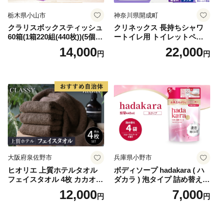
栃木県小山市
神奈川県開成町
クラリスボックスティッシュ
クリネックス 長持ちシャワ
60箱(1箱220組(440枚))(5個入
ートイレ用 トイレットペー
り×12セット)【1256759】
パー（ダブル）64ロール(8ロ
14,000
22,000
円
円
ール×8パック) 開成町 トイレ
ットペーパーダブル 日用品
国産 新生活 ダブル SDGs 備
蓄 防災 エコ 消耗品 生活雑貨
生活用品 無香料 トイレット
ペーパー ダブル といれっと
ぺーぱー トイレ クレシア ト
イレットペーパー [BDBH002
-1]
大阪府泉佐野市
兵庫県小野市
ヒオリエ 上質ホテルタオル
ボディソープ hadakara ( ハ
フェイスタオル 4枚 カカオ
ダカラ ) 泡タイプ 詰め替え 4
【タオル 泉州タオル 吸水 普
40ml×4袋 ボディーソープ 泡
12,000
7,000
円
円
段使い 無地 シンプル 日用品
ボディソープ 泡 日用品 消耗
ふわふわ ふかふか 家族 たお
品 バス用品 大容量 いい 匂い
る 一人暮らし】
ボディ 保湿 LION ライオン