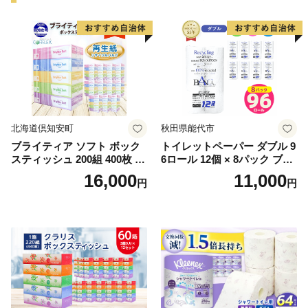
北海道倶知安町
秋田県能代市
ブライティア ソフト ボック
トイレットペーパー ダブル 9
スティッシュ 200組 400枚 60
6ロール 12個 × 8パック ブラ
箱 日本製 まとめ買い ティッ
ンカ 再生紙 100％ 芯あり 日
16,000
11,000
円
円
シュ リサイクル 長持 防災 常
用品 消耗品 無香料 生活用品
備品 日用雑貨 消耗品 生活必
備蓄 秋田県 能代市 送料無料
需品 備蓄 ペーパー 紙 北海道
《能代製紙》
倶知安町 日用品