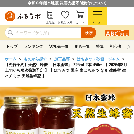
令和８年熊本地震 災害支援寄付受付について
上限額
お気に入り
カート
メニュー
検索
トップ
ランキング
返礼品一覧
まち一覧
特集
初心者ガイド
ホーム
ものから探す
加工品等
はちみつ・砂糖・ジャム
【先行予約】天然生蜂蜜 「日本蜜蜂」 225ml 2本 450ml【 2026年8月
上旬から順次発送予定 】【 はちみつ 国産 生はちみつ なま 生蜂蜜 生
ハチミツ 天然生蜂蜜 】