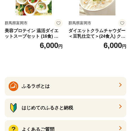
群馬県富岡市
群馬県富岡市
美容プロテイン 温活ダイエ
ダイエットクラムチャウダー
ットスープセット (16食) 小
＜豆乳仕立て＞(24食入) クラ
分け スープ 食べ比べ セット
ムチャウダー 豆乳 ダイエッ
6,000
6,000
円
円
詰合せ クラムチャウダー チ
ト スープ プロテイン たんぱ
ゲ コーン ポタージュ トマト
く質 食物繊維 食品 F20E-799
温活 ダイエット 美容 プロテ
イン 食品 F20E-809
ふるラボとは
はじめてのふるさと納税
よくあるご質問