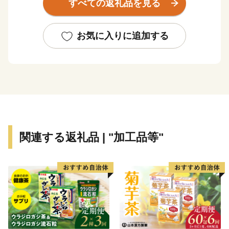
すべての返礼品を見る
【申し込み・返礼品・寄付金受領書について】
本サイトの運営は、下妻市ふるさと納税サポートセンタ
お気に入りに追加する
ーが行っております。
お電話及びメールは、当センターがご対応いたします。
■お電話でのお問い合わせ先
TEL：050-3613-2140
メール：din-furusato@din-group.co.jp
営業時間：月曜～金曜 9:00-17:15
関連する返礼品 | "加工品等"
※土日、祝祭日、年末年始（12/29～1/4）は休業日とな
ります。
【ワンストップ特例申請書について】
下妻市役所 経済部 農業政策課 ふるさと振興係
平日8時30分～17時15分
TEL：0296-43-2111