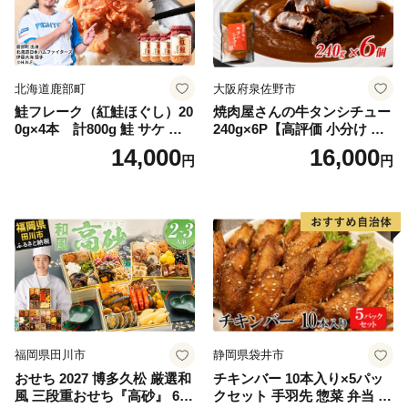
北海道鹿部町
大阪府泉佐野市
鮭フレーク（紅鮭ほぐし）20
焼肉屋さんの牛タンシチュー
0g×4本 計800g 鮭 サケ 鮭
240g×6P【高評価 小分け 惣
ほぐし サケフレーク シャケ
菜 牛たん 一人暮らし 冷凍】
14,000
16,000
円
円
フレーク 鮭フレーク
福岡県田川市
静岡県袋井市
おせち 2027 博多久松 厳選和
チキンバー 10本入り×5パッ
風 三段重おせち『高砂』 6.5
クセット 手羽先 惣菜 弁当 お