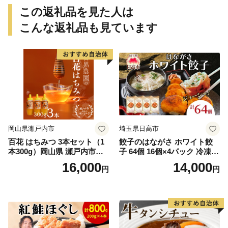
この返礼品を見た人は
こんな返礼品も見ています
岡山県瀬戸内市
埼玉県日高市
百花 はちみつ 3本セット（1
餃子のはながさ ホワイト餃
本300g）岡山県 瀬戸内市産
子 64個 16個×4パック 冷凍
石黒農園 ヨーグルト パン 砂
中華 点心 B級グルメ ご当地
16,000
14,000
円
円
糖の代わり 香り高い いい香
野菜 おつまみ おかず 簡単調
り 季節の花の蜜 トンガリ容
理 時短 リピート 保存 豚肉
器入り
特製 ポーク 大きめ ジューシ
ー ギフト お取り寄せ 日高市