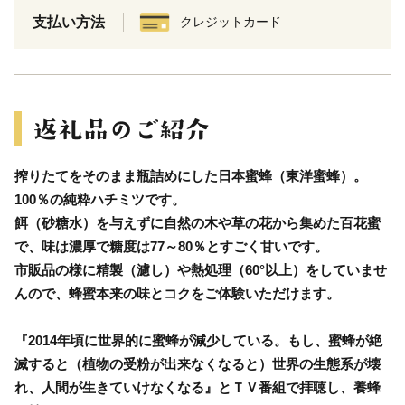
支払い方法
クレジットカード
搾りたてをそのまま瓶詰めにした日本蜜蜂（東洋蜜蜂）。
100％の純粋ハチミツです。
餌（砂糖水）を与えずに自然の木や草の花から集めた百花蜜
で、味は濃厚で糖度は77～80％とすごく甘いです。
市販品の様に精製（濾し）や熱処理（60°以上）をしていませ
んので、蜂蜜本来の味とコクをご体験いただけます。
『2014年頃に世界的に蜜蜂が減少している。もし、蜜蜂が絶
滅すると（植物の受粉が出来なくなると）世界の生態系が壊
れ、人間が生きていけなくなる』とＴＶ番組で拝聴し、養蜂