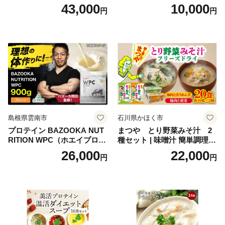
寸 3段重 2～3人前 おせち料
かず お酒 おつまみ ギフト キ
43,000
10,000
円
円
理 重箱 お正月 冷凍おせち 縁
ャンプ アウトドア キャンプ
起物 祝箸付 福岡 お節 オセチ
飯 保存食 非常食 鶏肉 肉 お
oseti osechi お祝い 迎春おせ
肉 鶏 人気 厳選 静岡県袋井市
ち 本格おせち おせち予約 年
末 年始 お取り寄せ 新春 贅沢
おせち こだわりおせち 惣菜
老舗おせち ふるさと納税お
せち 御節 お節料理 正月 調理
不要 おせち料理2027
島根県雲南市
石川県かほく市
プロテイン BAZOOKA NUT
まつや とり野菜みそ汁 2
RITION WPC（ホエイプロテ
種セット | 味噌汁 簡単調理
イン）＜プレーン＞ 900g｜
お味噌 おみそ みそ とり野菜
26,000
22,000
円
円
バズーカ岡田監修・植物由来
時短料理 時短ごはん ご当地
の甘味料使用・国内製造 島
フリーズドライ
根県雲南市/株式会社アルプ
ロン [AIEN005]