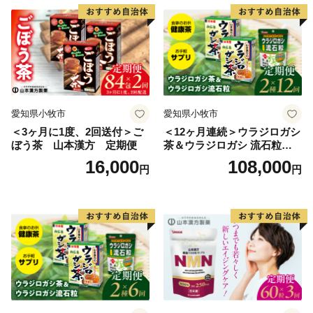
愛知県小牧市
愛知県小牧市
＜3ヶ月に1度、2回送付＞ご
＜12ヶ月連続＞ウラジロガシ
ぼう茶 山本漢方 定期便
茶＆ウラジロガシ 流石粒
山本漢方 定期便
16,000
108,000
円
円