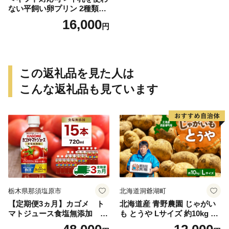
ない平飼い卵プリン 2種類セ
ット計6個 129-F289
16,000
円
この返礼品を見た人は
こんな返礼品も見ています
栃木県那須塩原市
北海道洞爺湖町
【定期便3ヵ月】カゴメ ト
北海道産 青野農園 じゃがい
マトジュース食塩無添加 72
も とうや Lサイズ 約10kg 20
0ml PET×15本 1ケース 毎月
26年10月初旬～12月下旬頃お