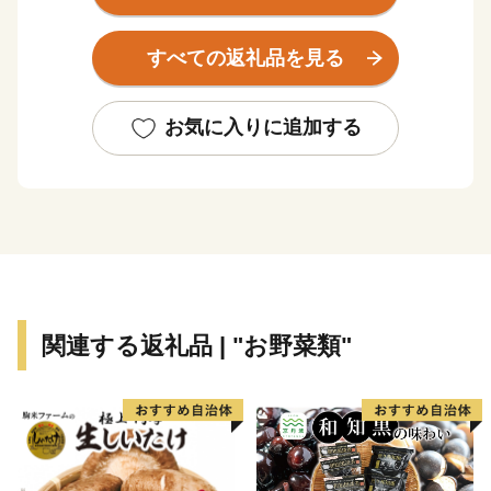
の香りが漂う焼き物などを市内の随所で見ることができ
る風光明媚なまちです。
すべての返礼品を見る
全国的に評判の高い伊万里牛は、肉質はきめ細かで柔ら
かく、とろけるほどの美味しさです。由緒ある枝肉共励
お気に入りに追加する
会で多くの賞に輝くなど、伊万里を代表する特産物で
す。
大川内山は、伊万里焼の窯元が軒を連ねており、楽しみ
ながら散策ができます。「秘窯の里」にふさわしい山水
画のような風景と窯場の煙突が印象的です。
関連する返礼品 | "お野菜類"