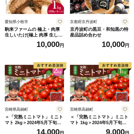
愛知県小牧市
京都府京丹波町
駒来ファームの 極上・肉厚
京丹波町の黒豆・和知黒の特
生しいたけ[極上 肉厚 生しい
産品詰め合わせ
たけ 生シイタケ 生椎茸 安心
10,000
10,000
円
円
安全 国産 採れたて 新鮮 きの
こ 野菜]
宮崎県高鍋町
宮崎県高鍋町
＜「完熟ミニトマト」ミニト
＜「完熟ミニトマト」ミニト
マト 2kg＞2024年5月下旬迄
マト 1kg＞2024年5月下旬迄
に順次出荷 野菜ソムリエサ
に順次出荷 野菜ソムリエサ
14,000
9,000
円
円
ミット アルル・リリカ共に
ミット アルル・リリカ共に