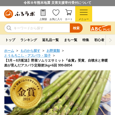
令和８年熊本地震 災害支援寄付受付について
上限額
お気に入り
カート
メニュー
検索
トップ
ランキング
返礼品一覧
まち一覧
特集
初心者ガイド
ホーム
ものから探す
お野菜類
とうもろこし・アスパラ・茄子
【3月～8月配送】野菜ソムリエサミット『金賞』受賞、自噴水と寒暖
差が育んだアスパラ定期便1kg×6回 999-B854