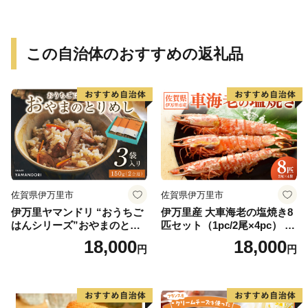
この自治体のおすすめの返礼品
佐賀県伊万里市
佐賀県伊万里市
伊万里ヤマンドリ “おうちご
伊万里産 大車海老の塩焼き8
はんシリーズ”おやまのとり
匹セット（1pc/2尾×4pc） 01
めし 016-G285
0-C167
18,000
18,000
円
円