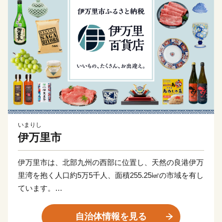
いまりし
伊万里市
伊万里市は、北部九州の西部に位置し、天然の良港伊万
里湾を抱く人口約5万5千人、面積255.25㎢の市域を有し
ています。
古伊万里や石炭の積出港として栄え、「古伊万里文化」
自治体情報を見る