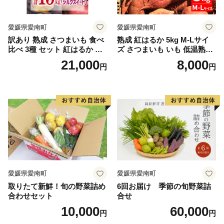
愛媛県愛南町
愛媛県愛南町
訳あり 熟成 さつまいも 食べ
熟成 紅はるか 5kg M-Lサイ
比べ 3種 セット 紅はるか 安
ズ さつまいも いも 低温熟成
納芋 シルクスイート 合計 15
完全熟成収穫 甘い 糖度 焼き
21,000
8,000
円
円
kg サイズ混合 サツマイモ 焼
芋 やきいも スイートポテト
き芋 干し芋 丸干し 冷凍焼き
おやつ 高糖度 料理 国産 愛媛
芋 冷やし焼き芋 やきいも 蜜
県 愛南町 青果市場
芋 ほしいも スイートポテト
いも天 サイズミックス 甘い
ねっとり 生芋 新芋 あんのう
いも 甘藷 べにはるか スイー
ツ 国産 糖度 産地直送 農家直
送 数量限定 21000円 愛媛 愛
南 ミッチーのおみかん畑
愛媛県愛南町
愛媛県愛南町
取りたて新鮮！旬の野菜詰め
6回お届け 季節の旬野菜詰
合わせセット
合せ
10,000
60,000
円
円