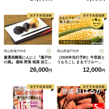
銀賞受賞！！(2023年11月開
銀賞受賞！！(2023年11月開
催)1回食べてみらんね？宮崎
催)1回食べてみらんね？宮崎
県 高鍋町産 産地直送 有機肥
県 高鍋町産 産地直送 有機肥
料使用 高糖度 西森農園
料使用 高糖度 西森農園
岡山県瀬戸内市
岡山県瀬戸内市
厳選発酵黒にんにく『瀬戸内
［2026年先行予約］牛窓産と
の風』 薬味 野菜 根菜 加工食
うもろこし まるでフルー
品
ツ！最高糖度25度超え 生で
26,000
12,000
円
円
甘い、茹でて美味い！ 黄色
とうもろこし 「桃太郎コー
ン」約4kg（8〜12本入り）
野菜