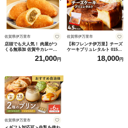
佐賀県伊万里市
佐賀県伊万里市
店頭でも大人気！ 肉屋がつ
【和フレンチ伊万里】チーズ
くる無添加 佐賀牛カレーパ
ケーキブリュレタルト 015-F
ン 10個 数量限定 155-J696
205
21,000
18,000
円
円
佐賀県伊万里市
＜ギフト対応可＞牛乳を使わ