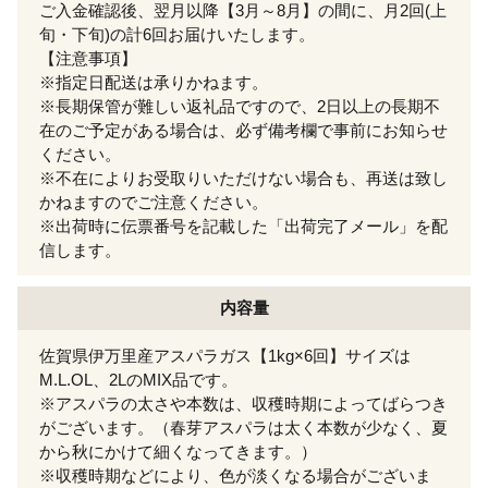
ご入金確認後、翌月以降【3月～8月】の間に、月2回(上
旬・下旬)の計6回お届けいたします。
【注意事項】
※指定日配送は承りかねます。
※長期保管が難しい返礼品ですので、2日以上の長期不
在のご予定がある場合は、必ず備考欄で事前にお知らせ
ください。
※不在によりお受取りいただけない場合も、再送は致し
かねますのでご注意ください。
※出荷時に伝票番号を記載した「出荷完了メール」を配
信します。
内容量
佐賀県伊万里産アスパラガス【1kg×6回】サイズは
M.L.OL、2LのMIX品です。
※アスパラの太さや本数は、収穫時期によってばらつき
がございます。（春芽アスパラは太く本数が少なく、夏
から秋にかけて細くなってきます。）
※収穫時期などにより、色が淡くなる場合がございま