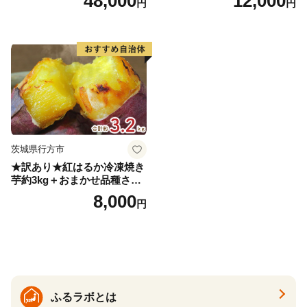
48,000
12,000
円
円
届く 3ヵ月 3回コース ns001-
届け 先行予約 北海道 ジャガ
005 【 KAGOME 野菜ジュー
イモ トウヤ 馬鈴薯 ポテト 芋
ス 】
いも イモ 黄色 旬 野菜 農作
物 産地直送 お取り寄せ 国産
茨城県行方市
★訳あり★紅はるか冷凍焼き
芋約3kg＋おまかせ品種さつ
まいも 合計約3.2kg｜さつ
8,000
円
まいも サツマイモ さつま芋
焼き芋 やきいも 冷凍 冷凍焼
き芋 訳あり 訳アリ 紅はるか
茨城県 行方市(EY-25)
ふるラボとは