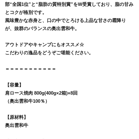
部“全国1位”と“脂肪の質特別賞”をW受賞しており、脂の甘み
とコクが格別です。
風味豊かな赤身と、口の中でとろける上品な甘さの霜降り
が、抜群のバランスの奥出雲和牛。
アウトドアやキャンプにもオススメ☆
こだわりの逸品をどうぞご堪能ください。
＝＝＝＝＝＝＝＝＝＝＝
【容量】
肩ロース焼肉 800g(400g×2箱)×8回
（奥出雲和牛100％）
【原材料】
奥出雲和牛