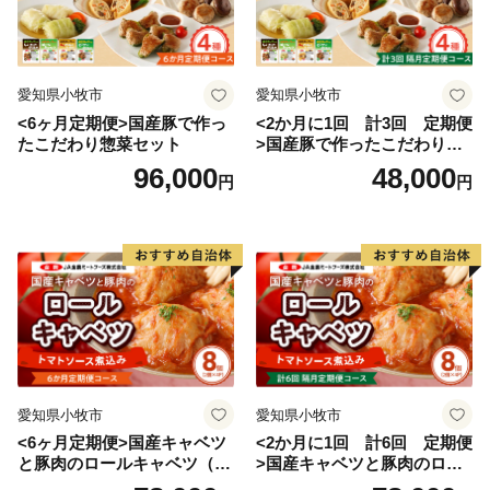
し出ください。
▼詳細なプライバシーポリシー・個人情報の取り扱いに
ついて
愛知県小牧市
愛知県小牧市
当町公式ホームページにて公開しております。あわせて
<6ヶ月定期便>国産豚で作っ
<2か月に1回 計3回 定期便
たこだわり惣菜セット
>国産豚で作ったこだわり惣
ご確認ください。
菜セット
96,000
48,000
円
円
【お問い合わせ先】
奥出雲町 商工観光課 ふるさと応援寄附担当
E-mail：furusato@town.okuizumo.shimane.jp
愛知県小牧市
愛知県小牧市
<6ヶ月定期便>国産キャベツ
<2か月に1回 計6回 定期便
と豚肉のロールキャベツ（4P
>国産キャベツと豚肉のロー
入り）
ルキャベツ（4P入り）