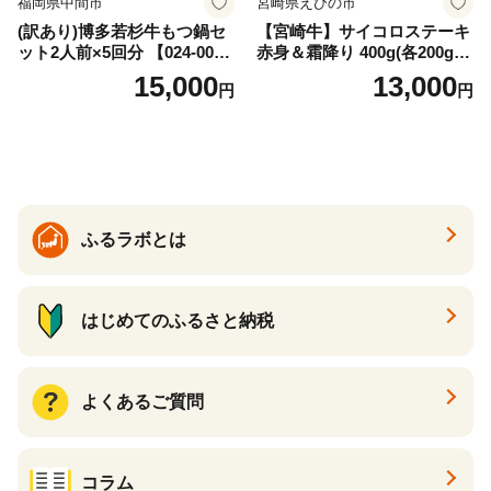
福岡県中間市
宮崎県えびの市
(訳あり)博多若杉牛もつ鍋セ
【宮崎牛】サイコロステーキ
ット2人前×5回分 【024-002
赤身＆霜降り 400g(各200g×
7】
１P 計2P) 真空パック 冷凍
15,000
13,000
円
円
ふるラボとは
はじめてのふるさと納税
よくあるご質問
コラム