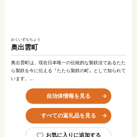
おくいずもちょう
奥出雲町
奥出雲町は、現在日本唯一の伝統的な製鉄法であるたた
ら製鉄を今に伝える『たたら製鉄の町』として知られて
います。
本町は、斐伊川源流を有する島根県東部中国山麓部に位
自治体情報を見る
置し、この環境を背景とした豊富な砂鉄と水源により、
古くは出雲国風土記の時代から製鉄を生業にしてきまし
すべての返礼品を見る
た。
『たたら製鉄』で必要とされる砂鉄は、山地の山肌を削
って採掘し、『鉄穴流し』と呼ばれる斐伊川から水路を
お気に入りに追加する