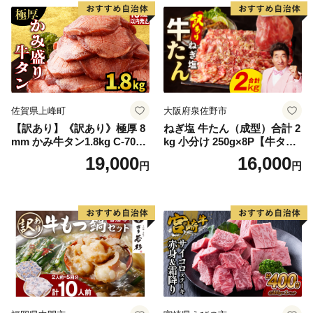
厚切り タン
佐賀県上峰町
大阪府泉佐野市
【訳あり】《訳あり》極厚 8
ねぎ塩 牛たん（成型）合計 2
mm かみ牛タン1.8kg C-709-
kg 小分け 250g×8P【牛タン
AS
牛肉 焼肉用 薄切り 訳あり サ
19,000
16,000
円
円
イズ不揃い】