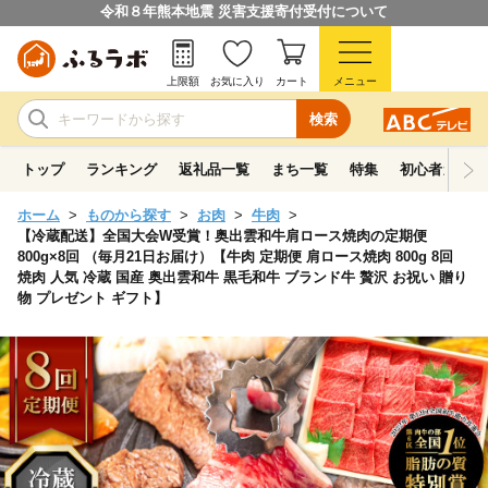
令和８年熊本地震 災害支援寄付受付について
上限額
お気に入り
カート
メニュー
検索
トップ
ランキング
返礼品一覧
まち一覧
特集
初心者ガイド
ホーム
ものから探す
お肉
牛肉
【冷蔵配送】全国大会W受賞！奥出雲和牛肩ロース焼肉の定期便
800g×8回 （毎月21日お届け）【牛肉 定期便 肩ロース焼肉 800g 8回
焼肉 人気 冷蔵 国産 奥出雲和牛 黒毛和牛 ブランド牛 贅沢 お祝い 贈り
物 プレゼント ギフト】