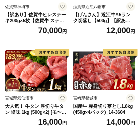
佐賀県神埼市
滋賀県近江八幡市
【訳あり】佐賀牛ヒレステー
【げんさん】近江牛A5ラン
キ200g×5枚【佐賀牛 ステー
ク切落し【500g】【訳あり】
キ ブランド肉 ヒレ肉 フィレ
【DG12W】
70,000
12,000
円
円
肉 ジューシー ヘルシー】(H0
65175)
宮城県気仙沼市
宮崎県都城市
大人気！ 牛タン 厚切り牛タ
国産牛 赤身切り落とし1.8kg
ン 塩味 1kg (500g×2) [モ〜ラ
(450g×4パック)_14-3604
ンド 宮城県 気仙沼市 205646
16,000
14,000
円
円
60] 肉 牛肉 精肉 牛たん 牛タ
ン塩 牛たん塩 冷凍 焼肉 BB
Q アウトドア バーベキュー