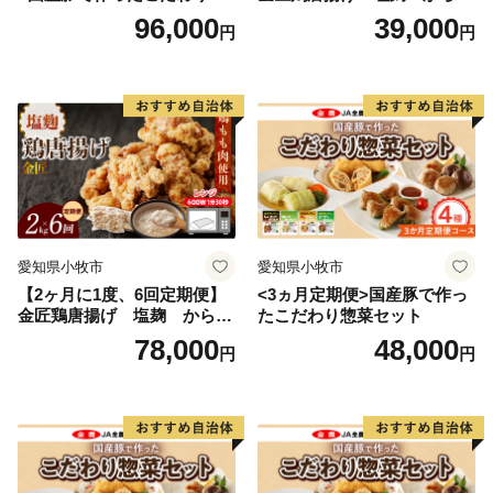
ご案内など、ふるさと納税関連業務を円滑に行うために
菜セット
げ
96,000
39,000
円
円
必要な範囲でのみ、個人情報を利用します。
2. 管理体制
当町は、個人情報保護法および奥出雲町個人情報保護条
例に則り、個人情報の不正アクセス・漏えい・紛失等を
防止するための安全管理措置を講じます。
3. 第三者への提供
愛知県小牧市
愛知県小牧市
当町は、関係法令に基づく場合を除き、寄附者様の同意
【2ヶ月に1度、6回定期便】
<3ヵ月定期便>国産豚で作っ
なく個人情報を第三者に提供いたしません。ただし、返
金匠鶏唐揚げ 塩麹 からあ
たこだわり惣菜セット
礼品の発送や広報関連業務などを委託する場合がありま
げ
78,000
48,000
円
円
すが、その際は委託先を適切に監督します。
4. 開示・訂正・利用停止等
個人情報に関する開示・訂正・利用停止のご要望や、そ
の他お問い合わせにつきましては、下記連絡先までお申