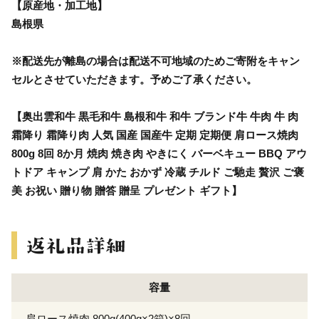
【原産地・加工地】
島根県
※配送先が離島の場合は配送不可地域のためご寄附をキャン
セルとさせていただきます。予めご了承ください。
【奥出雲和牛 黒毛和牛 島根和牛 和牛 ブランド牛 牛肉 牛 肉
霜降り 霜降り肉 人気 国産 国産牛 定期 定期便 肩ロース焼肉
800g 8回 8か月 焼肉 焼き肉 やきにく バーベキュー BBQ アウ
トドア キャンプ 肩 かた おかず 冷蔵 チルド ご馳走 贅沢 ご褒
美 お祝い 贈り物 贈答 贈呈 プレゼント ギフト】
容量
肩ロース焼肉 800g(400g×2箱)×8回