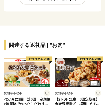
引いて引き込んだ水流を利用した手法で採取します。
砂鉄の採取後、緩やかになった地形と水路を利用し、
米、ソバ、大豆などを栽培したことが、現在の本町の豊
かな里山風景を作り出しました。
山地からしみ出るミネラルたっぷり含んだ水に育まれた
これらの農産物は、高い評価を頂いております。
関連する返礼品 | "お肉"
豊かな自然と歴史を守り、町民の方々が生き生きとでき
る町づくりへのご協力を宜しくお願いします。
【奥出雲町 プライバシーポリシー（概要）】
奥出雲町ふるさと納税（以下「当町」といいます）は、
寄附者様からお預かりした個人情報を適切に管理するた
め、次のとおり基本的な方針を定めています。
愛知県小牧市
愛知県小牧市
1. 利用目的
<2か月に1回 計6回 定期便
【2ヶ月に1度、3回定期便】
当町は、寄附金の受付や返礼品の発送、イベント情報の
>国産豚で作ったこだわり惣
金匠鶏唐揚げ 塩麹 からあ