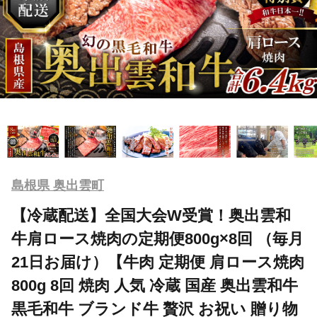
島根県 奥出雲町
【冷蔵配送】全国大会W受賞！奥出雲和
牛肩ロース焼肉の定期便800g×8回 （毎月
21日お届け）【牛肉 定期便 肩ロース焼肉
800g 8回 焼肉 人気 冷蔵 国産 奥出雲和牛
黒毛和牛 ブランド牛 贅沢 お祝い 贈り物