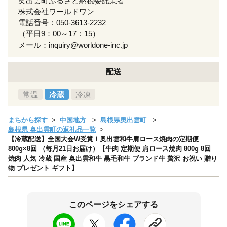
奥出雲町ふるさと納税委託業者
株式会社ワールドワン
電話番号：050-3613-2232
（平日9：00～17：15）
メール：inquiry@worldone-inc.jp
配送
常温
冷蔵
冷凍
まちから探す
中国地方
島根県奥出雲町
島根県 奥出雲町の返礼品一覧
【冷蔵配送】全国大会W受賞！奥出雲和牛肩ロース焼肉の定期便
800g×8回 （毎月21日お届け）【牛肉 定期便 肩ロース焼肉 800g 8回
焼肉 人気 冷蔵 国産 奥出雲和牛 黒毛和牛 ブランド牛 贅沢 お祝い 贈り
物 プレゼント ギフト】
このページをシェアする