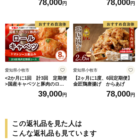
78,000
78,000
円
円
愛知県小牧市
愛知県小牧市
<2か月に1回 計3回 定期便
【2ヶ月に1度、6回定期便】
>国産キャベツと豚肉のロー
金匠鶏唐揚げ からあげ
ルキャベツ（4P入り）
39,000
78,000
円
円
この返礼品を見た人は
こんな返礼品も見ています