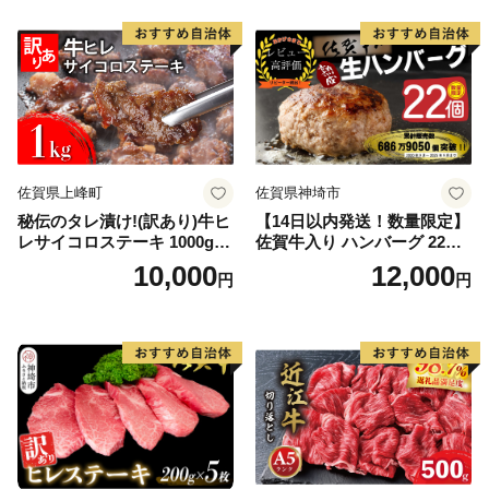
佐賀県上峰町
佐賀県神埼市
秘伝のタレ漬け!(訳あり)牛ヒ
【14日以内発送！数量限定】
レサイコロステーキ 1000g
佐賀牛入り ハンバーグ 22個
【B-1098-AS】
2.6kg(120g×22個)【佐賀牛
10,000
12,000
円
円
黒毛和牛 ブランド牛 九州 ハ
ンバーグ 牛肉 豚肉 国産 お弁
当 おかず 惣菜 おすすめ 人
気】(H083106)