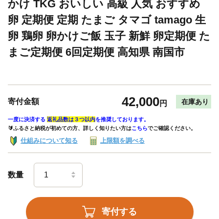
かけ TKG おいしい 高級 人気 おすすめ
卵 定期便 定期 たまご タマゴ tamago 生
卵 鶏卵 卵かけご飯 玉子 新鮮 卵定期便 た
まご定期便 6回定期便 高知県 南国市
42,000
寄付金額
在庫あり
円
一度に決済する
返礼品数は３つ以内
を推奨しております。
🔰ふるさと納税が初めての方、詳しく知りたい方は
こちら
でご確認ください。
仕組みについて知る
上限額を調べる
数量
寄付する