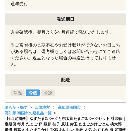
通年受付
発送期日
入金確認後、翌月より6ヶ月連続で発送いたします。
※ご寄附後の長期不在やお受け取りができないお日にち
がある場合は、備考欄もしくはお問い合わせにてご連絡
ください。返品となった場合の再送は行っておりませ
ん。
配送
常温
冷蔵
冷凍
まちから探す
四国地方
高知県南国市
高知県 南国市の返礼品一覧
【6回定期便】ゆずたま2パックと桃太郎たまご3パックセット 計30個 |
定期便 毎月 たまご 卵 鶏卵 柚子 風味 赤玉 たまごかけごはん 桃太郎
優勝 殿堂入り たまごかけ TKG おいしい 高級 人気 おすすめ 卵 定期便