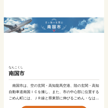
なんこくし
南国市
南国市は、空の玄関・高知龍馬空港、陸の玄関・高知
自動車道南国ＩＣを擁し、また、市の中心部に位置する
ごめん町には、ＪＲ線と県東部に伸びるごめん・なはり
線が連結する「ごめん駅」や、高知のお城下へと走る路