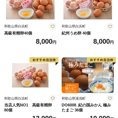
和歌山県白浜町
和歌山県白浜町
高級有精卵40個
紀州うめ卵 40個
8,000
8,000
円
円
和歌山県白浜町
和歌山県湯浅町
当店人気NO1 高級有精卵
DO6008_紀の国みかん 極み
80個
たまご 36個