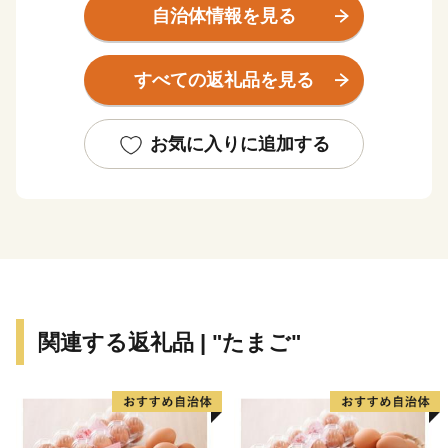
面電車の始発駅「ごめん町駅」などがあり、土佐の旅の
自治体情報を見る
玄関口として大きな役割を果たしています。
かつて土佐の国庁として栄えてきたこの街には、いに
すべての返礼品を見る
しえの息吹を伝える多くの歴史遺産が点在し、土佐の稲
作発祥の地と言われる高知平野では、全国一早い新米や
日本一の施設園芸野菜などが、豊かな食の実りを育んで
お気に入りに追加する
います。
応援よろしくお願いいたします！
関連する返礼品 | "たまご"