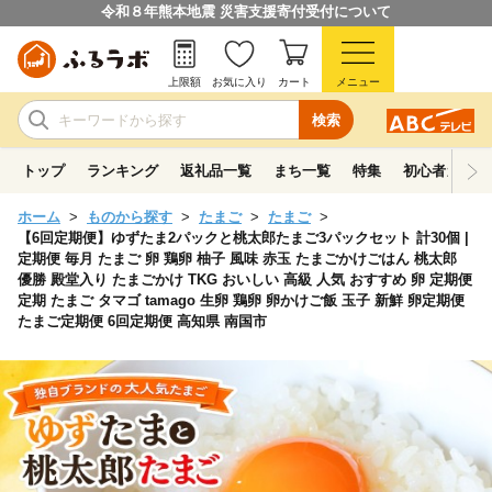
令和８年熊本地震 災害支援寄付受付について
上限額
お気に入り
カート
メニュー
検索
トップ
ランキング
返礼品一覧
まち一覧
特集
初心者ガイド
ホーム
ものから探す
たまご
たまご
【6回定期便】ゆずたま2パックと桃太郎たまご3パックセット 計30個 |
定期便 毎月 たまご 卵 鶏卵 柚子 風味 赤玉 たまごかけごはん 桃太郎
優勝 殿堂入り たまごかけ TKG おいしい 高級 人気 おすすめ 卵 定期便
定期 たまご タマゴ tamago 生卵 鶏卵 卵かけご飯 玉子 新鮮 卵定期便
たまご定期便 6回定期便 高知県 南国市