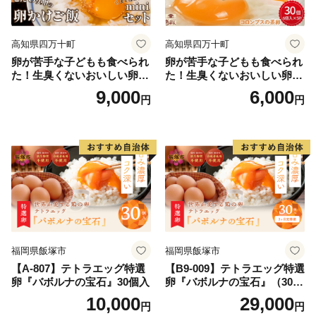
高知県四万十町
高知県四万十町
卵が苦手な子どもも食べられ
卵が苦手な子どもも食べられ
た！生臭くないおいしい卵を
た！生臭くないおいしい卵 6
味わう卵かけご飯ミニセット
個入×5P／Gbn-A03
9,000
6,000
円
円
(卵6個×2P、お米2合×1P、醤
油×1本、塩×1P)【お届け日
指定可能】／Gbn-B20
福岡県飯塚市
福岡県飯塚市
【A-807】テトラエッグ特選
【B9-009】テトラエッグ特選
卵『バボルナの宝石』30個入
卵『バボルナの宝石』（30
個/月）【3カ月定期便】
10,000
29,000
円
円