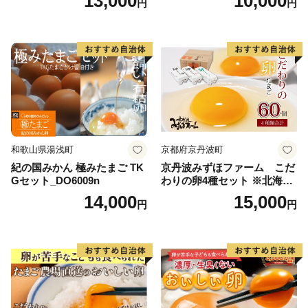
13,000
10,000
円
円
和歌山県湯浅町
京都府京丹波町
紀の国みかん 極みたまご TK
京丹波みずほファーム こだ
Gセット_DO6009n
わりの卵4種セット ※北海
道・沖縄・その他離島は配送
14,000
15,000
円
円
不可