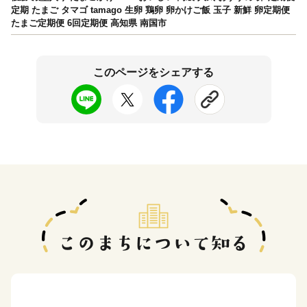
定期 たまご タマゴ tamago 生卵 鶏卵 卵かけご飯 玉子 新鮮 卵定期便
たまご定期便 6回定期便 高知県 南国市
このページをシェアする