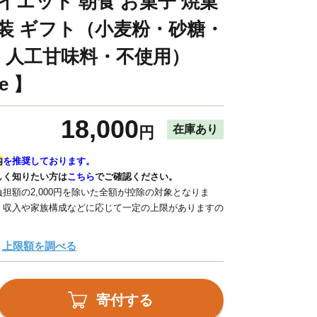
イエット 朝食 お菓子 焼菓
包装 ギフト（小麦粉・砂糖・
・人工甘味料・不使用）
e 】
18,000
在庫あり
円
内
を推奨しております。
しく知りたい方は
こちら
でご確認ください。
担額の2,000円を除いた全額が控除の対象となりま
、収入や家族構成などに応じて一定の上限がありますの
上限額を調べる
寄付する