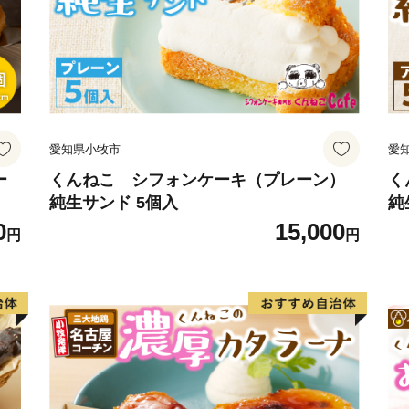
す。
豊岡市長
愛知県小牧市
愛
ー
くんねこ シフォンケーキ（プレーン）
く
純生サンド 5個入
純
0
15,000
円
円