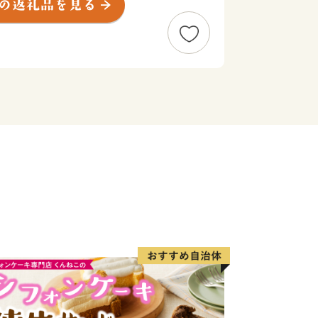
るためには、６つの条件が必要である
されていること。
文化が守られ、新しい工夫が加わり、
造され、人々が楽しんでいること。
支え合うリベラルな気風がまちに満ち
すくすくと育っていること。
の愛着を育み、豊岡で世界と出会って
、豊岡は世界で輝くことができるはず
せて目指す都市像に向かっていきま