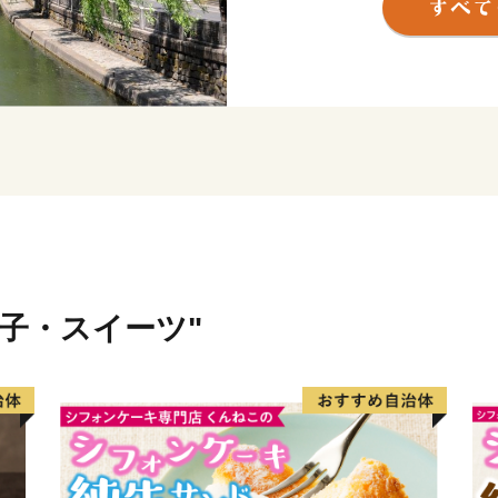
豊岡が小さな世界都市とな
と考えています。
１．自然との共生が徹底
２．地域の歴史、伝統、
引き継がれていること。
３．優れた文化芸術が創
４．多様性を受け入れ、
ていること。
５．内発型の地域産業が
菓子・スイーツ"
６．子どもたちが地域へ
いること。
これらの状態を達成すれば
です。
私たちは、みんなの力を合