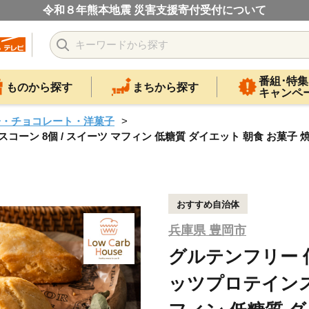
令和８年熊本地震 災害支援寄付受付について
番組･特集
ものから探す
まちから探す
キャンペ
子・チョコレート・洋菓子
ーン 8個 / スイーツ マフィン 低糖質 ダイエット 朝食 お菓子
おすすめ自治体
兵庫県 豊岡市
グルテンフリー 
ッツプロテインスコ