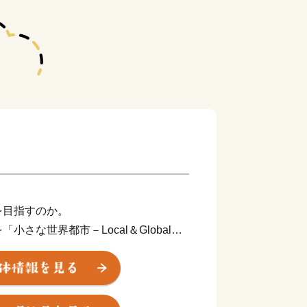
目指すのか。
さな世界都市－Local＆Global
小さな」を「Local」と訳しています。
根ざしながら、世界で輝き「小さくて
した態度のまちを創ろうということで