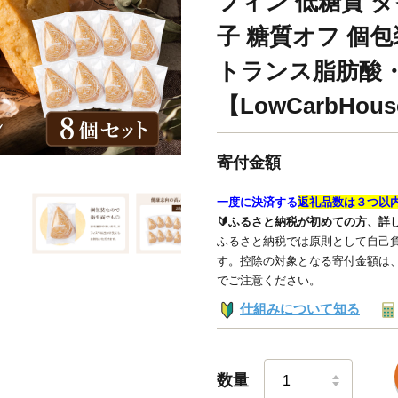
フィン 低糖質 ダ
子 糖質オフ 個
トランス脂肪酸
【LowCarbHous
寄付金額
一度に決済する
返礼品数は３つ以
🔰ふるさと納税が初めての方、詳
ふるさと納税では原則として自己負
す。控除の対象となる寄付金額は
でご注意ください。
仕組みについて知る
数量