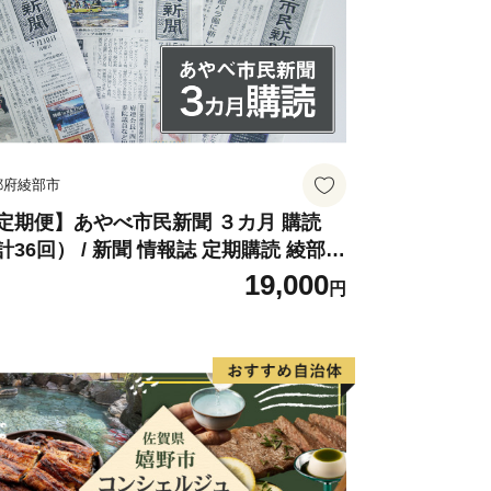
都府綾部市
定期便】あやべ市民新聞 ３カ月 購読
計36回） / 新聞 情報誌 定期購読 綾部市
 株式会社あやべ市民新聞社［BSCB00
19,000
円
］