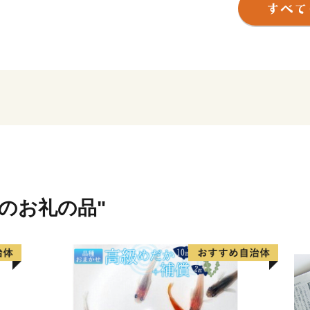
このような本市を「ぜひ応
身の方や本市の施策にご賛
税」にのせ、本市を応援い
寄附していただいた方へは
る」、「味わう」ことで、
ていただいております。「
だ！」と再発見していただ
皆さまの想いを、福祉や芸
に活用させていただき、施
域のお礼の品"
よろしくお願いいたします
※本市では、いかなる理由
（キャンセル）及び寄附金
い。