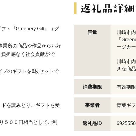
reenery Gift』（グ
容量
川崎市内
「Gree
事業所の商品や作品からお好
ージカー
、負担感なく社会貢献がで
川崎市内
きな商品
イプのギフトを6枚セットで
消費期限
有効期限
ードを読みとり、ギフトを受
事業者
青葉ギフ
り５００円相当としてご利
返礼品ID
6925550