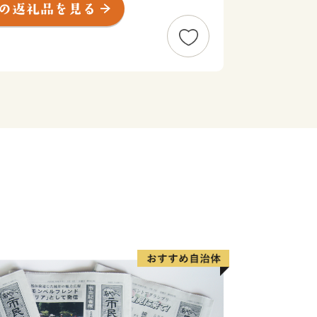
援したい！」と思ってくださる、本市出
同くださる皆さまの想いを「ふるさと納
ただければと存じます。
、「川崎の魅力」を「観る」、「体験す
川崎らしさを体感できる機会を用意させ
川崎にはこんなにいいものがあるん
きたいと存じます。
術・文化、環境をはじめさまざまな分野
策に反映させてまいりますので、応援を
。
があっても、お申込後の寄附の取り下げ
の返金は致しかねますので御注意くださ