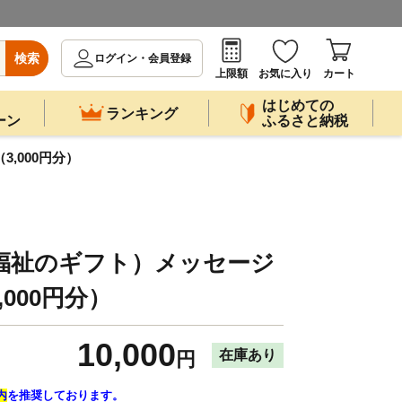
検索
ログイン・会員登録
上限額
お気に入り
カート
はじめての
ランキング
ーン
ふるさと納税
3,000円分）
ift（福祉のギフト）メッセージ
000円分）
10,000
在庫あり
円
内
を推奨しております。