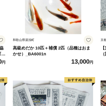
和歌山県湯浅町
京
業協
高級めだか 10匹＋補償 2匹（品種はおま
【
 3
かせ）_BA6001n
（
外
/
0
13,000
円
円
プ
1