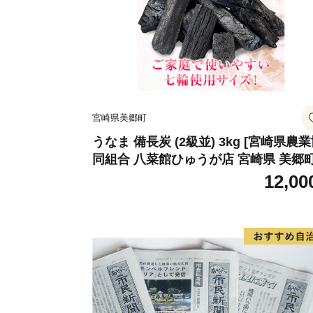
宮崎県美郷町
うなま 備長炭 (2級並) 3kg [宮崎県農
同組合 八菜館ひゅうが店 宮崎県 美郷町
1ap0012] BBQ 七輪 焼肉 高火力 遠赤
12,00
線 長時間 燃焼 煙少 消臭 白炭 キャン
バーベキュー 宮崎県 産 送料無料