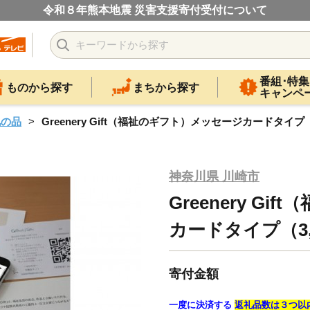
令和８年熊本地震 災害支援寄付受付について
番組･特集
ものから探す
まちから探す
キャンペ
礼の品
Greenery Gift（福祉のギフト）メッセージカードタイプ（
神奈川県 川崎市
Greenery G
カードタイプ（3,
寄付金額
一度に決済する
返礼品数は３つ以