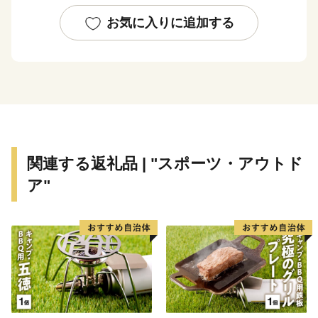
尼崎城の整備等に活用する基金のほか、
全国でも珍しい、犬・猫の殺処分ゼロを目指すなどの動
お気に入りに追加する
物愛護に関する
基金などがあります。
■蘇る、尼崎城
1618年に戸田氏鉄によって、
三重の堀、四層の天守を持つ尼崎城が築かれました。
敷地は甲子園球場の約3.5倍もの大きさがあったようで
関連する返礼品 | "スポーツ・アウトド
す。
ア"
明治の廃城令により、今はその姿を見ることはできなく
なりましたが、
当時の尼崎城西三の丸エリアにあたる尼崎城址公園内に
本丸の一部である
天守が整備されることとなり、
平成31年3月、400年の時を越えてついに尼崎城が蘇り
ました。