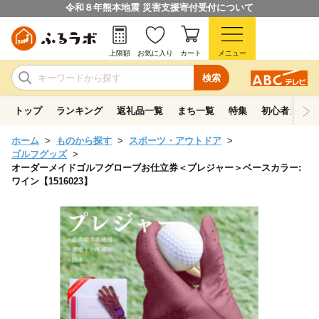
令和８年熊本地震 災害支援寄付受付について
上限額
お気に入り
カート
メニュー
検索
トップ
ランキング
返礼品一覧
まち一覧
特集
初心者ガイド
ホーム
ものから探す
スポーツ・アウトドア
ゴルフグッズ
オーダーメイドゴルフグローブお仕立券＜プレジャー＞ベースカラー:
ワイン【1516023】