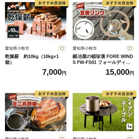
愛知県小牧市
愛知県小牧市
乾燥薪 約10kg（10kg×1
鍛冶屋の頓珍漢 FORE WIND
箱）
S FW-FS01 フォールディン
グ キャンプストーブ専用 五
7,000
15,000
円
円
徳リング