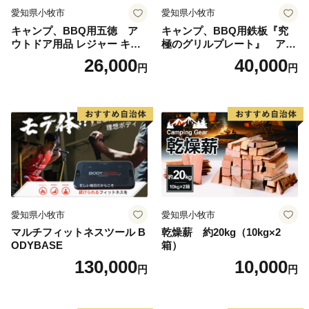
愛知県小牧市
愛知県小牧市
キャンプ、BBQ用五徳 ア
キャンプ、BBQ用鉄板『究
ウトドア用品 レジャー キャ
極のグリルプレート』 アウ
ンプ バーベキュー BBQ 五徳
トドア用品 レジャー キャン
26,000
40,000
円
円
プ バーベキュー BBQ 鉄板
愛知県小牧市
愛知県小牧市
マルチフィットネスツール B
乾燥薪 約20kg（10kg×2
ODYBASE
箱）
130,000
10,000
円
円