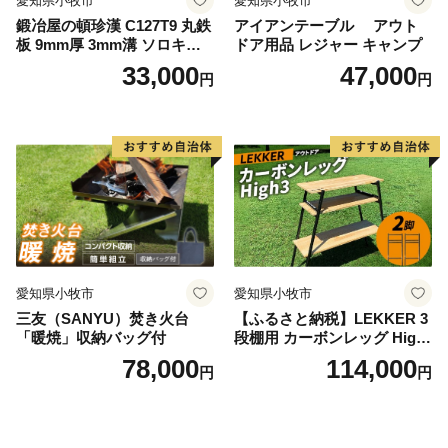
愛知県小牧市
愛知県小牧市
鍛冶屋の頓珍漢 C127T9 丸鉄
アイアンテーブル アウト
板 9mm厚 3mm溝 ソロキャ
ドア用品 レジャー キャンプ
ンプ用 専用ハンドル付き ス
33,000
47,000
円
円
ノーピーク アルミパーソナ
ルクッカーサイズ
愛知県小牧市
愛知県小牧市
三友（SANYU）焚き火台
【ふるさと納税】LEKKER 3
「暖焼」収納バッグ付
段棚用 カーボンレッグ High
3 2脚 キャンプ アウトドア ソ
78,000
114,000
円
円
ロキャン カーボン アウトド
ア用品 レジャー 軽量 丈夫 持
ち運び 野外 キャンプギア テ
ーブル板用 絆ウェルド 愛知