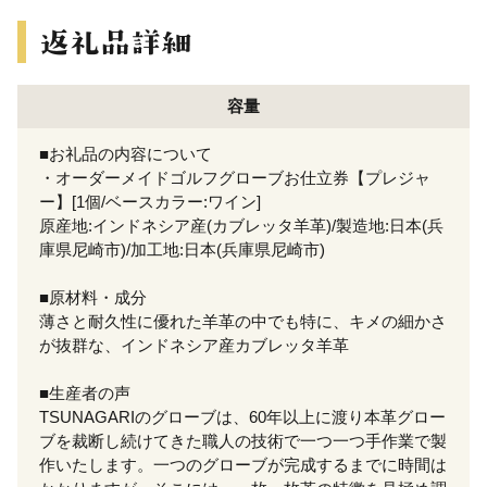
容量
■お礼品の内容について
・オーダーメイドゴルフグローブお仕立券【プレジャ
ー】[1個/ベースカラー:ワイン]
原産地:インドネシア産(カブレッタ羊革)/製造地:日本(兵
庫県尼崎市)/加工地:日本(兵庫県尼崎市)
■原材料・成分
薄さと耐久性に優れた羊革の中でも特に、キメの細かさ
が抜群な、インドネシア産カブレッタ羊革
■生産者の声
TSUNAGARIのグローブは、60年以上に渡り本革グロー
ブを裁断し続けてきた職人の技術で一つ一つ手作業で製
作いたします。一つのグローブが完成するまでに時間は