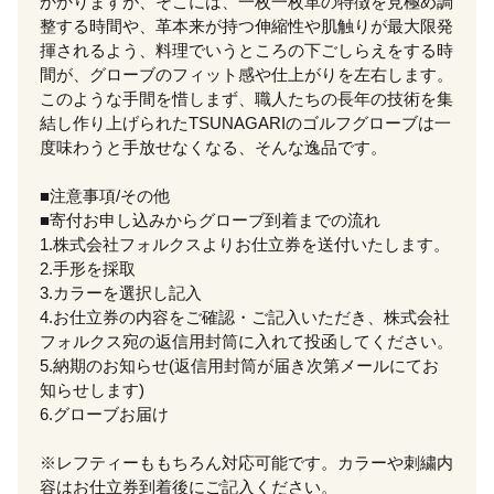
かかりますが、そこには、一枚一枚革の特徴を見極め調
整する時間や、革本来が持つ伸縮性や肌触りが最大限発
揮されるよう、料理でいうところの下ごしらえをする時
間が、グローブのフィット感や仕上がりを左右します。
このような手間を惜しまず、職人たちの長年の技術を集
結し作り上げられたTSUNAGARIのゴルフグローブは一
度味わうと手放せなくなる、そんな逸品です。
■注意事項/その他
■寄付お申し込みからグローブ到着までの流れ
1.株式会社フォルクスよりお仕立券を送付いたします。
2.手形を採取
3.カラーを選択し記入
4.お仕立券の内容をご確認・ご記入いただき、株式会社
フォルクス宛の返信用封筒に入れて投函してください。
5.納期のお知らせ(返信用封筒が届き次第メールにてお
知らせします)
6.グローブお届け
※レフティーももちろん対応可能です。カラーや刺繍内
容はお仕立券到着後にご記入ください。