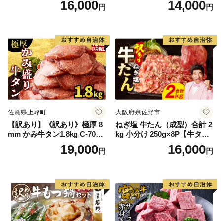
16,000
14,000
円
円
60] 肉 牛肉 精肉 牛たん 牛タ
ン塩 牛たん塩 冷凍 焼肉 BB
Q アウトドア バーベキュー
厚切り タン
佐賀県上峰町
大阪府泉佐野市
【訳あり】《訳あり》極厚 8
ねぎ塩 牛たん（成型）合計 2
mm かみ牛タン1.8kg C-709-
kg 小分け 250g×8P【牛タン
AS
牛肉 焼肉用 薄切り 訳あり サ
19,000
16,000
円
円
イズ不揃い】