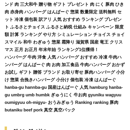
ンド 肉 三大和牛 贈り物 ギフト プレゼント 肉 にく 豚肉 ひき
肉 赤身肉 ハンバーグ はんばーぐ 惣菜 数量限定 送料無料 セ
ット 冷凍 個包装 訳アリ 人気 おすすめ ランキング プレゼン
ト ふるさとチョイス ふるさと納税 仕組み キャンペーン 限度
額 計算 ランキング やり方 シミュレーション チョイス チョイ
スマイル 和牛 わぎゅう 惣菜 霜降り 滋賀県 国産 竜王 クリス
マス 正月 お正月 年末年始 ランキング1位獲得！
ハンバーグ 牛肉 洋食 人気 ハンバーグ おすすめ 冷凍 牛肉ハ
ンバーグ はんばーぐ 肉 お肉 加工食品 牛肉ハンバーグ おかず
お試し ギフト 贈答 ブランド お取り寄せ 豚肉ハンバーグ 小分
け 惣菜 合挽きハンバーグ 小分け 個包装 冷凍 はんばーぐ
hanba-gu hannba-gu 国産はんばーぐ 人気 hamburg hanba-
gu umbrg umb humbk ぎゅうにく 牛お肉 gyuniku wagyuu
oumigyuu oh-migyu- おうみぎゅう Ranking ranking 豚肉
butaniku beef pork 真空 真空パック