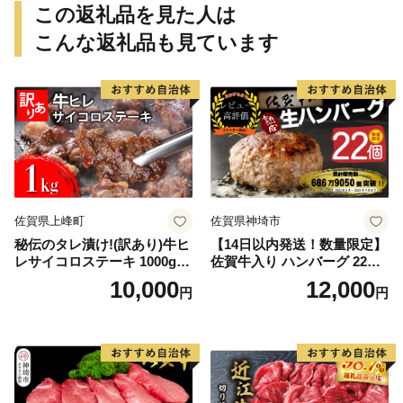
この返礼品を見た人は
こんな返礼品も見ています
佐賀県上峰町
佐賀県神埼市
秘伝のタレ漬け!(訳あり)牛ヒ
【14日以内発送！数量限定】
レサイコロステーキ 1000g
佐賀牛入り ハンバーグ 22個
【B-1098-AS】
2.6kg(120g×22個)【佐賀牛
10,000
12,000
円
円
黒毛和牛 ブランド牛 九州 ハ
ンバーグ 牛肉 豚肉 国産 お弁
当 おかず 惣菜 おすすめ 人
気】(H083106)