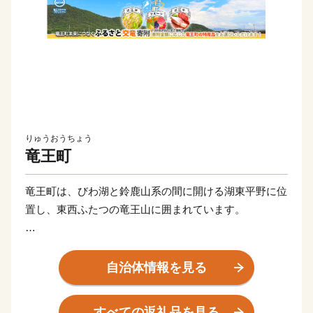
りゅうおうちょう
竜王町
竜王町は、びわ湖と鈴鹿山系の間に開ける湖東平野に位
置し、東西ふたつの竜王山に囲まれています。
町土の30％を占める水田からは良質な近江米が生産さ
れ、広大な果樹園では四季折々のフルーツが収穫でき、
自治体情報を見る
日本三大和牛「近江牛」発祥の地としても知れ渡ってい
ます。
すべての返礼品を見る