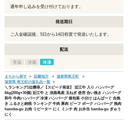
通年申し込みを受け付けております。
発送期日
ご入金確認後、5日から14日程度で発送いたします。
配送
常温
冷蔵
冷凍
まちから探す
近畿地方
滋賀県竜王町
滋賀県 竜王町の返礼品一覧
＼ランキング1位獲得／【スピード発送】 近江牛 入り ハンバーグ
6kg(200g×30個) 近江牛 と 淡路島産 玉ねぎ 使用 合い挽き ハンバーグ
和牛 牛肉ハンバーグ 冷凍 ハンバーグ 個包装 小分け はんばーぐ 合挽
き ふるさと納税 ランキング 牛肉 豚肉 ビーフ ポーク ハンバーグ 挽肉
hannba-gu お肉 リピーター にく ミンチ 肉 お弁当 hamba-gu ぎゅう
にく