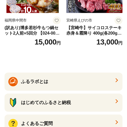
福岡県中間市
宮崎県えびの市
(訳あり)博多若杉牛もつ鍋セ
【宮崎牛】サイコロステーキ
ット2人前×5回分 【024-002
赤身＆霜降り 400g(各200g×
7】
１P 計2P) 真空パック 冷凍
15,000
13,000
円
円
ふるラボとは
はじめてのふるさと納税
よくあるご質問