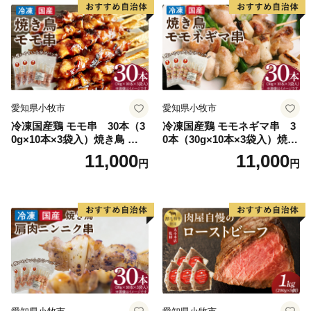
愛知県小牧市
愛知県小牧市
冷凍国産鶏 モモ串 30本（3
冷凍国産鶏 モモネギマ串 3
0g×10本×3袋入）焼き鳥 おつ
0本（30g×10本×3袋入）焼き
まみ バーベキュー 小分け 国
鳥 おつまみ バーベキュー 小
11,000
11,000
円
円
産 鶏肉 焼鳥 やきとり 串 惣
分け 国産 鶏肉 焼鳥 やきとり
菜 おかず 晩酌 冷凍 パーティ
串 惣菜 おかず 晩酌 冷凍 パ
ー 便利 食材 具材 お家居酒屋
ーティー 便利 食材 具材 お家
居酒屋 ねぎま ネギマ