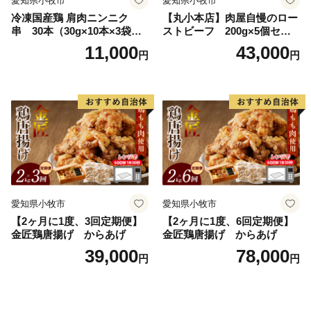
愛知県小牧市
愛知県小牧市
冷凍国産鶏 肩肉ニンニク
【丸小本店】肉屋自慢のロー
串 30本（30g×10本×3袋
ストビーフ 200g×5個セッ
入）焼き鳥 おつまみ バーベ
ト
11,000
43,000
円
円
キュー 小分け 国産 鶏肉 焼鳥
やきとり 串 惣菜 おかず 晩酌
冷凍 パーティー 便利 食材 具
材 お家居酒屋 にんにく
愛知県小牧市
愛知県小牧市
【2ヶ月に1度、3回定期便】
【2ヶ月に1度、6回定期便】
金匠鶏唐揚げ からあげ
金匠鶏唐揚げ からあげ
39,000
78,000
円
円