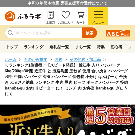
令和８年熊本地震 災害支援寄付受付について
上限額
お気に入り
カート
メニュー
検索
トップ
ランキング
返礼品一覧
まち一覧
特集
初心者ガイド
ホーム
ものから探す
お肉
その他肉・加工品
＼ランキング1位獲得／【スピード発送】 近江牛 入り ハンバーグ
6kg(200g×30個) 近江牛 と 淡路島産 玉ねぎ 使用 合い挽き ハンバーグ
和牛 牛肉ハンバーグ 冷凍 ハンバーグ 個包装 小分け はんばーぐ 合挽
き ふるさと納税 ランキング 牛肉 豚肉 ビーフ ポーク ハンバーグ 挽肉
hannba-gu お肉 リピーター にく ミンチ 肉 お弁当 hamba-gu ぎゅう
にく