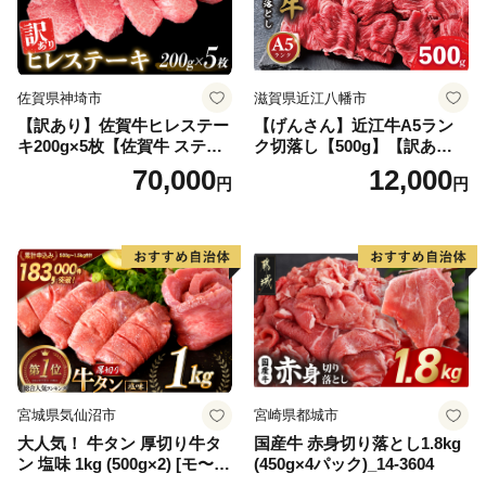
佐賀県神埼市
滋賀県近江八幡市
【訳あり】佐賀牛ヒレステー
【げんさん】近江牛A5ラン
キ200g×5枚【佐賀牛 ステー
ク切落し【500g】【訳あり】
キ ブランド肉 ヒレ肉 フィレ
【DG12W】
70,000
12,000
円
円
肉 ジューシー ヘルシー】(H0
65175)
宮城県気仙沼市
宮崎県都城市
大人気！ 牛タン 厚切り牛タ
国産牛 赤身切り落とし1.8kg
ン 塩味 1kg (500g×2) [モ〜ラ
(450g×4パック)_14-3604
ンド 宮城県 気仙沼市 205646