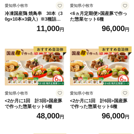
愛知県小牧市
愛知県小牧市
冷凍国産鶏 焼鳥串 30本（3
<6ヵ月定期便>国産豚で作っ
0g×10本×3袋入）※3種詰め
た惣菜セット6種
合わせ 焼き鳥 おつまみ バー
11,000
96,000
円
円
ベキュー 小分け 国産 鶏肉 焼
鳥 やきとり 串 惣菜 おかず
晩酌 冷凍 パーティー 便利 食
材 具材 お家居酒屋 詰め合わ
せ
愛知県小牧市
愛知県小牧市
<2か月に1回 計3回>国産豚
<2か月に1回 計6回>国産豚
で作った惣菜セット6種
で作った惣菜セット6種
48,000
96,000
円
円