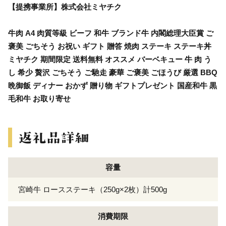
【提携事業所】株式会社ミヤチク
牛肉 A4 肉質等級 ビーフ 和牛 ブランド牛 内閣総理大臣賞 ご
褒美 ごちそう お祝い ギフト 贈答 焼肉 ステーキ ステーキ丼
ミヤチク 期間限定 送料無料 オススメ バーベキュー 牛 肉 う
し 希少 贅沢 ごちそう ご馳走 豪華 ご褒美 ごほうび 厳選 BBQ
晩御飯 ディナー おかず 贈り物 ギフトプレゼント 国産和牛 黒
毛和牛 お取り寄せ
容量
宮崎牛 ロースステーキ（250g×2枚）計500g
消費期限