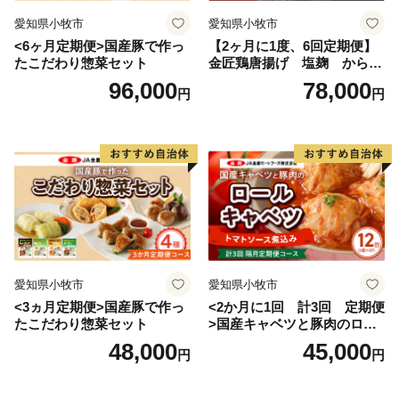
愛知県小牧市
愛知県小牧市
<6ヶ月定期便>国産豚で作っ
【2ヶ月に1度、6回定期便】
たこだわり惣菜セット
金匠鶏唐揚げ 塩麹 からあ
げ
96,000
78,000
円
円
愛知県小牧市
愛知県小牧市
<3ヵ月定期便>国産豚で作っ
<2か月に1回 計3回 定期便
たこだわり惣菜セット
>国産キャベツと豚肉のロー
ルキャベツ（6P入り）
48,000
45,000
円
円