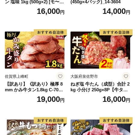
ン 塩味 1kg (500g×2) [モ〜ラ
(450g×4パック)_14-3604
ンド 宮城県 気仙沼市 205646
16,000
14,000
円
円
60] 肉 牛肉 精肉 牛たん 牛タ
ン塩 牛たん塩 冷凍 焼肉 BB
Q アウトドア バーベキュー
厚切り タン
佐賀県上峰町
大阪府泉佐野市
【訳あり】《訳あり》極厚 8
ねぎ塩 牛たん（成型）合計 2
mm かみ牛タン1.8kg C-709-
kg 小分け 250g×8P【牛タン
AS
牛肉 焼肉用 薄切り 訳あり サ
19,000
16,000
円
円
イズ不揃い】