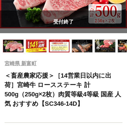
受付終了
宮崎県 新富町
＜畜産農家応援＞［14営業日以内に出
荷］宮崎牛 ロースステーキ 計
500g（250g×2枚）肉質等級4等級 国産 人
気 おすすめ【SC346-14D】