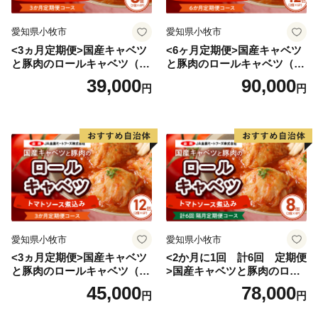
愛知県小牧市
愛知県小牧市
◆◆新富町ふるさと納税サポート室◆◆
<3ヵ月定期便>国産キャベツ
<6ヶ月定期便>国産キャベツ
受付日時：平日 9:00~18:00
と豚肉のロールキャベツ（4P
と豚肉のロールキャベツ（6P
TEL：0955-53-8488
入り）
入り）
39,000
90,000
円
円
FAX：050-3606-3446
Mail：support@furusato-shintomi.jp
愛知県小牧市
愛知県小牧市
<3ヵ月定期便>国産キャベツ
<2か月に1回 計6回 定期便
と豚肉のロールキャベツ（6P
>国産キャベツと豚肉のロー
入り）
ルキャベツ（4P入り）
45,000
78,000
円
円