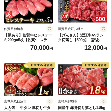
佐賀県神埼市
滋賀県近江八幡市
【訳あり】佐賀牛ヒレステー
【げんさん】近江牛A5ラン
キ200g×5枚【佐賀牛 ステー
ク切落し【500g】【訳あり】
キ ブランド肉 ヒレ肉 フィレ
【DG12W】
70,000
12,000
円
円
肉 ジューシー ヘルシー】(H0
65175)
宮城県気仙沼市
宮崎県都城市
大人気！ 牛タン 厚切り牛タ
国産牛 赤身切り落とし1.8kg