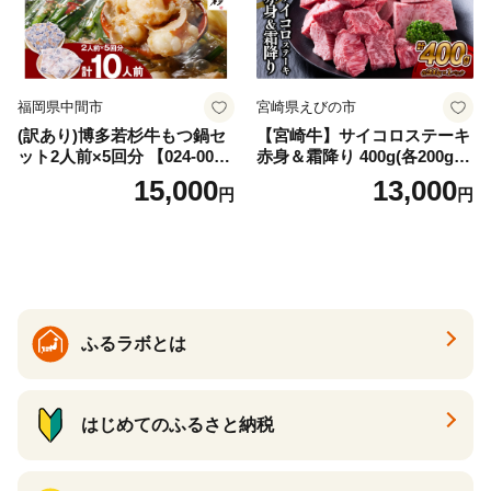
福岡県中間市
宮崎県えびの市
(訳あり)博多若杉牛もつ鍋セ
【宮崎牛】サイコロステーキ
ット2人前×5回分 【024-002
赤身＆霜降り 400g(各200g×
7】
１P 計2P) 真空パック 冷凍
15,000
13,000
円
円
ふるラボとは
はじめてのふるさと納税