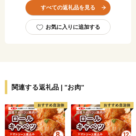
に関しては全国随一の産地。「1粒1000円の新富ライ
すべての返礼品を見る
チ」のブランドは、銀座の一流菓子店に愛用されるな
ど、全国的に高い知名度を得ています。
お気に入りに追加する
太平洋に面した美しい海岸線「富田浜」は、県天然記念
物・アカウミガメの貴重な産卵地。日本遺産に選定され
た古墳群や、400年の時を越えて受け継がれている神楽
が地域に息づいており、歴史の色濃いふるさとでもあり
ます。
新富町は、全国と比較しても若い農家が多く、新しい農
関連する返礼品 | "お肉"
業への取り組みが活発な地域です。「100年先も続く農
業」を確立するため、伝統的な農業からアグリテック
（農業×IT）まで、さまざまなスタイルの農業が行われ
ています。
古き良きものを受け継ぎながらも、新しい時代へ向けて
富んでいく町です。