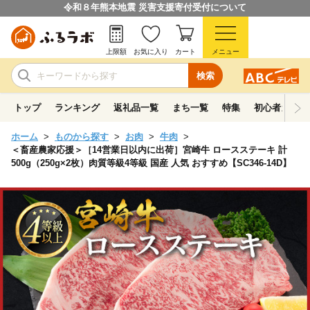
令和８年熊本地震 災害支援寄付受付について
上限額
お気に入り
カート
メニュー
検索
トップ
ランキング
返礼品一覧
まち一覧
特集
初心者ガイド
ホーム
ものから探す
お肉
牛肉
＜畜産農家応援＞［14営業日以内に出荷］宮崎牛 ロースステーキ 計
500g（250g×2枚）肉質等級4等級 国産 人気 おすすめ【SC346-14D】