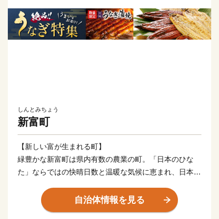
しんとみちょう
新富町
【新しい富が生まれる町】
緑豊かな新富町は県内有数の農業の町。「日本のひな
た」ならではの快晴日数と温暖な気候に恵まれ、日本一
に輝いたお茶をはじめとした全国トップクラスの品質を
誇る野菜や果物、畜産物を生み出しています。
自治体情報を見る
特に、国内にわずか１%しか流通していない国産ライチ