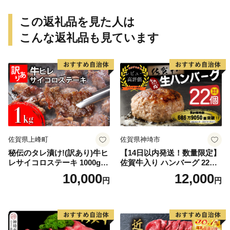
この返礼品を見た人は
こんな返礼品も見ています
佐賀県上峰町
佐賀県神埼市
秘伝のタレ漬け!(訳あり)牛ヒ
【14日以内発送！数量限定】
レサイコロステーキ 1000g
佐賀牛入り ハンバーグ 22個
【B-1098-AS】
2.6kg(120g×22個)【佐賀牛
10,000
12,000
円
円
黒毛和牛 ブランド牛 九州 ハ
ンバーグ 牛肉 豚肉 国産 お弁
当 おかず 惣菜 おすすめ 人
気】(H083106)