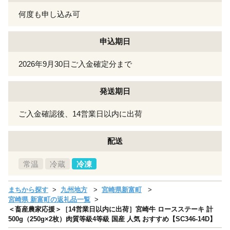
何度も申し込み可
申込期日
2026年9月30日ご入金確定分まで
発送期日
ご入金確認後、14営業日以内に出荷
配送
常温
冷蔵
冷凍
まちから探す
九州地方
宮崎県新富町
宮崎県 新富町の返礼品一覧
＜畜産農家応援＞［14営業日以内に出荷］宮崎牛 ロースステーキ 計
500g（250g×2枚）肉質等級4等級 国産 人気 おすすめ【SC346-14D】