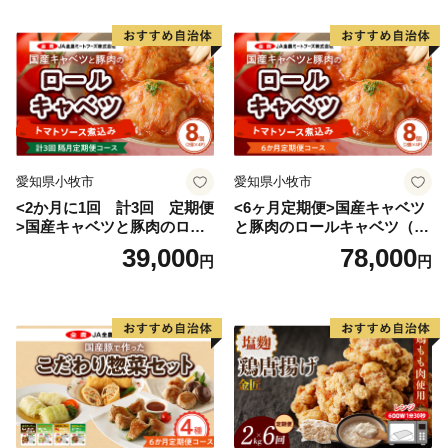
愛知県小牧市
愛知県小牧市
<2か月に1回 計3回 定期便
<6ヶ月定期便>国産キャベツ
>国産キャベツと豚肉のロー
と豚肉のロールキャベツ（4P
ルキャベツ（4P入り）
入り）
39,000
78,000
円
円