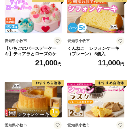
ルケーキ
愛知県小牧市
愛知県小牧市
【いちごのバースデーケー
くんねこ シフォンケーキ
キ】ティアラとローズのケー
（プレーン） 5個入
キ スイーツ デザート 洋菓
21,000
11,000
円
円
子 お取り寄せ 愛知県 小牧市
送料無料 誕生日 クリスマス
お祝い ばら 花 フラワー デコ
レーション ホールケーキ 日
時指定可
愛知県小牧市
愛知県小牧市