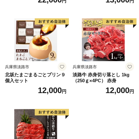
円
円
兵庫県淡路市
兵庫県淡路市
北坂たまごまるごとプリン９
淡路牛 赤身切り落とし 1kg
個入セット
（250ｇ×4PC） 赤身
12,000
12,000
円
円