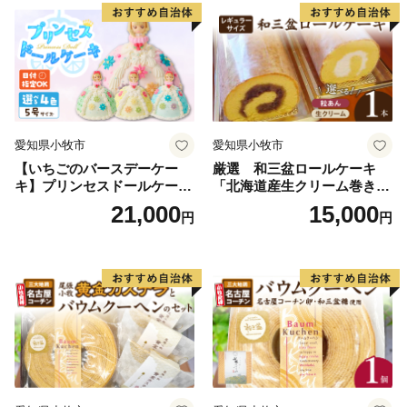
https://www.city.awaji.lg.jp/uploaded/life/52844_175011_misc.pd
愛知県小牧市
愛知県小牧市
【いちごのバースデーケー
厳選 和三盆ロールケーキ
キ】プリンセスドールケーキ
「北海道産生クリーム巻き」
日時指定可 スイーツ デザー
または「北海道産粒あん巻
21,000
15,000
円
円
ト 洋菓子 お取り寄せ 愛知県
き」（サイズ：レギュラー）
小牧市 送料無料 誕生日 クリ
和三盆 北海道産生クリー
スマス お祝い キャラクター
ム 北海道産粒あん 34cm 冷
デコレーションケーキ ホー
凍 愛知県 小牧市 アンプチベ
ルケーキ 人形 かわいい こど
アやぐま
も