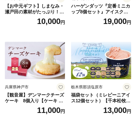
【お中元ギフト】しまなみ・
ハーゲンダッツ『定番ミニカ
瀬戸田の素材がたっぷり！ジ
ップ8個セット』アイスクリ
ェラート8個
ーム アイス スイーツ デザー
10,000
19,000
円
円
ト_H0016-104
兵庫県神戸市
栃木県那須塩原市
【観音屋】デンマークチーズ
福袋セット（ミレピーニアイ
ケーキ 8個入り【ケーキ チ
ス12個セット）【千本松牧
ーズケーキ 人気スイーツ お
場】 ns025-014-12 【デザー
11,000
13,000
円
円
すすめスイーツ 神戸スイー
ト 詰め合わせ ギフト】
ツ 新感覚チーズケーキ おす
すめケーキ 兵庫県 神戸市 D0
910-17】