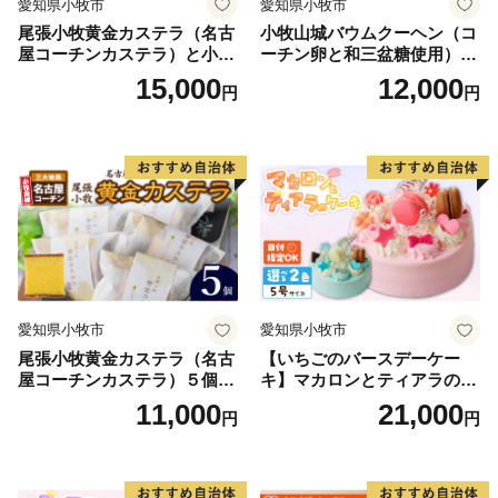
愛知県小牧市
愛知県小牧市
尾張小牧黄金カステラ（名古
小牧山城バウムクーヘン（コ
屋コーチンカステラ）と小牧
ーチン卵と和三盆糖使用）
山城バウムクーヘン（コーチ
名古屋コーチン バームクー
15,000
12,000
円
円
ン卵と和三盆糖使用）のセッ
ヘン 和三盆 小牧銘菓 バウム
ト 名古屋コーチン カステ
クーヘン 常温 愛知県 小牧市
ラ ザラメ バームクーヘン 和
アンプチベアやぐま
三盆 小牧銘菓 バウムクーヘ
ン 常温 愛知県 小牧市 アンプ
チベアやぐま
愛知県小牧市
愛知県小牧市
尾張小牧黄金カステラ（名古
【いちごのバースデーケー
屋コーチンカステラ）５個入
キ】マカロンとティアラのケ
名古屋コーチン カステラ ザ
ーキ スイーツ 日時指定可 デ
11,000
21,000
円
円
ラメ 常温 愛知県 小牧市 アン
ザート 洋菓子 お取り寄せ 愛
プチベアやぐま
知県 小牧市 送料無料 誕生日
クリスマス お祝い マカロン
デコレーションケーキ ホー