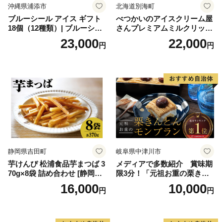
沖縄県浦添市
北海道別海町
ブルーシール アイス ギフト
べつかいのアイスクリーム屋
18個（12種類）| ブルーシー
さんプレミアムミルクリッチ
ルアイス ブルーシールアイ
12個（AP-01）（ 北海道アイ
23,000
22,000
円
円
スクリーム 着日指定可能 送
ス 北海道産アイス アイス ア
料無料 ジェラート 沖縄県 バ
イススイーツ アイスクリー
ースデー 贈り物 プレゼント
ム 北海道産アイスクリーム
誕生日 カップ 詰め合わせ バ
道産アイス 道産アイスクリ
ラエティ | バニラ チョコレー
ーム ギフト 詰合せ 詰め合わ
ト ストロベリー ピスタチオ
せ ふるさと納税 ）
バニラ＆クッキー ウベ 沖縄
紅イモ 塩ちんすこう 沖縄シ
ークヮーサー 沖縄黒糖 琉球
ロイヤルミルクティ 沖縄パ
イン
静岡県吉田町
岐阜県中津川市
芋けんぴ 松浦食品芋まつば 3
メディアで多数紹介 賞味期
70g×8袋 詰め合わせ [静岡伊
限3分！「元祖お重の栗きん
勢丹(松浦食品) 静岡県 吉田町
とんモンブラン」 【未来の
16,000
10,000
円
円
22424274] 芋ケンピ セット
ご褒美】スイーツ 栗 モンブ
小袋 個包装 小分け
ラン くりきんとん デザート
ご褒美 お取り寄せ くり お菓
子 菓子 F4N-2298