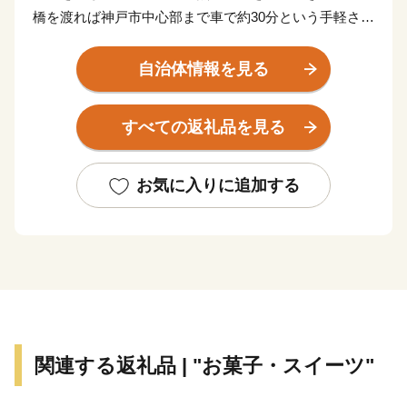
橋を渡れば神戸市中心部まで車で約30分という手軽さが
あります。
田舎と都会の両方の「好いとこ取り」をした未来の暮ら
自治体情報を見る
しがここにあります。
また、淡路島はかつて若狭や志摩と並び、朝廷にご馳走
すべての返礼品を見る
を献上した「御食国」と呼ばれており、四方を囲む海は
豊かな海産物を、温暖な気候は滋味あふれる農作物を育
てました。生産量日本一を誇る線香をはじめ、淡路ビー
お気に入りに追加する
フや淡路島玉ねぎ、カーネーションなどは「淡路ブラン
ド」としても人気があります。
【淡路市夢と未来へのふるさと寄附金の活用報告につい
て】
令和６年度に淡路市夢と未来へのふるさと寄付金を活用
関連する返礼品 | "お菓子・スイーツ"
して実施した事業について、ご報告いたします。
詳細は下記をご確認ください。